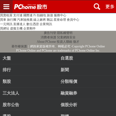
登入
註冊
PChome首頁
線上購物
24h購物
書店
露天拍賣
比比昂代購
新聞
/
氣象
股市
個人新聞台
廣告刊登
加入聯播網
全球購物
買賣租屋
支付連
國際連
Pi 拍錢包
旅遊
服務中心
買車
旅行團
汽車險推薦
線上麻將
雜誌
星座命理
會員中心
一元簡訊
直播達人
數位憑證
企業簡訊
買網址
虛擬主機
企業郵件
廣告刊登
隱私權聲明
消費者保護
兒童網路安全
About PChome
投資人聯絡
徵才
著作權保護
｜網路家庭版權所有、轉載必究
‧Copyright PChome Online
PChome Online and PChome are trademarks of PChome Online Inc.
大盤
自選股
排行
新聞
類股
分類報價
三大法人
融資融券
股市公告
個股分析