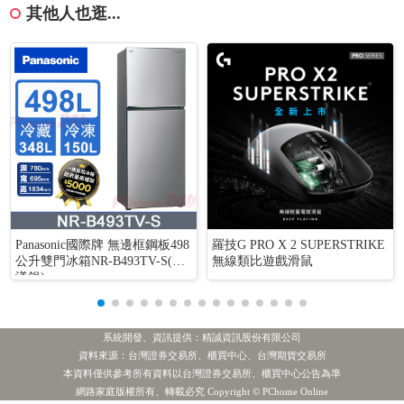
其他人也逛...
Panasonic國際牌 無邊框鋼板498
羅技G PRO X 2 SUPERSTRIKE
公升雙門冰箱NR-B493TV-S(晶
無線類比遊戲滑鼠
漾銀)
系統開發、資訊提供：精誠資訊股份有限公司
資料來源：台灣證券交易所、櫃買中心、台灣期貨交易所
本資料僅供參考所有資料以台灣證券交易所、櫃買中心公告為準
1.華 航
2.華南金
3.群益優選非投等債
4.大成鋼
投信買超
網路家庭版權所有、轉載必究 Copyright © PChome Online