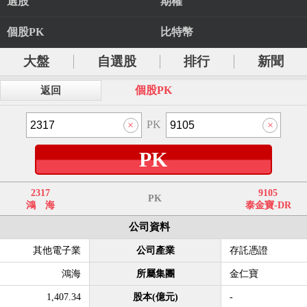
選股
期權
個股PK
比特幣
大盤
自選股
排行
新聞
個股PK
返回
PK
PK
2317
9105
PK
鴻 海
泰金寶-DR
公司資料
其他電子業
公司產業
存託憑證
鴻海
所屬集團
金仁寶
1,407.34
股本(億元)
-