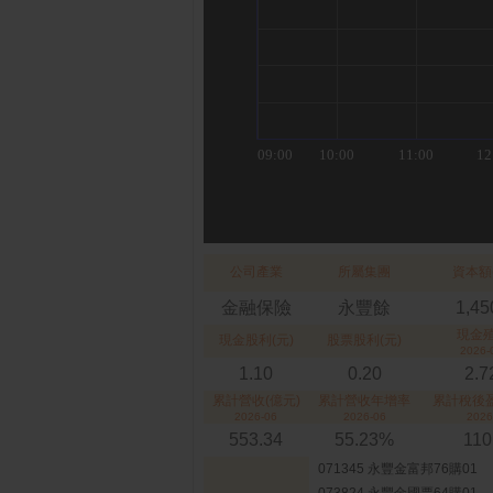
公司產業
所屬集團
資本額
金融保險
永豐餘
1,45
現金
現金股利(元)
股票股利(元)
2026-
1.10
0.20
2.
累計營收(億元)
累計營收年增率
累計稅後盈
2026-06
2026-06
2026
553.34
55.23%
110
071345 永豐金富邦76購01