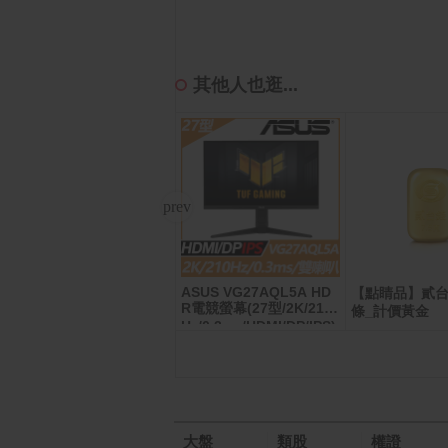
其他人也逛...
ASUS VG27AQL5A HD
CyberPower 1500VA 在
【點睛品】貳台
R電競螢幕(27型/2K/210
線互動式 正弦波不斷電系
條_計價黃金
Hz/0.3ms/HDMI/DP/IPS)
統(CP1500PFCLCDa)
大盤
類股
權證