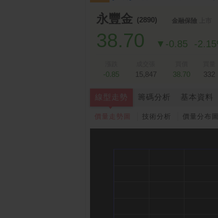
永豐金
(2890)
金融保險
上市
38.70
▼-0.85
-2.1
漲跌
成交張
買價
買量
-0.85
15,847
38.70
332
線型走勢
籌碼分析
基本資料
價量走勢圖
技術分析
價量分布