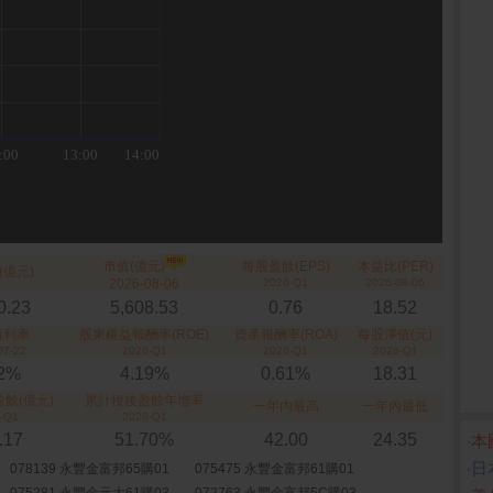
市值(億元)
每股盈餘(EPS)
本益比(PER)
(億元)
2026-08-06
2026-Q1
2026-08-06
0.23
5,608.53
0.76
18.52
殖利率
股東權益報酬率(ROE)
資產報酬率(ROA)
每股淨值(元)
07-22
2026-Q1
2026-Q1
2026-Q1
72%
4.19%
0.61%
18.31
餘(億元)
累計稅後盈餘年增率
一年內最高
一年內最低
-Q1
2026-Q1
.17
51.70%
42.00
24.35
‧
本
‧
日
078139 永豐金富邦65購01
075475 永豐金富邦61購01