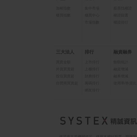
加權指數
集中市場
股票找權證
櫃買指數
櫃買中心
權證篩選
市場指數
權證排行
三大法人
排行
融資融券
買賣金額
上市排行
餘額統計
外資買賣超
上櫃排行
融資增減
投信買賣超
財務排行
融券增減
自營商買賣超
籌碼排行
使用率/券資比
網友排行
依證券主管機關規定，使用本網站股票、期貨等