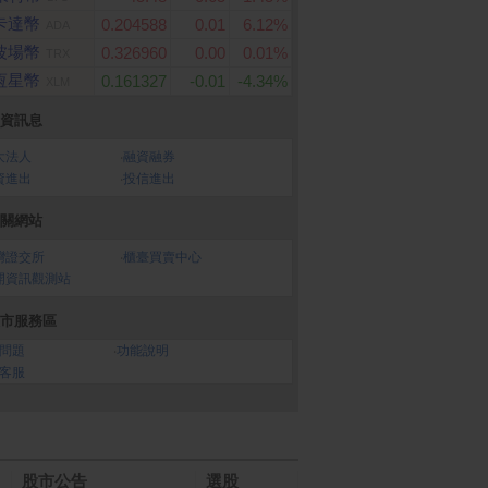
卡達幣
0.204588
0.01
6.12%
ADA
波場幣
0.326960
0.00
0.01%
TRX
恆星幣
0.161327
-0.01
-4.34%
XLM
資訊息
大法人
‧
融資融券
資進出
‧
投信進出
關網站
灣證交所
‧
櫃臺買賣中心
開資訊觀測站
雅純萃柔感抽取式衛
【享樂券】全家虛擬禮物
LG 樂金 24MR400-B
市服務區
200抽x12包x5袋)
卡100元
藍光護眼螢幕(24型/FH
問題
‧
功能說明
100Hz/HDMI/IPS)
客服
股市公告
選股