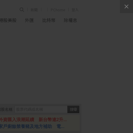
新聞
PChome
登入
港股美股
外匯
比特幣
除權息
個股名稱
外資匯入浪潮延續 新台幣連2升...
家戶廚餘禁養豬及地方補助 電...