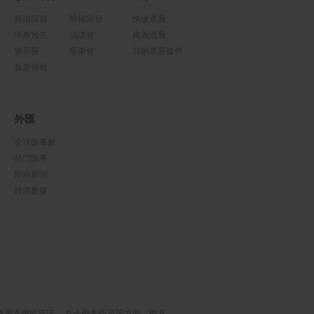
新掛牌股
除權除息
快速選股
停券預告
法說會
推薦選股
警示股
股東會
我的選股條件
股票抽籤
外匯
全球匯率數
熱門匯率
即時新聞
經濟數據
使用本網站資訊， 在金融和投資等方面，能具