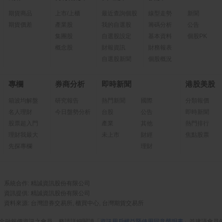
期貨商品
上市/上櫃
最近查詢個股
線型走勢
新聞
期貨價差
產業股
我的自選股
籌碼分析
公告
集團股
自選股設定
基本資料
個股PK
概念股
財報資訊
財務報表
自選股新聞
個股概況
專欄
券商分析
即時新聞
港股美股
箱波均解盤
研究報告
熱門新聞
國際
分類報價
名人理財
今日盤勢分析
台股
公告
即時新聞
股票超入門
產業
其他
熱門排行
理財我最大
未上市
財經
焦點股票
先探專欄
理財
系統合作: 精誠資訊股份有限公司
資訊提供: 精誠資訊股份有限公司
資料來源: 台灣證券交易所, 櫃買中心, 台灣期貨交易所
金融報價資訊之會員，務請詳細閱讀「
資訊用戶權益暨使用同意聲明書
」並建議會員