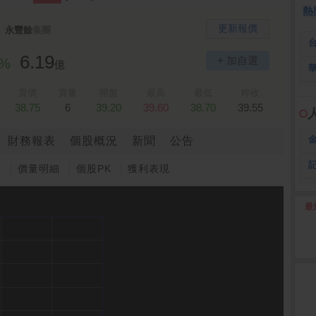
熱
更新報價
永豐餘
集團
6.19
+ 加自選
5%
億
賣價
賣量
開盤
最高
最低
昨收
38.75
6
39.20
39.60
38.70
39.55
財務報表
個股概況
新聞
公告
圖
價量明細
個股PK
獲利表現
最
2