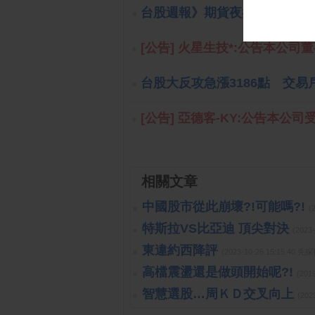
台股週報》期貨夜盤還在跌 
[公告] 火星生技*:公告本公司董
台股大反攻急漲3186點 交
[公告] 亞德客-KY:公告本公司
相關文章
中國股市從此崩壞?!可能嗎?!
(
特斯拉VS比亞迪 頂尖對決
(2023
東違約西降評
(2023-10-26 15:15:40 
高檔震盪還是做頭開始呢?!
(201
智慧選股…周ＫＤ交叉向上
(202