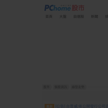
首頁
大盤
自選股
新聞
股市
個股資訊
線型走勢
最新