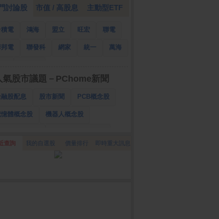
門討論股
市值 / 高股息
主動型ETF
台積電
鴻海
盟立
旺宏
聯電
華邦電
聯發科
網家
統一
萬海
南亞
國泰金
人氣股市議題－PChome新聞
金融股配息
股市新聞
PCB概念股
記憶體概念股
機器人概念股
低軌衛星概念股
CPO、BBU概念股
近查詢
我的自選股
價量排行
即時重大訊息
025金融股配息
AI眼鏡概念股
降息概念股
儲能概念股
甲骨文概念股
股東會紀念品