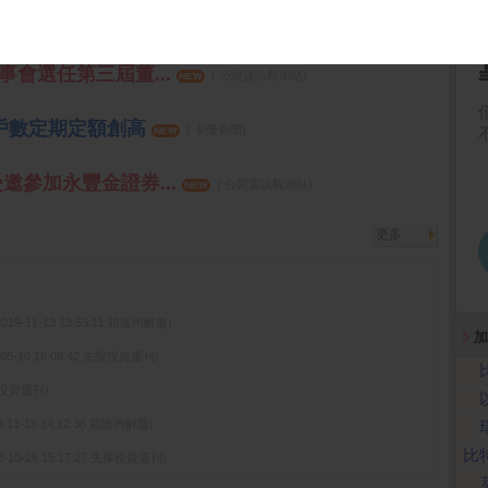
融資減少助反攻
( 卡優新聞)
事會選任第三屆董...
( 公開資訊觀測站)
易戶數定期定額創高
( 卡優新聞)
受邀參加永豐金證券...
( 公開資訊觀測站)
更多
2019-11-13 13:53:11 箱波均解盤)
加
-08-10 16:08:42 先探投資週刊)
先探投資週刊)
9-11-18 14:12:36 箱波均解盤)
比
3-10-26 15:17:27 先探投資週刊)