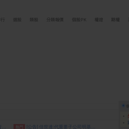
排行
選股
類股
分類報價
個股PK
權證
期權
[公告] 台普威:依公開發行公司資金貸與及背書保證處理準則第二十二條第一項第三款之規定，公告本公司董事會通過資金貸與他人事項
[公告] 佳世達:代重要子公司明基醫院集團股份有限公司BenQ BM Holding Cayman Corp.公告2026年半年度業績公告
熱門