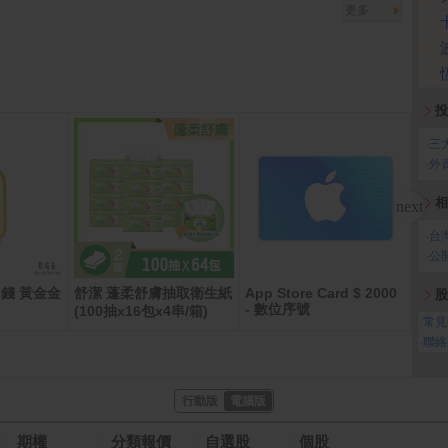
更多
投
‧
三
‧
外
相
‧
台
‧
公
錢 黃金金
舒潔 蓬柔舒膚抽取衛生紙
App Store Card $ 2000
倍潔
股
- 數位序號
(100抽x16包x4串/箱)
生紙(
‧
常見
‧
聯絡
行動版
電腦版
期權
分類報價
自選股
個股