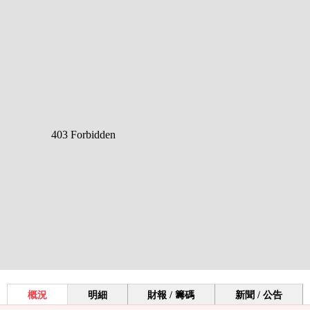
概況
明細
財報 / 籌碼
新聞 / 公告