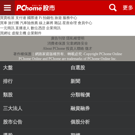
登入
註冊
PChome首頁
線上購物
24h購物
書店
露天拍賣
比比昂代購
新聞
/
氣象
股市
個人新聞台
廣告刊登
加入聯播網
全球購物
買賣租屋
支付連
國際連
Pi 拍錢包
旅遊
服務中心
買車
旅行團
汽車險推薦
線上麻將
雜誌
星座命理
會員中心
一元簡訊
直播達人
數位憑證
企業簡訊
買網址
虛擬主機
企業郵件
廣告刊登
隱私權聲明
消費者保護
兒童網路安全
About PChome
投資人聯絡
徵才
著作權保護
｜網路家庭版權所有、轉載必究
‧Copyright PChome Online
PChome Online and PChome are trademarks of PChome Online Inc.
大盤
自選股
排行
新聞
類股
分類報價
三大法人
融資融券
股市公告
個股分析