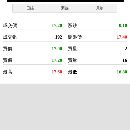
日線
週線
月線
成交價
17.20
漲跌
-0.10
成交張
192
開盤價
17.40
買價
17.00
買量
2
賣價
17.20
賣量
16
最高
17.60
最低
16.80