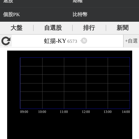
選股
期權
個股PK
比特幣
大盤
自選股
排行
新聞
虹揚-KY
+自選
N
6573