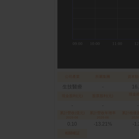
公司產業
所屬集團
資本額
生技醫療
-
16
現金
現金股利(元)
股票股利(元)
-
-
-
-
累計營收(億元)
累計營收年增率
累計稅後盈
2026-06
2026-06
2026
0.10
-13.21%
-1
相關權証