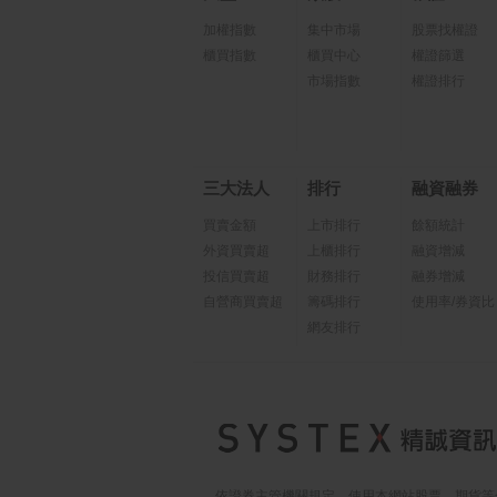
加權指數
集中市場
股票找權證
櫃買指數
櫃買中心
權證篩選
市場指數
權證排行
三大法人
排行
融資融券
買賣金額
上市排行
餘額統計
外資買賣超
上櫃排行
融資增減
投信買賣超
財務排行
融券增減
自營商買賣超
籌碼排行
使用率/券資比
網友排行
依證券主管機關規定，使用本網站股票、期貨等