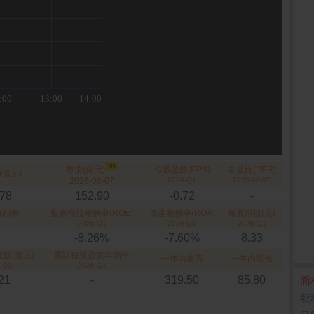
市值(億元)
每股盈餘(EPS)
本益比(PER)
(億元)
2026-08-07
2026-Q1
2026-08-07
.78
152.90
-0.72
-
殖利率
股東權益報酬率(ROE)
資產報酬率(ROA)
每股淨值(元)
2026-Q1
2026-Q1
2026-Q1
-8.26%
-7.60%
8.33
餘(億元)
累計稅後盈餘年增率
一年內最高
一年內最低
-Q1
2026-Q1
.21
-
319.50
85.80
‧
面
‧
龍