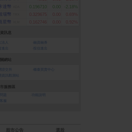
卡達幣
0.196710
0.00
-2.18%
ADA
波場幣
0.329675
0.00
0.69%
TRX
恆星幣
0.162746
0.00
0.92%
XLM
資訊息
大法人
‧
融資融券
資進出
‧
投信進出
關網站
灣證交所
‧
櫃臺買賣中心
開資訊觀測站
市服務區
問題
‧
功能說明
客服
股市公告
選股