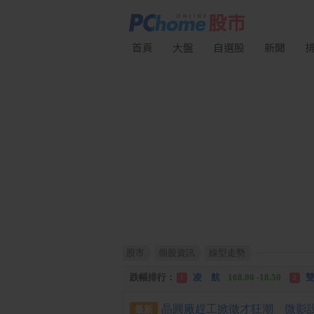
首頁
大盤
自選股
新聞
股市
個股資訊
線型走勢
漲幅排行：
川 湖
11,110.00 +1,010.00
1
跌幅排行：
凌 航
168.00 -18.50
雙
1
2
漲停排行：
中化生
35.75 +3.25
川
1
2
最新