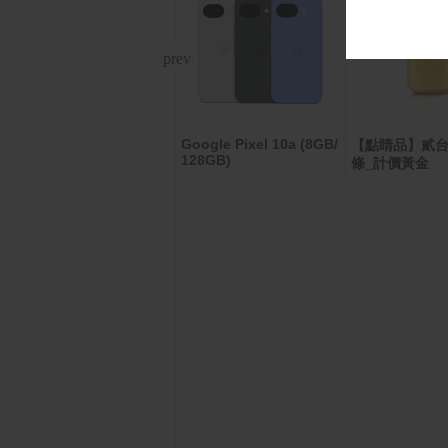
Google Pixel 10a (8GB/
NWT威技 WiFi智慧16L
【點睛品】貳台
128GB)
除濕機WDH-16EN
條_計價黃金