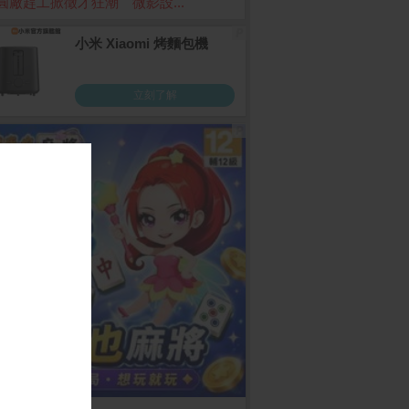
圓廠趕工掀徵才狂潮 微影設...