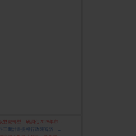
板雙虎轉型 研調估2028年市...
科三期計畫提報行政院審議 ...