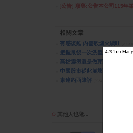
[公告] 順藥:公告本公司115年
相關文章
有感復甦 內需股爐火續旺
(2023-
把握最後一次洗盤的機會
(2019-1
高檔震盪還是做頭開始呢?!
(201
中國股市從此崩壞?!可能嗎?!
(
東違約西降評
(2023-10-26 15:15:40 
其他人也逛...