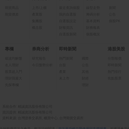
期貨商品
上市/上櫃
最近查詢個股
線型走勢
新聞
期貨價差
產業股
我的自選股
籌碼分析
公告
集團股
自選股設定
基本資料
個股PK
概念股
財報資訊
財務報表
自選股新聞
個股概況
專欄
券商分析
即時新聞
港股美股
箱波均解盤
研究報告
熱門新聞
國際
分類報價
名人理財
今日盤勢分析
台股
公告
即時新聞
股票超入門
產業
其他
熱門排行
理財我最大
未上市
財經
焦點股票
先探專欄
理財
系統合作: 精誠資訊股份有限公司
資訊提供: 精誠資訊股份有限公司
資料來源: 台灣證券交易所, 櫃買中心, 台灣期貨交易所
金融報價資訊之會員，務請詳細閱讀「
資訊用戶權益暨使用同意聲明書
」並建議會員