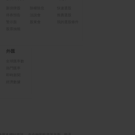
新掛牌股
除權除息
快速選股
停券預告
法說會
推薦選股
警示股
股東會
我的選股條件
股票抽籤
外匯
全球匯率數
熱門匯率
即時新聞
經濟數據
使用本網站資訊， 在金融和投資等方面，能具