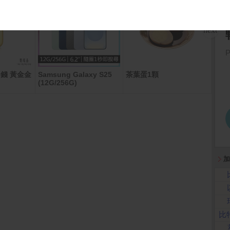
錢 黃金金
Samsung Galaxy S25
茶葉蛋1顆
麥當
(12G/256G)
加
比