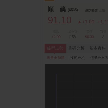
跌停排行：
凌 航
168.00 -18.50
雙
1
2
順 藥
(6535)
生技醫療
上櫃
91.10
▲+1.00
+1.
漲跌
成交張
買價
買量
+1.00
158
90.30
3
線型走勢
籌碼分析
基本資料
價量走勢圖
技術分析
價量分布