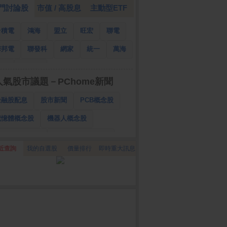
門討論股
市值 / 高股息
主動型ETF
台積電
鴻海
盟立
旺宏
聯電
華邦電
聯發科
網家
統一
萬海
南亞
國泰金
人氣股市議題－PChome新聞
金融股配息
股市新聞
PCB概念股
記憶體概念股
機器人概念股
低軌衛星概念股
CPO、BBU概念股
近查詢
我的自選股
價量排行
即時重大訊息
025金融股配息
AI眼鏡概念股
降息概念股
儲能概念股
甲骨文概念股
股東會紀念品