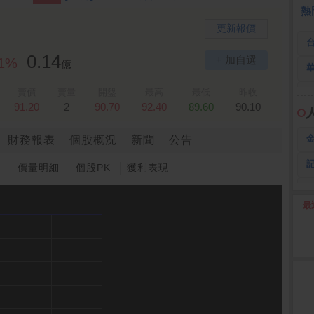
 鍵
236.50 -26.00
勤 誠
1,115.00 -120.00
3
熱
更新報價
0.14
+ 加自選
11%
億
賣價
賣量
開盤
最高
最低
昨收
91.20
2
90.70
92.40
89.60
90.10
財務報表
個股概況
新聞
公告
圖
價量明細
個股PK
獲利表現
最
2