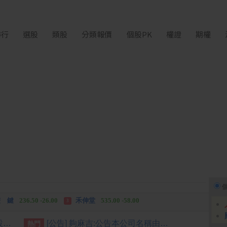
排行
選股
類股
分類報價
個股PK
權證
期權
中化生
35.75 +3.25
柏 騰
28.15 +2.55
2
3
 鍵
236.50 -26.00
禾伸堂
535.00 -58.00
3
 湖
11,110.00 +1,010.00
柏 騰
28.15 +2.55
3
晶圓廠趕工掀徵才狂潮 微影設備巨頭在台招募逾千人
[公告] 夠麻吉:公告本公司名稱由「夠麻吉股份有限公司」更名為「納維康生技股份有限公司」，公告期間：115年6月29日至115年9月28日
熱門