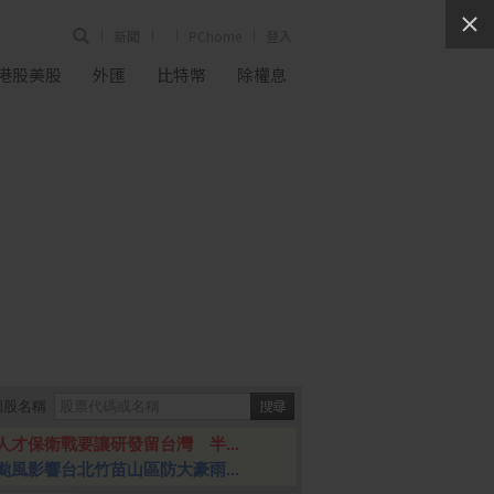
新聞
PChome
登入
港股美股
外匯
比特幣
除權息
個股名稱
人才保衛戰要讓研發留台灣 半...
颱風影響台北竹苗山區防大豪雨...