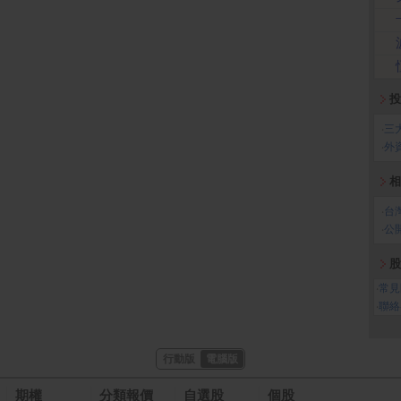
投
‧
三
‧
外
相
‧
台
‧
公
股
‧
常見
‧
聯絡
行動版
電腦版
期權
分類報價
自選股
個股