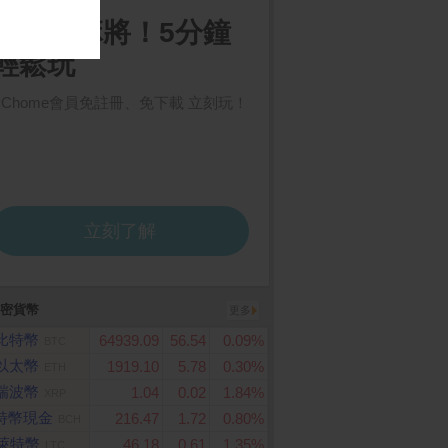
勞薯條(中)即享券
Apple iPhone 17 Pro M
LG PuriCare 360°
ax (256G)
淨機 寵物功能加強版(
層)AS651DSS0
密貨幣
更多
比特幣
64939.09
56.54
0.09%
BTC
以太幣
1919.10
5.78
0.30%
ETH
瑞波幣
1.04
0.02
1.84%
XRP
特幣現金
216.47
1.72
0.80%
BCH
萊特幣
46.18
0.61
1.35%
LTC