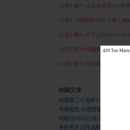
[公告] 南六:公告本公司115年
[公告] 上緯投控:代子公司上緯
[公告] 南六:代⼦公司NANLIU EN
[公告] 南六:代重要子公司南六企
[公告] 南六:公告本公司代理
相關文章
挑戰萬二不是夢?!
(2019-10-16 14:
有感復甦 內需股爐火續旺
(2023-
特斯拉VS比亞迪 頂尖對決
(2023
餐飲業多品牌成顯學
(2023-10-26 