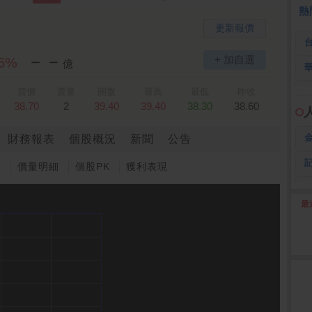
熱
更新報價
－－
+ 加自選
26%
億
賣價
賣量
開盤
最高
最低
昨收
38.70
2
39.40
39.40
38.30
38.60
財務報表
個股概況
新聞
公告
圖
價量明細
個股PK
獲利表現
最
2