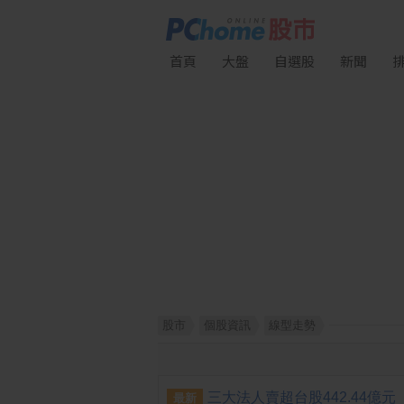
首頁
大盤
自選股
新聞
股市
個股資訊
線型走勢
三大法人賣超台股442.44億元
最新