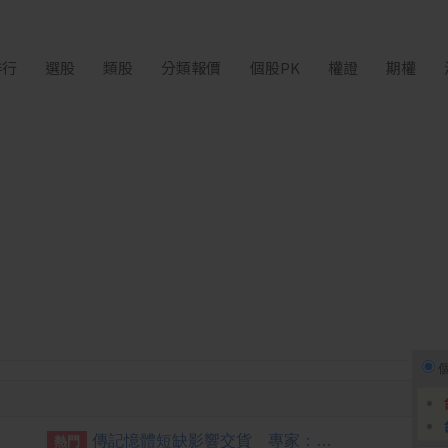
排行
選股
類股
分類報價
個股PK
權證
期權
傳記憶體短缺影響交貨 專家：台積電可調整產線應對
熱門