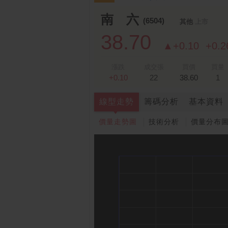
南 六
(6504)
其他
上市
38.70
▲+0.10
+0.
漲跌
成交張
買價
買量
+0.10
22
38.60
1
線型走勢
籌碼分析
基本資料
價量走勢圖
技術分析
價量分布