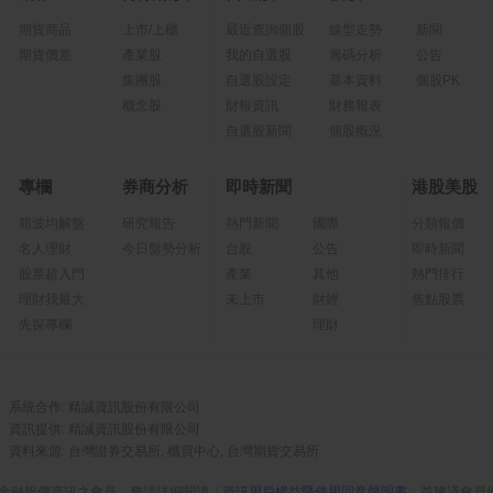
期貨商品
上市/上櫃
最近查詢個股
線型走勢
新聞
期貨價差
產業股
我的自選股
籌碼分析
公告
集團股
自選股設定
基本資料
個股PK
概念股
財報資訊
財務報表
自選股新聞
個股概況
專欄
券商分析
即時新聞
港股美股
箱波均解盤
研究報告
熱門新聞
國際
分類報價
名人理財
今日盤勢分析
台股
公告
即時新聞
股票超入門
產業
其他
熱門排行
理財我最大
未上市
財經
焦點股票
先探專欄
理財
系統合作: 精誠資訊股份有限公司
資訊提供: 精誠資訊股份有限公司
資料來源: 台灣證券交易所, 櫃買中心, 台灣期貨交易所
金融報價資訊之會員，務請詳細閱讀「
資訊用戶權益暨使用同意聲明書
」並建議會員