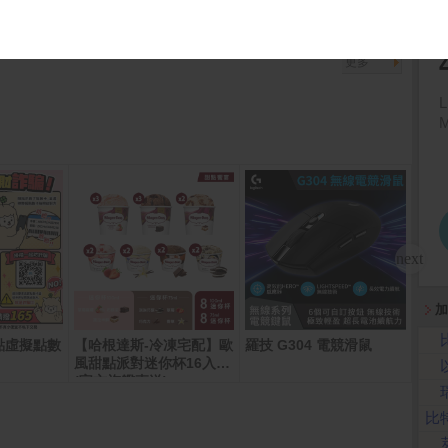
9-11-18 14:12:36 箱波均解盤)
更多
加
00點虛擬點數
【哈根達斯-冷凍宅配】歐
羅技 G304 電競滑鼠
全家
風甜點派對迷你杯16入組
(官方旗艦直送)
比