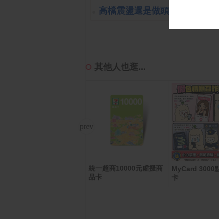
高檔震盪還是做頭開始呢?!
(201
其他人也逛...
統一超商10000元虛擬商
ACER EK271 P6 節能護
MyCard 30
品卡
眼螢幕(27型/FHD/144Hz/
卡
1ms/HDMI/VGA/IPS)