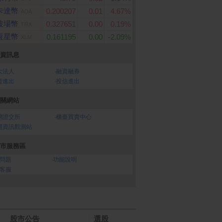
卡達幣
0.200207
0.01
4.67%
ADA
波場幣
0.327651
0.00
0.19%
TRX
恆星幣
0.161195
0.00
-2.09%
XLM
資訊息
大法人
‧
融資融券
資進出
‧
投信進出
關網站
灣證交所
‧
櫃臺買賣中心
開資訊觀測站
市服務區
問題
‧
功能說明
客服
股市公告
選股