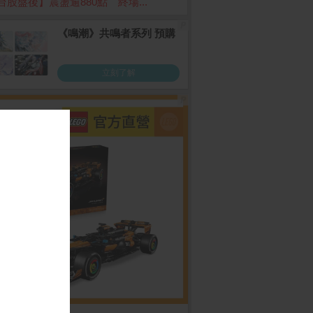
台股盤後】震盪逾880點 終場...