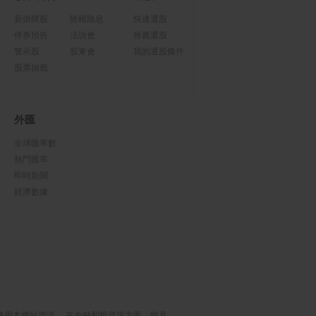
新掛牌股
除權除息
快速選股
停券預告
法說會
推薦選股
警示股
股東會
我的選股條件
股票抽籤
外匯
全球匯率數
熱門匯率
即時新聞
經濟數據
使用本網站資訊， 在金融和投資等方面，能具