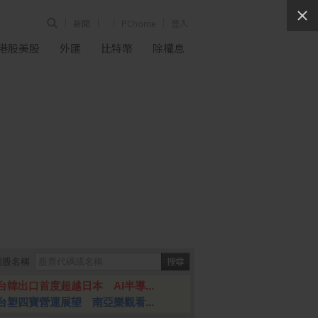
新聞
PChome
登入
港股美股
外匯
比特幣
除權息
個股名稱
台韓出口首度超越日本 AI半導...
台塑四寶營運展望 南亞樂觀看...