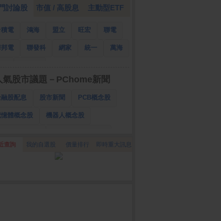
門討論股
市值 / 高股息
主動型ETF
台積電
鴻海
盟立
旺宏
聯電
華邦電
聯發科
網家
統一
萬海
南亞
國泰金
人氣股市議題－PChome新聞
金融股配息
股市新聞
PCB概念股
記憶體概念股
機器人概念股
低軌衛星概念股
CPO、BBU概念股
近查詢
我的自選股
價量排行
即時重大訊息
025金融股配息
AI眼鏡概念股
降息概念股
儲能概念股
甲骨文概念股
股東會紀念品