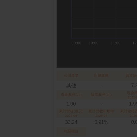
公司產業
所屬集團
資本額
其他
-
7.
現金
現金股利(元)
股票股利(元)
2025-
1.00
-
1.
累計營收(億元)
累計營收年增率
累計稅後盈
2026-06
2026-06
2026
33.24
0.91%
0.
相關權証