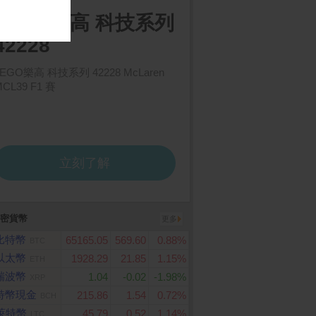
密貨幣
更多
比特幣
65165.05
569.60
0.88%
BTC
3000元虛擬禮物卡
Google TV Streamer (4
倍潔雅 純萃柔感抽取
K)
生紙(150抽x12包x5袋
以太幣
1928.29
21.85
1.15%
ETH
箱)
瑞波幣
1.04
-0.02
-1.98%
XRP
特幣現金
215.86
1.54
0.72%
BCH
萊特幣
45.79
0.52
1.14%
LTC