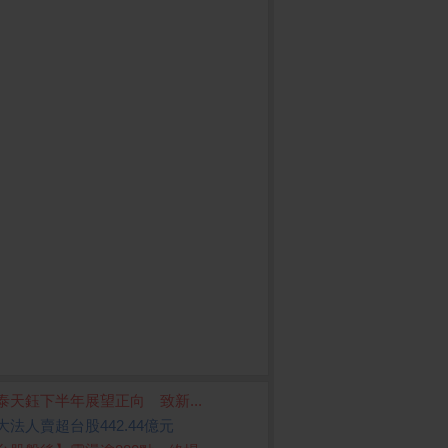
泰天鈺下半年展望正向 致新...
大法人賣超台股442.44億元