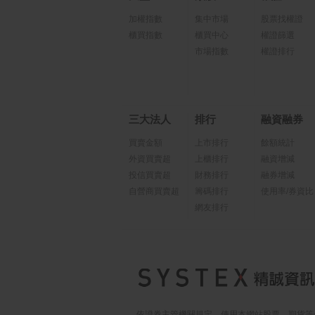
加權指數
集中市場
股票找權證
櫃買指數
櫃買中心
權證篩選
市場指數
權證排行
三大法人
排行
融資融券
買賣金額
上市排行
餘額統計
外資買賣超
上櫃排行
融資增減
投信買賣超
財務排行
融券增減
自營商買賣超
籌碼排行
使用率/券資比
網友排行
依證券主管機關規定，使用本網站股票、期貨等