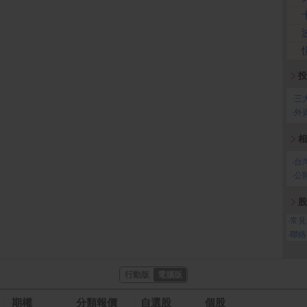
投
‧
三
‧
外
相
‧
台
‧
公
股
‧
常見
‧
聯絡
行動版
電腦版
期權
分類報價
自選股
個股