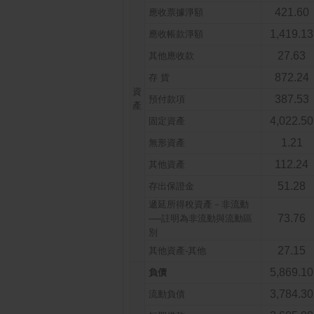
421.60
應收票據淨額
1,419.13
應收帳款淨額
27.63
其他應收款
872.24
存 貨
資
387.53
預付款項
產
4,022.50
固定資產
1.21
無形資產
112.24
其他資產
51.28
存出保證金
遞延所得稅資產－非流動
73.76
──註明為非流動與流動區
別
27.15
其他資產-其他
5,869.10
負債
3,784.30
流動負債