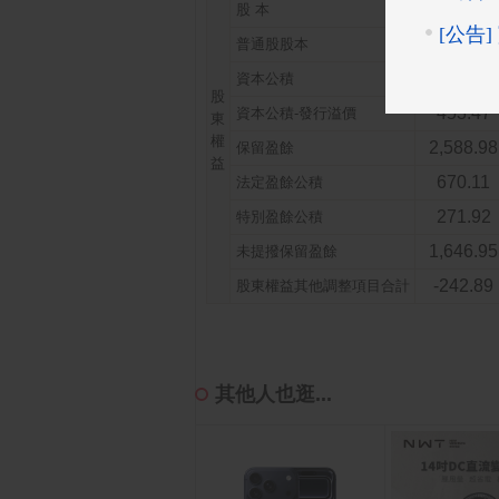
726.00
股 本
726.00
普通股股本
453.47
資本公積
股
453.47
資本公積-發行溢價
東
權
2,588.98
保留盈餘
益
670.11
法定盈餘公積
271.92
特別盈餘公積
1,646.95
未提撥保留盈餘
-242.89
股東權益其他調整項目合計
其他人也逛...