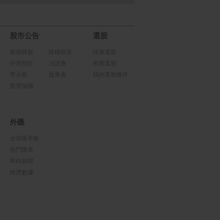
股市公告
選股
新掛牌股
除權除息
快速選股
停券預告
法說會
推薦選股
警示股
股東會
我的選股條件
股票抽籤
外匯
全球匯率數
熱門匯率
即時新聞
經濟數據