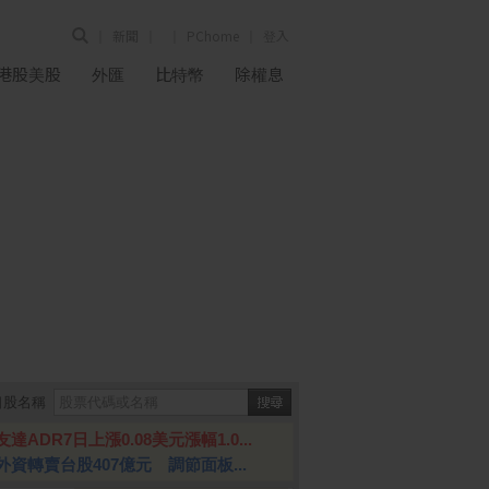
新聞
PChome
登入
港股美股
外匯
比特幣
除權息
個股名稱
友達ADR7日上漲0.08美元漲幅1.0...
外資轉賣台股407億元 調節面板...