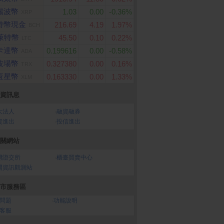
瑞波幣
1.03
0.00
-0.36%
XRP
特幣現金
216.69
4.19
1.97%
BCH
萊特幣
45.50
0.10
0.22%
LTC
卡達幣
0.199616
0.00
-0.58%
ADA
 Nintendo Switch
App Store Card $ 2000
PChome 購物儲值50,
波場幣
0.327380
0.00
0.16%
TRX
- 數位序號
0元
恆星幣
0.163330
0.00
1.33%
XLM
資訊息
大法人
‧
融資融券
資進出
‧
投信進出
關網站
灣證交所
‧
櫃臺買賣中心
開資訊觀測站
市服務區
問題
‧
功能說明
客服