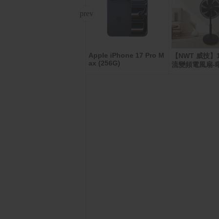
Apple iPhone 17 Pro M
ASUS TUF Gaming A16
【NWT 威技】
ax (256G)
FA607NUQ-0103A170H
流變頻電風扇-
灰(Ryzen 7 170/16G/RT
X4050-6G/1TB/W11/FH
D+/144Hz/16)