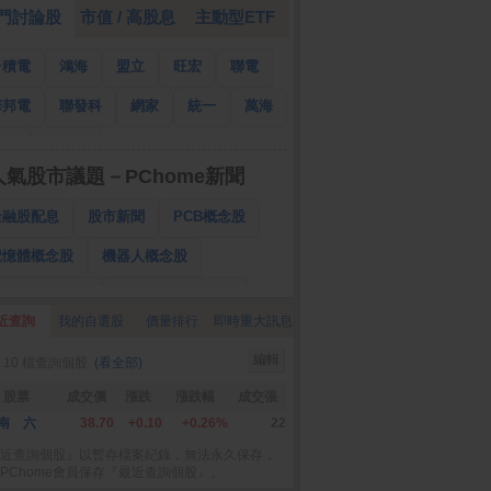
門討論股
市值 / 高股息
主動型ETF
台積電
鴻海
盟立
旺宏
聯電
華邦電
聯發科
網家
統一
萬海
南亞
國泰金
人氣股市議題－PChome新聞
金融股配息
股市新聞
PCB概念股
記憶體概念股
機器人概念股
低軌衛星概念股
CPO、BBU概念股
近查詢
我的自選股
價量排行
即時重大訊息
025金融股配息
AI眼鏡概念股
編輯
 10 檔查詢個股
(看全部)
降息概念股
儲能概念股
甲骨文概念股
股票
成交價
漲跌
漲跌幅
成交張
股東會紀念品
南 六
38.70
+0.10
+0.26%
22
近查詢個股』以暫存檔案紀錄，無法永久保存，
PChome會員保存『最近查詢個股』。