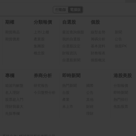
行動版
電腦版
期權
分類報價
自選股
個股
期貨商品
上市/上櫃
最近查詢個股
線型走勢
新聞
期貨價差
產業股
我的自選股
籌碼分析
公告
集團股
自選股設定
基本資料
個股PK
概念股
財報資訊
財務報表
自選股新聞
個股概況
專欄
券商分析
即時新聞
港股美股
箱波均解盤
研究報告
熱門新聞
國際
分類報價
名人理財
今日盤勢分析
台股
公告
即時新聞
股票超入門
產業
其他
熱門排行
理財我最大
未上市
財經
焦點股票
先探專欄
理財