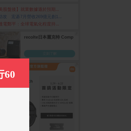
美股盤後】就業數據遜於預期...
I助攻 宏碁7月營收269億元創1...
達電鄭平：全球電氣化程度持...