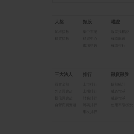
大盤
類股
權證
加權指數
集中市場
股票找權證
櫃買指數
櫃買中心
權證篩選
市場指數
權證排行
三大法人
排行
融資融券
買賣金額
上市排行
餘額統計
外資買賣超
上櫃排行
融資增減
投信買賣超
財務排行
融券增減
自營商買賣超
籌碼排行
使用率/券資比
網友排行