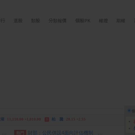
排行
選股
類股
分類報價
個股PK
權證
期權
中化生
35.75 +3.25
柏 騰
28.15 +2.55
2
3
 鍵
236.50 -26.00
禾伸堂
535.00 -58.00
3
 湖
11,110.00 +1,010.00
柏 騰
28.15 +2.55
3
 鍵
236.50 -26.00
勤 誠
1,115.00 -120.00
3
吳昕陽當選無店面公會理事長 聚焦AI永續資安發展
財部：公民併設4面向評估機制 提升公股銀競爭力
熱門