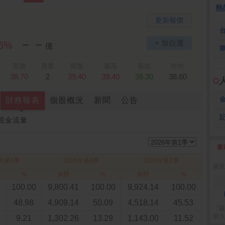
熱
更新報價
－－
+ 加自選
26%
億
賣價
賣量
開盤
最高
最低
昨收
38.70
2
39.40
39.40
38.30
38.60
財務報表
個股概況
新聞
公告
現金流量
最
2
6年第1季
2025年第4季
2025年第1季
最近
金額
金額
%
%
%
100.00
9,800.41
100.00
9,924.14
100.00
48.98
4,909.14
50.09
4,518.14
45.53
『最
登入
9.21
1,302.26
13.29
1,143.00
11.52