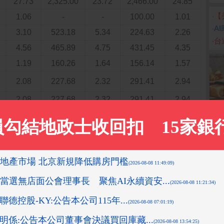
27.73
2,325.00
23.72
2,466.00
24.85
‧
【
1.06
-
-
100.00
1.01
‧
A
3.10
523.18
5.34
224.63
2.26
‧
台
4.56
465.89
4.75
431.45
4.35
1.19
160.26
1.64
156.14
1.57
2.08
227.68
2.32
291.41
2.94
2.08
227.68
2.32
291.41
2.94
18.60
2,272.78
23.19
2,128.31
21.45
18.60
2,272.78
23.19
2,128.31
21.45
0.28
26.72
0.27
24.95
0.25
0.27
25.28
0.26
23.48
0.24
0.02
1.44
0.01
1.46
0.01
0.45
35.60
0.36
39.70
0.40
37.53
3,445.06
35.15
3,737.84
37.66