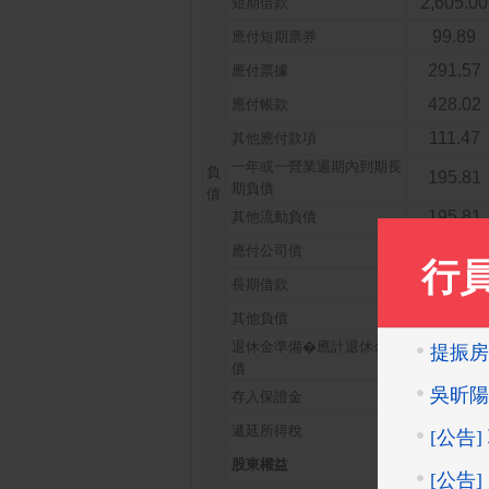
2,605.00
短期借款
99.89
應付短期票券
291.57
應付票據
428.02
應付帳款
111.47
其他應付款項
一年或一營業週期內到期長
負
195.81
期負債
債
195.81
其他流動負債
1,747.50
應付公司債
1,747.50
長期借款
26.76
其他負債
退休金準備�應計退休金負
25.27
債
1.48
存入保證金
42.19
遞延所得稅
3,525.64
股東權益