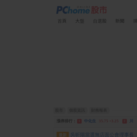
首頁
大盤
自選股
新聞
漲幅排行：
川 湖
11,110.00 +1,010.00
1
股市
個股資訊
財務報表
跌幅排行：
凌 航
168.00 -18.50
雙
1
2
漲停排行：
中化生
35.75 +3.25
川
1
2
跌停排行：
凌 航
168.00 -18.50
雙
1
2
最新