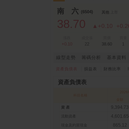
南 六
(6504)
其他
上市
38.70
▲+0.10
+0.
漲跌
成交張
買價
買量
+0.10
22
38.60
1
線型走勢
籌碼分析
基本資料
資產負債表
損益表
財務比率
資產負債表
202
科目名稱
金額
9,394.73
資 產
4,601.65
流動資產
865.12
現金及約當現金