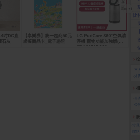
比
14吋DC直
【享樂券】統一超商50元
LG PuriCare 360°空氣清
任天堂
曜石灰
虛擬商品卡_電子憑證
淨機 寵物功能加強版(單
2
層)AS651DSS0
投
‧
三
‧
外
相
‧
台
‧
公
股
‧
常見
‧
聯絡