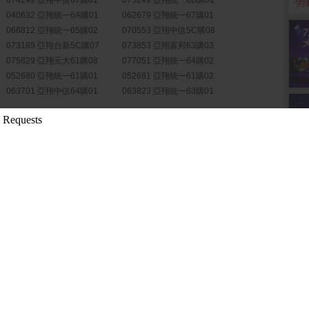
074249 亞翔中信67購01
075249 亞翔統一6B購01
‧
勞
040632 亞翔統一6A購01
062679 亞翔統一67購01
068812 亞翔統一65購02
070553 亞翔中信5C購08
073189 亞翔台新5C購07
073853 亞翔富邦63購03
075829 亞翔元大61購08
077051 亞翔統一64購02
052680 亞翔統一61購01
052681 亞翔統一61購02
063701 亞翔中信64購01
063823 亞翔統一63購01
更多權證
股份有限公司公告...
( 公開資訊觀測站)
成科技(蘇州)股...
( 公開資訊觀測站)
成科技(蘇州)股...
( 公開資訊觀測站)
第2季財務報告董事...
( 公開資訊觀測站)
點)公告本公司召...
( 公開資訊觀測站)