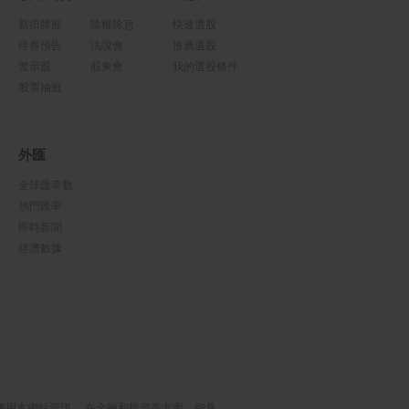
新掛牌股
除權除息
快速選股
停券預告
法說會
推薦選股
警示股
股東會
我的選股條件
股票抽籤
外匯
全球匯率數
熱門匯率
即時新聞
經濟數據
使用本網站資訊， 在金融和投資等方面，能具