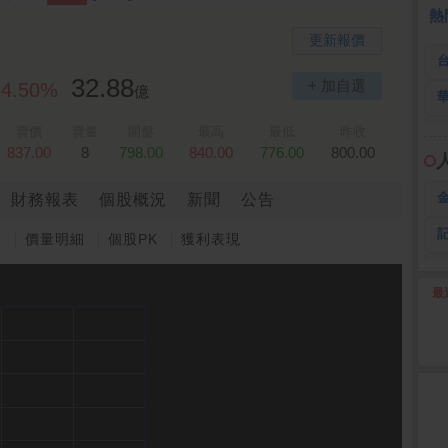
熱
更新報價
32.88
+ 加自選
4.50%
億
賣價
賣量
開盤
最高
最低
昨收
837.00
8
798.00
840.00
776.00
800.00
財務報表
個股概況
新聞
公告
圖
價量明細
個股PK
獲利表現
最
2