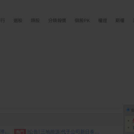
排行
選股
類股
分類報價
個股PK
權證
期權
[公告] 臻鼎-KY:代子公司禮鼎半導體科技(深圳)股份有限公司公告取得機器設備
[公告] 三地能源:代子公司新日泰電力股份有限公司公告董事會決議召開115年第一次股東臨時會
熱門