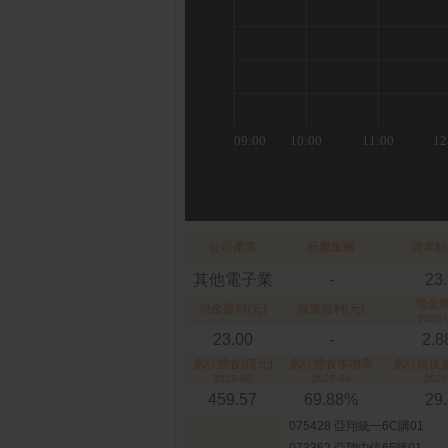
公司產業
所屬集團
資本額
其他電子業
-
23
現金
現金股利(元)
股票股利(元)
2026-
23.00
-
2.
累計營收(億元)
累計營收年增率
累計稅後盈
2026-06
2026-06
2026
459.57
69.88%
29
075428 亞翔統一6C購01