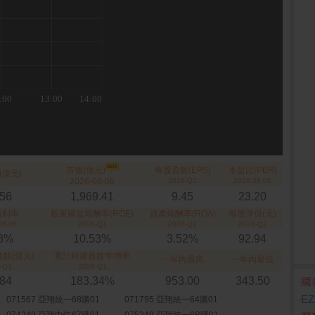
市值(億元)
每股盈餘(EPS)
本益比(PER)
(億元)
2026-08-06
2026-Q1
2026-08-06
.56
1,969.41
9.45
23.20
殖利率
股東權益報酬率(ROE)
資產報酬率(ROA)
每股淨值(元)
08-05
2026-Q1
2026-Q1
2026-Q1
88%
10.53%
3.52%
92.94
餘(億元)
累計稅後盈餘年增率
一年內最高
一年內最低
-Q1
2026-Q1
.84
183.34%
953.00
343.50
‧
國
‧
E
071567 亞翔統一68購01
071795 亞翔統一64購01