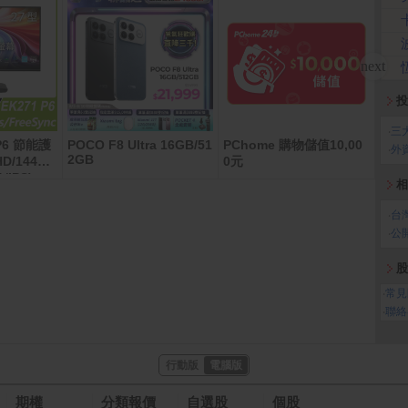
投
‧
三
 P6 節能護
POCO F8 Ultra 16GB/51
PChome 購物儲值10,00
MyC
‧
外
2GB
/144Hz/
0元
卡
/IPS)
相
‧
台
‧
公
股
‧
常見
‧
聯絡
行動版
電腦版
期權
分類報價
自選股
個股