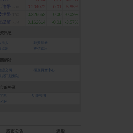
卡達幣
0.204072
0.01
5.85%
ADA
波場幣
0.326652
0.00
-0.09%
TRX
恆星幣
0.162614
-0.01
-3.57%
XLM
資訊息
大法人
‧
融資融券
ard 3290點虛擬點數
Glolux 流星錘3插3USB
【點睛品】貳台錢 黃
資進出
‧
投信進出
延長線1.5米(EC100-20W
條_計價黃金
3AB)
關網站
灣證交所
‧
櫃臺買賣中心
開資訊觀測站
市服務區
問題
‧
功能說明
客服
股市公告
選股