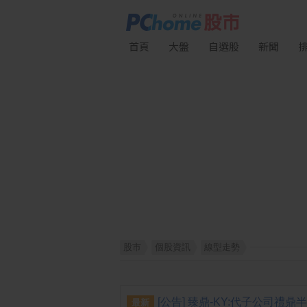
首頁
大盤
自選股
新聞
股市
個股資訊
線型走勢
最新