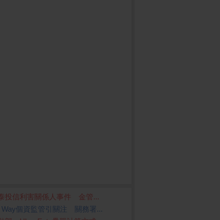
泰投信利害關係人事件 金管...
Z Way個資監管引關注 關務署...