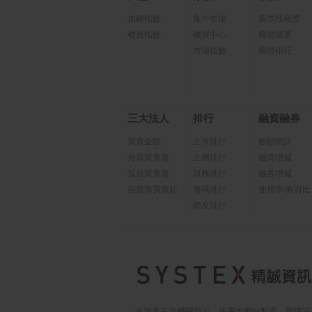
加權指數
集中市場
股票找權證
櫃買指數
櫃買中心
權證篩選
市場指數
權證排行
三大法人
排行
融資融券
買賣金額
上市排行
餘額統計
外資買賣超
上櫃排行
融資增減
投信買賣超
財務排行
融券增減
自營商買賣超
籌碼排行
使用率/券資比
網友排行
依證券主管機關規定，使用本網站股票、期貨等