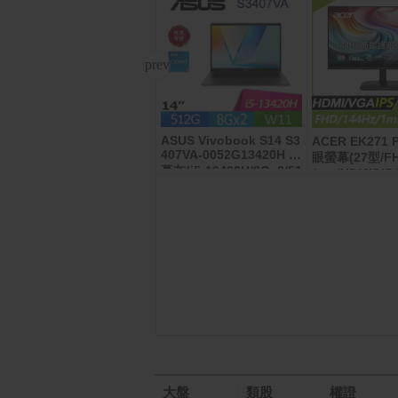
ASUS Vivobook S14 S3
LG PuriCare 360°空氣清
ACER EK271
407VA-0052G13420H 夜
淨機 寵物功能加強版(單
眼螢幕(27型/FHD
幕灰(i5-13420H/8Gx2/51
層)AS651DSS0
1ms/HDMI/VGA
2G/W11/WUXGA/14)
大盤
類股
權證