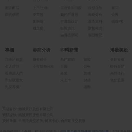
期貨商品
上市/上櫃
最近查詢個股
線型走勢
新聞
期貨價差
產業股
我的自選股
籌碼分析
公告
集團股
自選股設定
基本資料
個股PK
概念股
財報資訊
財務報表
自選股新聞
個股概況
專欄
券商分析
即時新聞
港股美股
箱波均解盤
研究報告
熱門新聞
國際
分類報價
名人理財
今日盤勢分析
台股
公告
即時新聞
股票超入門
產業
其他
熱門排行
理財我最大
未上市
財經
焦點股票
先探專欄
理財
系統合作: 精誠資訊股份有限公司
資訊提供: 精誠資訊股份有限公司
資料來源: 台灣證券交易所, 櫃買中心, 台灣期貨交易所
金融報價資訊之會員，務請詳細閱讀「
資訊用戶權益暨使用同意聲明書
」並建議會員