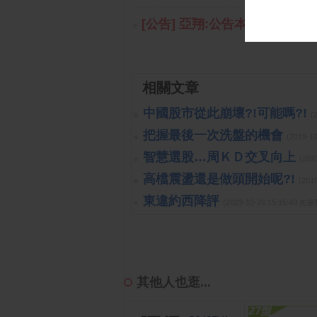
[公告] 亞翔:公告本公司召開
相關文章
中國股市從此崩壞?!可能嗎?!
(
把握最後一次洗盤的機會
(2019-1
智慧選股…周ＫＤ交叉向上
(202
高檔震盪還是做頭開始呢?!
(201
東違約西降評
(2023-10-26 15:15:40 
其他人也逛...