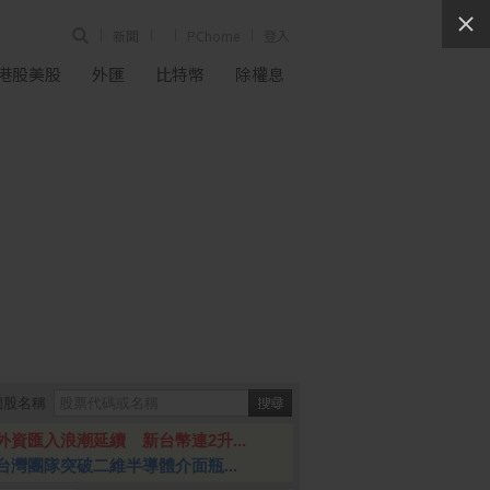
新聞
PChome
登入
港股美股
外匯
比特幣
除權息
個股名稱
外資匯入浪潮延續 新台幣連2升...
台灣團隊突破二維半導體介面瓶...