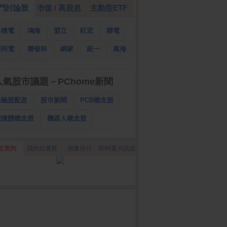
門討論股
市值 / 高股息
主動型ETF
台積電
鴻海
盟立
旺宏
聯電
華邦電
聯發科
網家
統一
萬海
南亞
國泰金
人氣股市議題－PChome新聞
金融股配息
股市新聞
PCB概念股
記憶體概念股
機器人概念股
低軌衛星概念股
CPO、BBU概念股
近查詢
我的自選股
價量排行
即時重大訊息
025金融股配息
AI眼鏡概念股
降息概念股
儲能概念股
甲骨文概念股
股東會紀念品