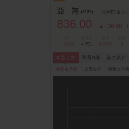
亞 翔
(6139)
其他電子業
上市
836.00
▲+36.00
+
漲跌
成交張
買價
買量
+36.00
4,052
836.00
3
線型走勢
籌碼分析
基本資料
價量走勢圖
技術分析
價量分布