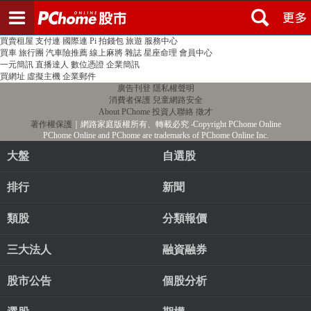
登入
註冊
PChome首頁
線上購物
24h購物
書店
露天拍賣
比比昂代購
新聞
/
氣象
股市
個人新聞台
廣告刊登
加入聯播網
全球購物
買賣租屋
支付連
國際連
Pi 拍錢包
旅遊
服務中心
買車
旅行團
汽車險推薦
線上麻將
雜誌
星座命理
會員中心
一元簡訊
直播達人
數位憑證
企業簡訊
買網址
虛擬主機
企業郵件
廣告刊登
隱私權聲明
消費者保護
兒童網路安全
About PChome
投資人聯絡
徵才
著作權保護
｜網路家庭版權所有、轉載必究
‧Copyright PChome Online
PChome Online and PChome are trademarks of PChome Online Inc.
大盤
自選股
排行
新聞
類股
分類報價
三大法人
融資融券
股市公告
個股分析