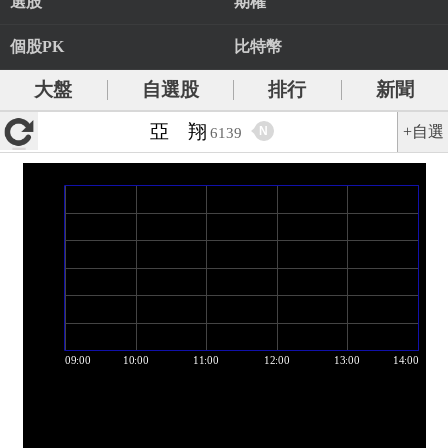
選股
期權
個股PK
比特幣
大盤
自選股
排行
新聞
亞 翔
+自選
N
6139