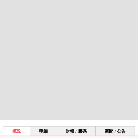
概況
明細
財報 / 籌碼
新聞 / 公告