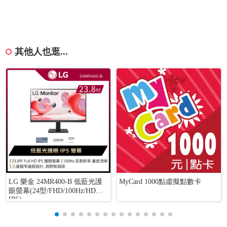
其他人也逛...
LG 樂金 24MR400-B 低藍光護
MyCard 1000點虛擬點數卡
眼螢幕(24型/FHD/100Hz/HDMI/
IPS)