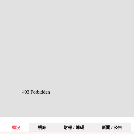
概況
明細
財報 / 籌碼
新聞 / 公告