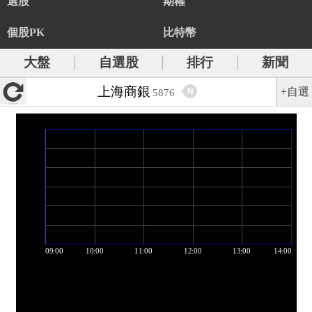
選股
期權
個股PK
比特幣
大盤
自選股
排行
新聞
上海商銀
+自選
N
5876