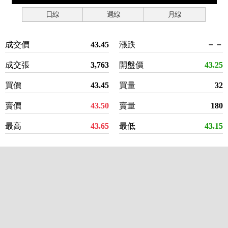
日線
週線
月線
成交價
43.45
漲跌
－－
成交張
3,763
開盤價
43.25
買價
43.45
買量
32
賣價
43.50
賣量
180
最高
43.65
最低
43.15