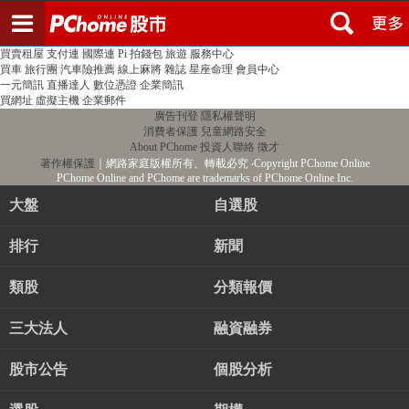
登入
註冊
PChome首頁
線上購物
24h購物
書店
露天拍賣
比比昂代購
新聞
/
氣象
股市
個人新聞台
廣告刊登
加入聯播網
全球購物
買賣租屋
支付連
國際連
Pi 拍錢包
旅遊
服務中心
買車
旅行團
汽車險推薦
線上麻將
雜誌
星座命理
會員中心
一元簡訊
直播達人
數位憑證
企業簡訊
買網址
虛擬主機
企業郵件
廣告刊登
隱私權聲明
消費者保護
兒童網路安全
About PChome
投資人聯絡
徵才
著作權保護
｜網路家庭版權所有、轉載必究
‧Copyright PChome Online
PChome Online and PChome are trademarks of PChome Online Inc.
大盤
自選股
排行
新聞
類股
分類報價
三大法人
融資融券
股市公告
個股分析