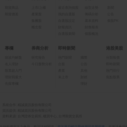
期貨商品
上市/上櫃
最近查詢個股
線型走勢
新聞
期貨價差
產業股
我的自選股
籌碼分析
公告
集團股
自選股設定
基本資料
個股PK
概念股
財報資訊
財務報表
自選股新聞
個股概況
專欄
券商分析
即時新聞
港股美股
箱波均解盤
研究報告
熱門新聞
國際
分類報價
名人理財
今日盤勢分析
台股
公告
即時新聞
股票超入門
產業
其他
熱門排行
理財我最大
未上市
財經
焦點股票
先探專欄
理財
系統合作: 精誠資訊股份有限公司
資訊提供: 精誠資訊股份有限公司
資料來源: 台灣證券交易所, 櫃買中心, 台灣期貨交易所
金融報價資訊之會員，務請詳細閱讀「
資訊用戶權益暨使用同意聲明書
」並建議會員