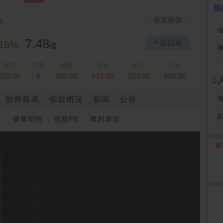
熱
更新報價
櫃
7.48
+ 加自選
.16%
億
賣價
賣量
開盤
最高
最低
昨收
599.00
6
602.00
613.00
593.00
605.00
財務報表
個股概況
新聞
公告
圖
價量明細
個股PK
獲利表現
最
2