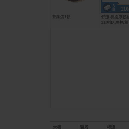
茶葉蛋1顆
AirTag (2ND GENERATI
舒潔 棉柔厚韌
ON) 4 PACK
110抽X30包/箱
大盤
類股
權證