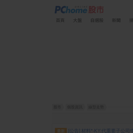
首頁
大盤
自選股
新聞
股市
個股資訊
線型走勢
最新