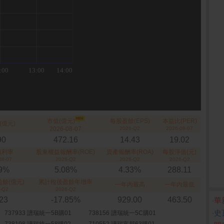
市值(億元)
每股盈餘(EPS)
本益比(PER)
(億元)
2026-08-07
2026-Q2
2026-08-07
90
472.16
14.43
19.02
殖利率
股東權益報酬率(ROE)
資產報酬率(ROA)
每股淨值(元)
08-07
2026-Q2
2026-Q2
2026-Q2
49%
5.08%
4.33%
288.11
餘(億元)
累計稅後盈餘年增率
一年內最高
一年內最低
-Q2
2026-Q2
.23
-17.85%
929.00
463.50
‧
華
‧
史
737933 譜瑞統一5B購01
738156 譜瑞統一5C購01