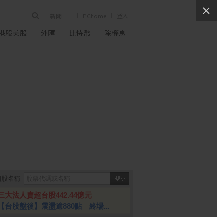
新聞
PChome
登入
港股美股
外匯
比特幣
除權息
個股名稱
三大法人賣超台股442.44億元
【台股盤後】震盪逾880點 終場...