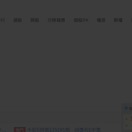
排行
選股
類股
分類報價
個股PK
權證
期權
[公告] 材料*-KY:代重要子公司中峰化學有限公司公告董事會決議盈餘分派
今彩539第115191期 頭獎4注中獎
熱門