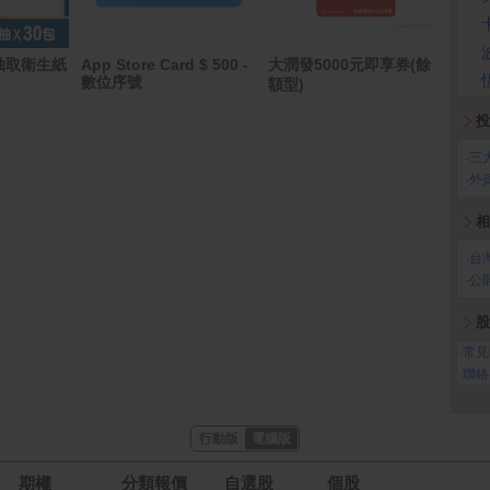
抽取衛生紙
App Store Card $ 500 -
大潤發5000元即享券(餘
【A
數位序號
額型)
50m
本)
投
‧
三
‧
外
相
‧
台
‧
公
股
‧
常見
‧
聯絡
行動版
電腦版
期權
分類報價
自選股
個股