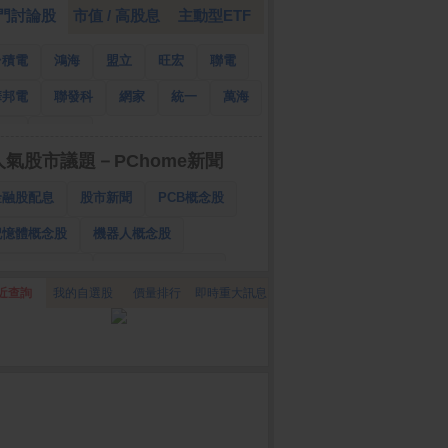
門討論股
市值 / 高股息
主動型ETF
台積電
鴻海
盟立
旺宏
聯電
華邦電
聯發科
網家
統一
萬海
南亞
國泰金
人氣股市議題－PChome新聞
金融股配息
股市新聞
PCB概念股
記憶體概念股
機器人概念股
低軌衛星概念股
CPO、BBU概念股
近查詢
我的自選股
價量排行
即時重大訊息
025金融股配息
AI眼鏡概念股
降息概念股
儲能概念股
甲骨文概念股
股東會紀念品