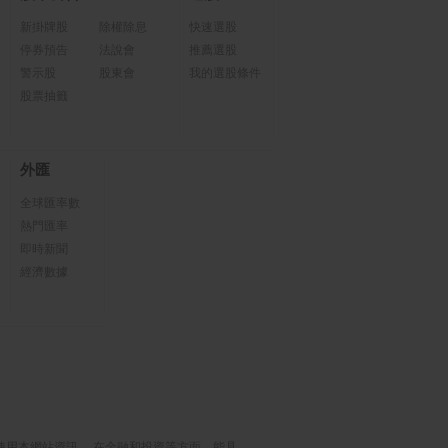
新掛牌股
除權除息
快速選股
停券預告
法說會
推薦選股
警示股
股東會
我的選股條件
股票抽籤
外匯
全球匯率數
熱門匯率
即時新聞
經濟數據
使用本網站資訊， 在金融和投資等方面，能具