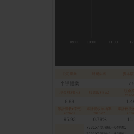
公司產業
所屬集團
資本額
半導體業
-
7.
現金
現金股利(元)
股票股利(元)
2026-
8.88
-
1.
累計營收(億元)
累計營收年增率
累計稅後盈
2026-07
2026-07
2026
95.93
-0.78%
11
738157 譜瑞統一64購01