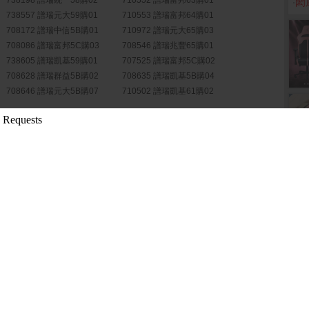
738198 譜瑞統一58購02
710552 譜瑞富邦63購01
‧
閎
738557 譜瑞元大59購01
710553 譜瑞富邦64購01
708172 譜瑞中信5B購01
710972 譜瑞元大65購03
708086 譜瑞富邦5C購03
708546 譜瑞兆豐65購01
738605 譜瑞凱基59購01
707525 譜瑞富邦5C購02
708628 譜瑞群益5B購02
708635 譜瑞凱基5B購04
708646 譜瑞元大5B購07
710502 譜瑞凱基61購02
更多權證
會通過民國115年...
( 公開資訊觀測站)
整配息率，調整後現...
( 公開資訊觀測站)
115年第二季合併...
( 公開資訊觀測站)
26年8月5日召開西...
( 公開資訊觀測站)
更多