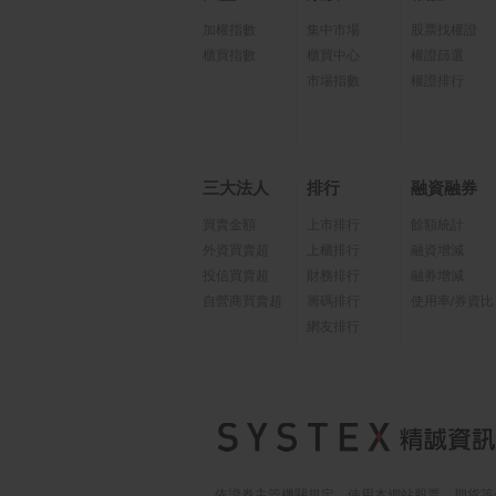
加權指數
集中市場
股票找權證
櫃買指數
櫃買中心
權證篩選
市場指數
權證排行
三大法人
排行
融資融券
買賣金額
上市排行
餘額統計
外資買賣超
上櫃排行
融資增減
投信買賣超
財務排行
融券增減
自營商買賣超
籌碼排行
使用率/券資比
網友排行
依證券主管機關規定，使用本網站股票、期貨等