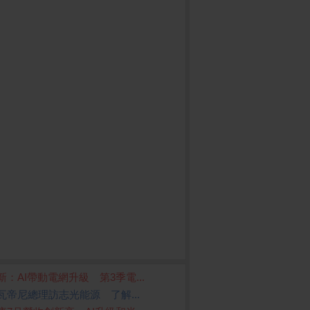
新：AI帶動電網升級 第3季電...
瓦帝尼總理訪志光能源 了解...