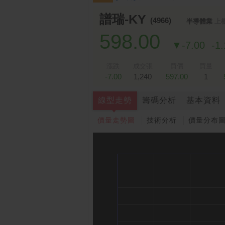
譜瑞-KY
(4966)
半導體業
上
598.00
▼-7.00
-1
漲跌
成交張
買價
買量
-7.00
1,240
597.00
1
線型走勢
籌碼分析
基本資料
價量走勢圖
技術分析
價量分布