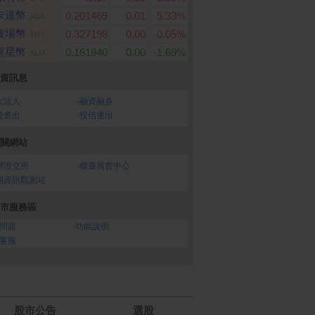
卡達幣
0.201469
0.01
5.33%
ADA
波場幣
0.327198
0.00
0.05%
TRX
esop】腋下身體噴霧
飛利浦 三刀頭電鬍刀 S58
ASUS Vivobook 16 
恆星幣
0.161840
0.00
-1.69%
07CA-0041B255H 藍(
XLM
l 兩款任選 (一般/草
80/20
ra 7 255H/16G/1TB 
D/W11/WUXGA/16)
資訊息
大法人
‧
融資融券
資進出
‧
投信進出
關網站
灣證交所
‧
櫃臺買賣中心
開資訊觀測站
市服務區
問題
‧
功能說明
客服
股市公告
選股