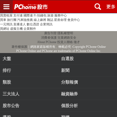
登入
註冊
PChome首頁
線上購物
24h購物
書店
露天拍賣
比比昂代購
新聞
/
氣象
股市
個人新聞台
廣告刊登
加入聯播網
全球購物
買賣租屋
支付連
國際連
Pi 拍錢包
旅遊
服務中心
買車
旅行團
汽車險推薦
線上麻將
雜誌
星座命理
會員中心
一元簡訊
直播達人
數位憑證
企業簡訊
買網址
虛擬主機
企業郵件
廣告刊登
隱私權聲明
消費者保護
兒童網路安全
About PChome
投資人聯絡
徵才
著作權保護
｜網路家庭版權所有、轉載必究
‧Copyright PChome Online
PChome Online and PChome are trademarks of PChome Online Inc.
大盤
自選股
排行
新聞
類股
分類報價
三大法人
融資融券
股市公告
個股分析