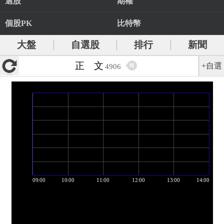
選股
期權
個股PK
比特幣
大盤
自選股
排行
新聞
正 文
+自選
N
4906