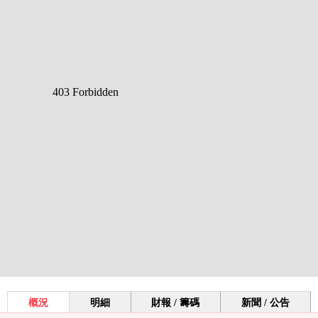
概況
明細
財報 / 籌碼
新聞 / 公告