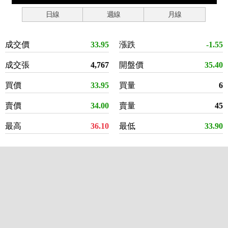
日線
週線
月線
成交價
33.95
漲跌
-1.55
成交張
4,767
開盤價
35.40
買價
33.95
買量
6
賣價
34.00
賣量
45
最高
36.10
最低
33.90