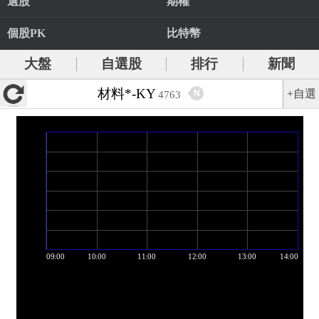
選股
期權
個股PK
比特幣
大盤
自選股
排行
新聞
材料*-KY
+自選
N
4763