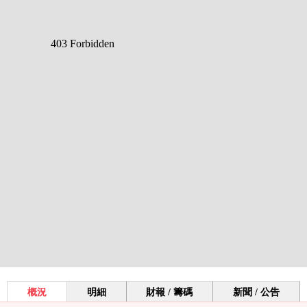
概況
明細
財報 / 籌碼
新聞 / 公告