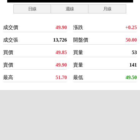
日線
週線
月線
成交價
49.90
漲跌
+0.25
成交張
13,726
開盤價
50.00
買價
49.85
買量
53
賣價
49.90
賣量
141
最高
51.70
最低
49.50