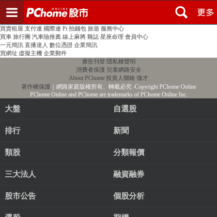
登入
註冊
PChome首頁
線上購物
24h購物
書店
露天拍賣
比比昂代購
新聞
/
氣象
股市
個人新聞台
廣告刊登
加入聯播網
全球購物
買賣租屋
支付連
國際連
Pi 拍錢包
旅遊
服務中心
買車
旅行團
汽車險推薦
線上麻將
雜誌
星座命理
會員中心
一元簡訊
直播達人
數位憑證
企業簡訊
買網址
虛擬主機
企業郵件
廣告刊登
隱私權聲明
消費者保護
兒童網路安全
About PChome
投資人聯絡
徵才
著作權保護
｜網路家庭版權所有、轉載必究
‧Copyright PChome Online
PChome Online and PChome are trademarks of PChome Online Inc.
大盤
自選股
排行
新聞
類股
分類報價
三大法人
融資融券
股市公告
個股分析