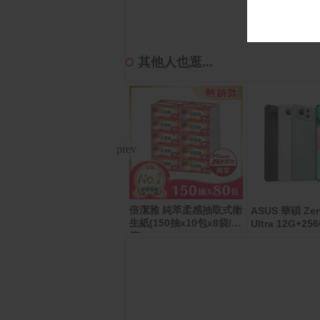
其他人也逛...
倍潔雅 純萃柔感抽取式衛
Roborock 石頭科技 掃地
ASUS 華碩 Zen
生紙(150抽x10包x8袋/
機器人Qrevo Curv2 Flo
Ultra 12G+25
箱)
w