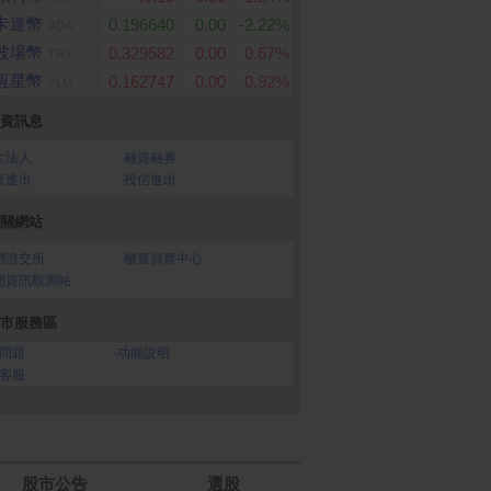
卡達幣
0.196640
0.00
-2.22%
ADA
波場幣
0.329582
0.00
0.67%
TRX
恆星幣
0.162747
0.00
0.92%
XLM
資訊息
大法人
‧
融資融券
資進出
‧
投信進出
關網站
灣證交所
‧
櫃臺買賣中心
開資訊觀測站
市服務區
問題
‧
功能說明
客服
股市公告
選股