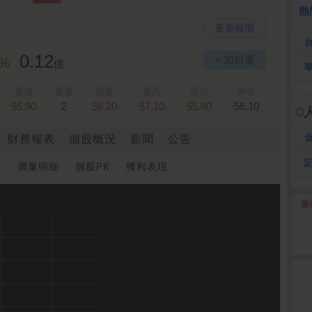
熱
更新報價
0.12
+ 加自選
3%
億
賣價
賣量
開盤
最高
最低
昨收
55.90
2
56.20
57.10
55.80
56.10
財務報表
個股概況
新聞
公告
圖
價量明細
個股PK
獲利表現
最
2