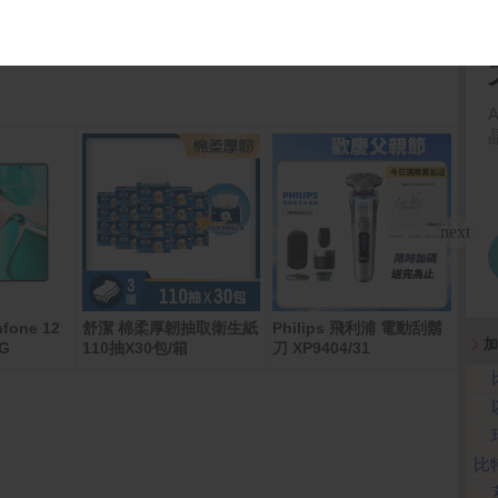
更多
fone 12
舒潔 棉柔厚韌抽取衛生紙
Philips 飛利浦 電動刮鬍
Appl
加
S 
6G
110抽X30包/箱
刀 XP9404/31
殼 
比