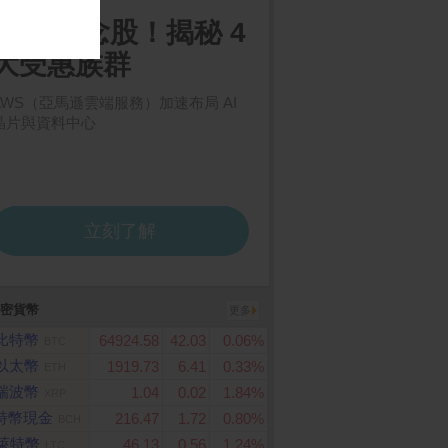
e Watch SE 3 GP
ASUS Vivobook S14 S3
Apple iPhone 17 Pr
密貨幣
44mm 午夜色 鋁金屬錶
407VA-0052G13420H 夜
ax (256G)
更多
搭配 午夜色 運動錶帶
幕灰(i5-13420H/8Gx2/51
比特幣
64924.58
42.03
0.06%
BTC
2G/W11/WUXGA/14)
以太幣
1919.73
6.41
0.33%
ETH
瑞波幣
1.04
0.02
1.84%
XRP
特幣現金
216.47
1.72
0.80%
BCH
萊特幣
46.13
0.56
1.24%
LTC