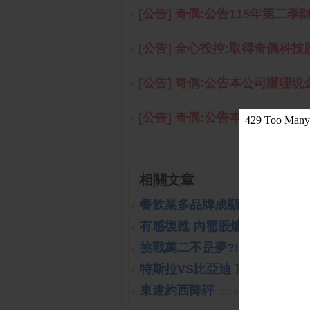
[公告] 奇偶:公告115年第二季
[公告] 全心投控:取得奇偶科技
[公告] 奇偶:公告本公司辦理現
[公告] 奇偶:公告本公司訂定
相關文章
餐飲業多品牌成顯學
(2023-10-26 
有感復甦 內需股爐火續旺
(2023-
挑戰萬二不是夢?!
(2019-10-16 14:
特斯拉VS比亞迪 頂尖對決
(2023
東違約西降評
(2023-10-26 15:15:40 