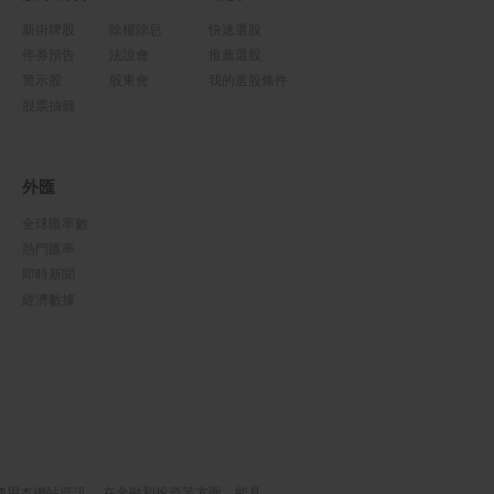
新掛牌股
除權除息
快速選股
停券預告
法說會
推薦選股
警示股
股東會
我的選股條件
股票抽籤
外匯
全球匯率數
熱門匯率
即時新聞
經濟數據
使用本網站資訊， 在金融和投資等方面，能具