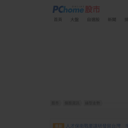
首頁
大盤
自選股
新聞
股市
個股資訊
線型走勢
最新