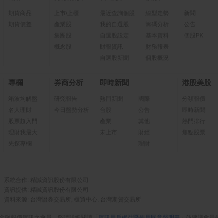
期貨商品
上市/上櫃
最近查詢個股
線型走勢
新聞
期貨價差
產業股
我的自選股
籌碼分析
公告
集團股
自選股設定
基本資料
個股PK
概念股
財報資訊
財務報表
自選股新聞
個股概況
專欄
券商分析
即時新聞
港股美股
箱波均解盤
研究報告
熱門新聞
國際
分類報價
名人理財
今日盤勢分析
台股
公告
即時新聞
股票超入門
產業
其他
熱門排行
理財我最大
未上市
財經
焦點股票
先探專欄
理財
系統合作: 精誠資訊股份有限公司
資訊提供: 精誠資訊股份有限公司
資料來源: 台灣證券交易所, 櫃買中心, 台灣期貨交易所
金融報價資訊之會員，務請詳細閱讀「
資訊用戶權益暨使用同意聲明書
」並建議會員