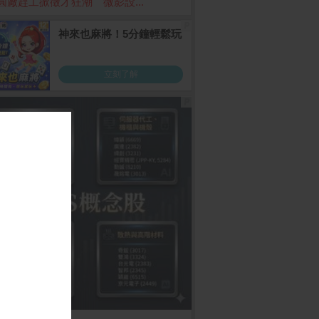
圓廠趕工掀徵才狂潮 微影設...