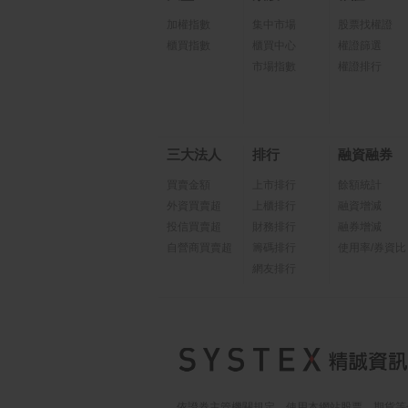
加權指數
集中市場
股票找權證
櫃買指數
櫃買中心
權證篩選
市場指數
權證排行
三大法人
排行
融資融券
買賣金額
上市排行
餘額統計
外資買賣超
上櫃排行
融資增減
投信買賣超
財務排行
融券增減
自營商買賣超
籌碼排行
使用率/券資比
網友排行
依證券主管機關規定，使用本網站股票、期貨等