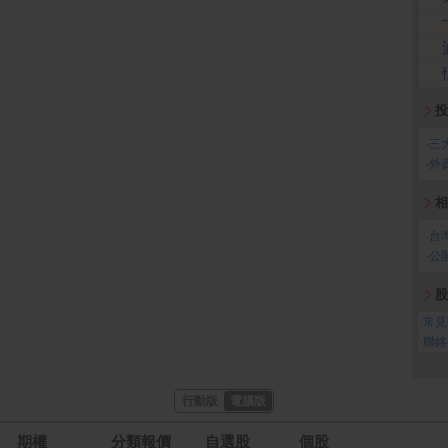
投
‧
三
‧
外
相
‧
台
‧
公
股
‧
常見
‧
聯絡
行動版
電腦版
期權
分類報價
自選股
個股