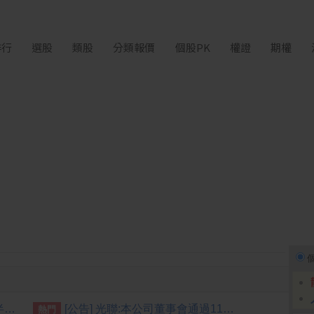
排行
選股
類股
分類報價
個股PK
權證
期權
人才保衛戰要讓研發留台灣 半導體中心深化高階培育
[公告] 光聯:本公司董事會通過115年第二季財務報告
熱門