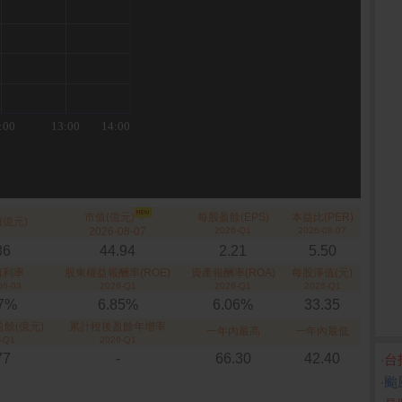
市值(億元)
每股盈餘(EPS)
本益比(PER)
(億元)
2026-08-07
2026-Q1
2026-08-07
86
44.94
2.21
5.50
殖利率
股東權益報酬率(ROE)
資產報酬率(ROA)
每股淨值(元)
06-03
2026-Q1
2026-Q1
2026-Q1
67%
6.85%
6.06%
33.35
餘(億元)
累計稅後盈餘年增率
一年內最高
一年內最低
-Q1
2026-Q1
77
-
66.30
42.40
‧
台
‧
颱