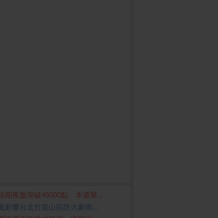
指期夜盤突破45000點 本週聚...
風影響台北竹苗山區防大豪雨...