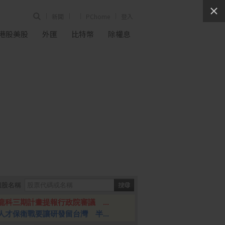
新聞
PChome
登入
港股美股
外匯
比特幣
除權息
個股名稱
龍科三期計畫提報行政院審議 ...
人才保衛戰要讓研發留台灣 半...