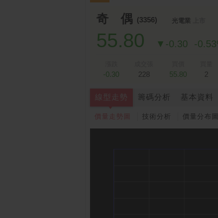
奇 偶
(3356)
光電業
上市
55.80
▼-0.30
-0.5
漲跌
成交張
買價
買量
-0.30
228
55.80
2
線型走勢
籌碼分析
基本資料
價量走勢圖
技術分析
價量分布