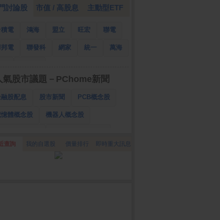
門討論股
市值 / 高股息
主動型ETF
台積電
鴻海
盟立
旺宏
聯電
華邦電
聯發科
網家
統一
萬海
南亞
國泰金
人氣股市議題－PChome新聞
金融股配息
股市新聞
PCB概念股
記憶體概念股
機器人概念股
低軌衛星概念股
CPO、BBU概念股
近查詢
我的自選股
價量排行
即時重大訊息
025金融股配息
AI眼鏡概念股
降息概念股
儲能概念股
甲骨文概念股
股東會紀念品