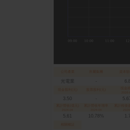
公司產業
所屬集團
資本額
光電業
-
6.
現金
現金股利(元)
股票股利(元)
2026-
3.50
-
5.
累計營收(億元)
累計營收年增率
累計稅後盈
2026-06
2026-06
2026
5.61
10.78%
1.
相關權証