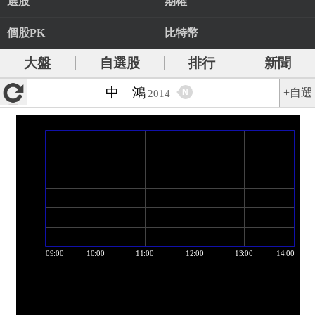
選股
期權
個股PK
比特幣
大盤
自選股
排行
新聞
中 鴻
+自選
N
2014