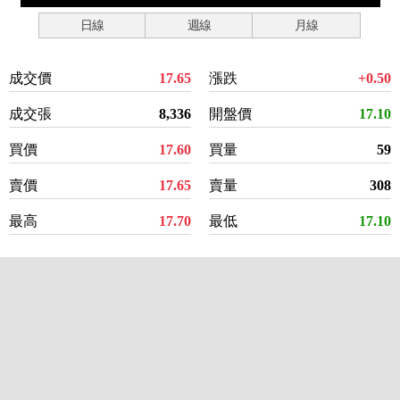
日線
週線
月線
成交價
17.65
漲跌
+0.50
成交張
8,336
開盤價
17.10
買價
17.60
買量
59
賣價
17.65
賣量
308
最高
17.70
最低
17.10