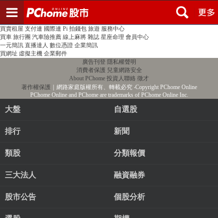
登入
註冊
PChome首頁
線上購物
24h購物
書店
露天拍賣
比比昂代購
新聞
/
氣象
股市
個人新聞台
廣告刊登
加入聯播網
全球購物
買賣租屋
支付連
國際連
Pi 拍錢包
旅遊
服務中心
買車
旅行團
汽車險推薦
線上麻將
雜誌
星座命理
會員中心
一元簡訊
直播達人
數位憑證
企業簡訊
買網址
虛擬主機
企業郵件
廣告刊登
隱私權聲明
消費者保護
兒童網路安全
About PChome
投資人聯絡
徵才
著作權保護
｜網路家庭版權所有、轉載必究
‧Copyright PChome Online
PChome Online and PChome are trademarks of PChome Online Inc.
大盤
自選股
排行
新聞
類股
分類報價
三大法人
融資融券
股市公告
個股分析