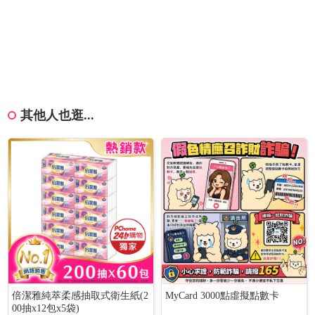
其他人也逛...
倍潔雅純萃柔感抽取式衛生紙(2
MyCard 3000點虛擬點數卡
00抽x12包x5袋)