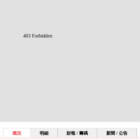
概況
明細
財報 / 籌碼
新聞 / 公告