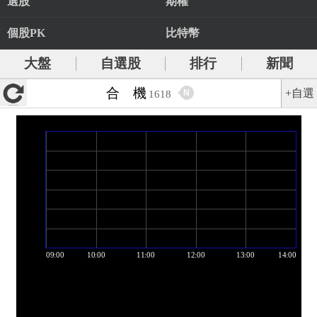
選股
期權
個股PK
比特幣
大盤
自選股
排行
新聞
合 機
+自選
N
1618