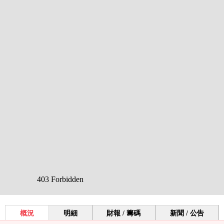
概況
明細
財報 / 籌碼
新聞 / 公告