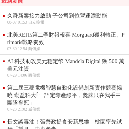
最新新聞
久舜新案接力啟動 子公司到位營運添動能
08-07 01:53 自立晚報
北美REITs第二季財報報喜 Morguard獲利轉正、P
rimaris戰略奏效
07-30 12:54 商傳媒
AI 科技助攻美元穩定幣 Mandela Digital 獲 500 萬
美元注資
07-29 14:06 商傳媒
第二屆三菱電機智慧自動化設備創新實作競賽揭
曉 勤益科大｢一語定奪產線平，獎牌只在我手中
團隊奪冠」
07-23 21:02 威傳媒
長文談毒油！張善政提食安新思維 桃園率先試