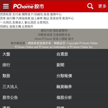
登入
註冊
PChome首頁
線上購物
24h購物
書店
露天拍賣
比比昂代購
新聞
/
氣象
股市
個人新聞台
廣告刊登
加入聯播網
全球購物
買賣租屋
支付連
國際連
Pi 拍錢包
旅遊
服務中心
買車
旅行團
汽車險推薦
線上麻將
雜誌
星座命理
會員中心
一元簡訊
直播達人
數位憑證
企業簡訊
買網址
虛擬主機
企業郵件
廣告刊登
隱私權聲明
消費者保護
兒童網路安全
About PChome
投資人聯絡
徵才
著作權保護
｜網路家庭版權所有、轉載必究
‧Copyright PChome Online
PChome Online and PChome are trademarks of PChome Online Inc.
大盤
自選股
排行
新聞
類股
分類報價
三大法人
融資融券
股市公告
個股分析