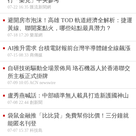
行「樂見」中央參考
07-22 16:35 匯流新聞網
避開房市泡沫！高雄 TOD 軌道經濟全解析：捷運
黃線、聯開案點火，哪些站點最具潛力？
07-18 17:20 樂屋網
AI推升需求 台積電財報前台灣半導體鏈全線飆漲
07-15 08:33 商傳媒
自研技術驅動全場景佈局 珞石機器人於香港聯交
所主板正式掛牌
07-09 10:05 ACN newswire
盧秀燕喊話：中部瞄準無人載具打造新護國神山
07-08 22:44 創新聞
袋鼠金融推「比比貸」免費幫你比價！三分鐘就
能匿名刊登
07-07 15:37 科技島