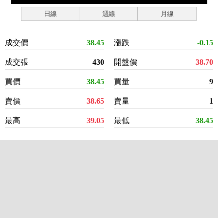
日線
週線
月線
成交價
38.45
漲跌
-0.15
成交張
430
開盤價
38.70
買價
38.45
買量
9
賣價
38.65
賣量
1
最高
39.05
最低
38.45