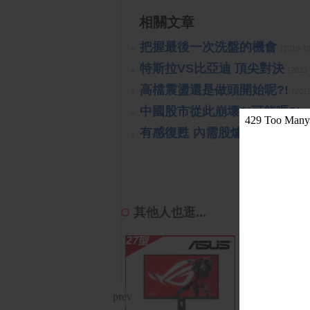
相關文章
把握最後一次洗盤的機會
(2019-1
特斯拉VS比亞迪 頂尖對決
(2023
高檔震盪還是做頭開始呢?!
(201
中國股市從此崩壞?!可能嗎?!
(
有感復甦 內需股爐火續旺
(2023-
其他人也逛...