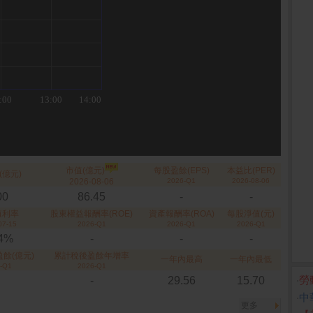
市值(億元)
每股盈餘(EPS)
本益比(PER)
(億元)
2026-08-06
2026-Q1
2026-08-06
00
86.45
-
-
殖利率
股東權益報酬率(ROE)
資產報酬率(ROA)
每股淨值(元)
07-15
2026-Q1
2026-Q1
2026-Q1
84%
-
-
-
餘(億元)
累計稅後盈餘年增率
一年內最高
一年內最低
-Q1
2026-Q1
‧
勞
-
29.56
15.70
‧
中
更多