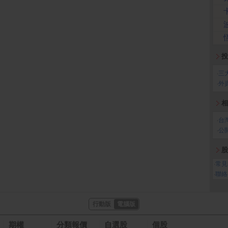
投
‧
三
‧
外
相
‧
台
‧
公
股
‧
常見
‧
聯絡
行動版
電腦版
期權
分類報價
自選股
個股