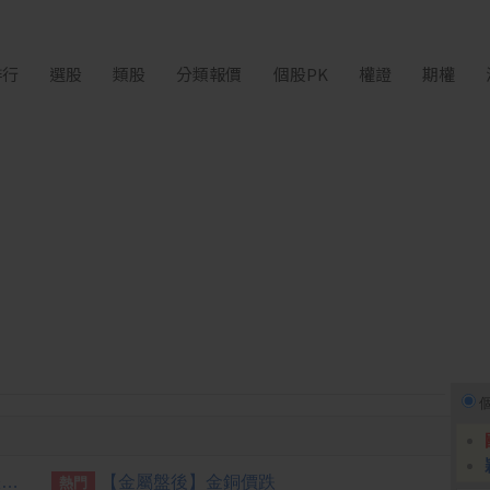
排行
選股
類股
分類報價
個股PK
權證
期權
台積電ADR6日上漲4.20美元漲幅1.01%折台股2698.31元
【金屬盤後】金銅價跌
熱門