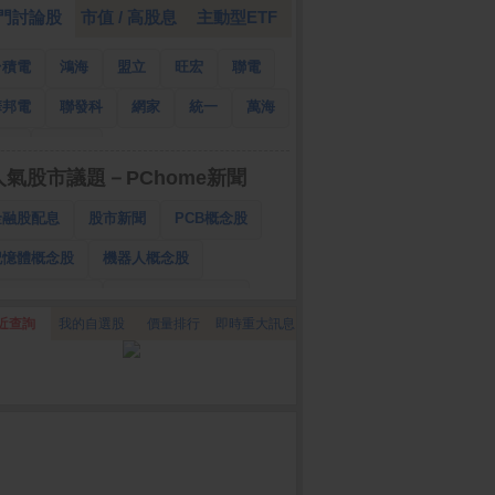
門討論股
市值 / 高股息
主動型ETF
台積電
鴻海
盟立
旺宏
聯電
華邦電
聯發科
網家
統一
萬海
南亞
國泰金
人氣股市議題－PChome新聞
金融股配息
股市新聞
PCB概念股
記憶體概念股
機器人概念股
低軌衛星概念股
CPO、BBU概念股
近查詢
我的自選股
價量排行
即時重大訊息
025金融股配息
AI眼鏡概念股
降息概念股
儲能概念股
甲骨文概念股
股東會紀念品