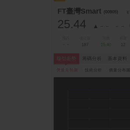
FT臺灣Smart
(00905)
E
25.44
▲－－
－－
漲跌
成交張
買價
買量
－－
187
25.40
12
線型走勢
籌碼分析
基本資料
價量走勢圖
技術分析
價量分布