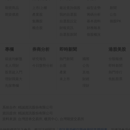
期貨商品
上市/上櫃
最近查詢個股
線型走勢
新聞
期貨價差
產業股
我的自選股
籌碼分析
公告
集團股
自選股設定
基本資料
個股PK
概念股
財報資訊
財務報表
自選股新聞
個股概況
專欄
券商分析
即時新聞
港股美股
箱波均解盤
研究報告
熱門新聞
國際
分類報價
名人理財
今日盤勢分析
台股
公告
即時新聞
股票超入門
產業
其他
熱門排行
理財我最大
未上市
財經
焦點股票
先探專欄
理財
系統合作: 精誠資訊股份有限公司
資訊提供: 精誠資訊股份有限公司
資料來源: 台灣證券交易所, 櫃買中心, 台灣期貨交易所
金融報價資訊之會員，務請詳細閱讀「
資訊用戶權益暨使用同意聲明書
」並建議會員