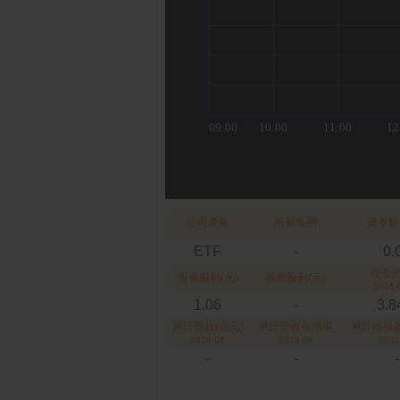
公司產業
所屬集團
資本額
ETF
-
0.
現金
現金股利(元)
股票股利(元)
2026-
1.06
-
3.
累計營收(億元)
累計營收年增率
累計稅後盈
2026-06
2026-06
2026
-
-
-