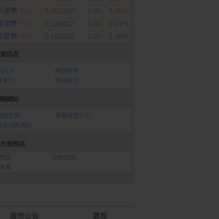
卡達幣
0.201887
0.01
5.55%
ADA
波場幣
0.326812
0.00
-0.07%
TRX
恆星幣
0.162023
0.00
-1.58%
XLM
資訊息
大法人
‧
融資融券
資進出
‧
投信進出
關網站
灣證交所
‧
櫃臺買賣中心
開資訊觀測站
市服務區
問題
‧
功能說明
客服
股市公告
選股