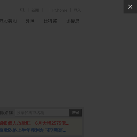
新聞
PChome
登入
港股美股
外匯
比特幣
除權息
個股名稱
國銀個人放款旺 6月大增2575億...
穎崴矽格上半年獲利創同期新高...