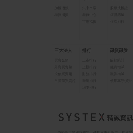
加權指數
集中市場
股票找權證
櫃買指數
櫃買中心
權證篩選
市場指數
權證排行
三大法人
排行
融資融券
買賣金額
上市排行
餘額統計
外資買賣超
上櫃排行
融資增減
投信買賣超
財務排行
融券增減
自營商買賣超
籌碼排行
使用率/券資比
網友排行
依證券主管機關規定，使用本網站股票、期貨等