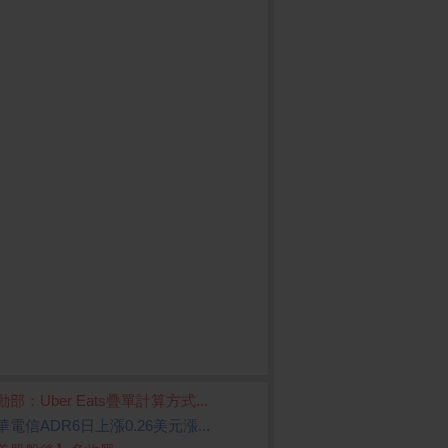
動部：Uber Eats疊單計算方式...
華電信ADR6日上漲0.26美元漲...