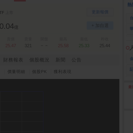
熱
更新報價
TF
上市
0.04
+ 加自選
億
賣價
賣量
開盤
最高
最低
昨收
－－
25.47
321
25.58
25.33
25.44
財務報表
個股概況
新聞
公告
圖
價量明細
個股PK
獲利表現
最
2