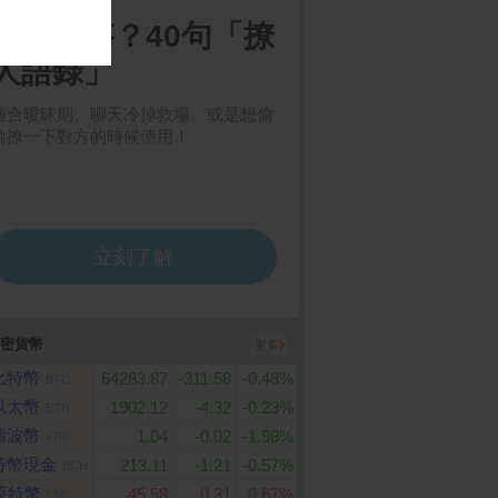
Store Card $ 2000
MyCard 3290點虛擬點數
Samsung Galaxy S2
數位序號
ltra (12G/256G)
卡
密貨幣
更多
比特幣
64283.87
-311.58
-0.48%
BTC
以太幣
1902.12
-4.32
-0.23%
ETH
瑞波幣
1.04
-0.02
-1.98%
XRP
特幣現金
213.11
-1.21
-0.57%
BCH
萊特幣
45.58
0.31
0.67%
LTC