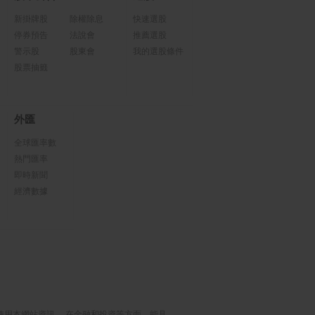
新掛牌股
除權除息
快速選股
停券預告
法說會
推薦選股
警示股
股東會
我的選股條件
股票抽籤
外匯
全球匯率數
熱門匯率
即時新聞
經濟數據
使用本網站資訊， 在金融和投資等方面，能具