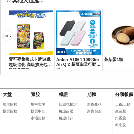
其他人也逛...
寶可夢集換式卡牌遊戲
擬
Anker A1664 10000m
茶葉蛋1顆
Ah Qi2 超薄磁吸行動電
超級進化 高級擴充包 超
源
級進化夢想ex
大盤
類股
權證
期權
分類報價
加權指數
集中市場
股票找權證
期貨商品
上市/上櫃
櫃買指數
櫃買中心
權證篩選
期貨價差
產業股
市場指數
權證排行
集團股
概念股