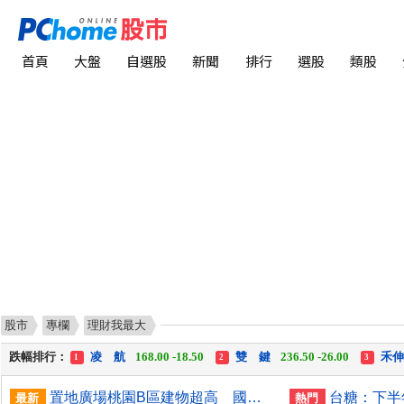
首頁
大盤
自選股
新聞
排行
選股
類股
股市
專欄
理財我最大
漲幅排行：
川 湖
11,110.00 +1,010.00
中化生
35.75 +3.25
1
2
3
跌幅排行：
凌 航
168.00 -18.50
雙 鍵
236.50 -26.00
禾
1
2
3
漲停排行：
中化生
35.75 +3.25
川 湖
11,110.00 +1,010.00
1
2
3
置地廣場桃園B區建物超高 國壽允修正高度儘速拆除
最新
熱門