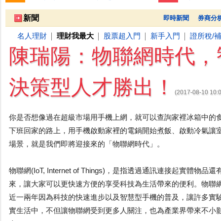
跌停排行：
凌 航
168.00 -18.50
雙 鍵
236.50 -26.00
勤
1
2
3
新聞
即時新聞
券商分
名人理財
理財我最大
股票超入門
新手入門
證所稅/
│
│
│
│
陳瑞陽：物聯網時代，
決策型人才勝出！
(2017-08-10 1
你是否想像過在超級市場用手機上網，就可以查詢家裡冰箱中的
下班回家的路上，用手機啟動家裡的電鍋開始煮飯、啟動冷氣讓
場景，就是我們即將迎接來的「物聯網時代」。
物聯網(IoT, Internet of Things)，是指透過通訊連接起
來，讓大家可以更快速方便的享受科技為生活帶來的便利。物聯
近一兩年因為科技的快速進步以及智慧型手機的普及，讓許多實
實生活中，不但讓物聯網受到更多人關注，也為產業界帶來不小