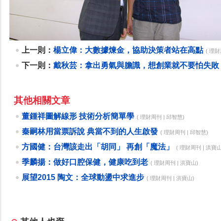
上一則：
楊立偉：大數據煉金，協助決策者站在高點
( 理財
下一則：
戴秋芸：拿出勇氣與膽識，想創業就不要怕失敗
其他相關文章
董鍾祥圖解線形 技術分析簡單學
( 理財周刊 | 邱智慧)
秦嗣林用當票訴說 典當不到的人生啟發
( 理財周刊 | 邱智慧)
方國健：台灣該走出「胡同」 再創「魔法」
( 理財周刊 | 洪寶山
季麟揚：做好口腔保健，健康吃到老
( 理財周刊 | 洪寶山)
展望2015 陶文：全球動盪中求進步
( 理財周刊 | 洪寶山)