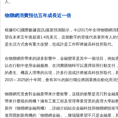
人。
物聯網消費預估五年成長近一倍
根據IDC(國際數據資訊)最新預測顯示，今(2017)年全球物聯
望在未來五年後超過1.4兆美元，這個數字的背後代表著所有人
是生活方式會有重大改變，也或許是工作即將被高科技所取代。
在物聯網所帶來的諸多影響中，金融變革是其中一個項目，例如
以在行動中使用金融服務、在消費購物時可以選擇採用行動支付
的產生、機器人理專的出現，許多行員或許將被高科技所取代，
2015～2025的十年間，會有30％的銀行職位將因業務自動化而消
物聯網究竟會對金融業帶來什麼衝擊，這樣的衝擊是否只對金融
帶來什麼樣的商機？擁有工業工程及管理專業背景的真理大學副
新作《物聯網金融商機》，詳細介紹結合金融科技與物聯網技術
進而開創新商機的「物聯網金融」，陳瑞陽希望不只是金融業，