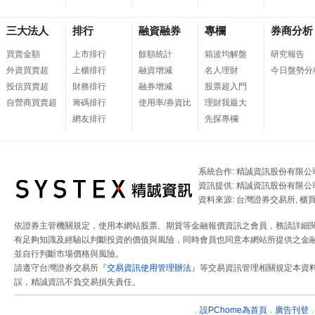
三大法人
排行
融資融券
專欄
券商分析
買賣金額
上市排行
餘額統計
箱波均解盤
研究報告
外資買賣超
上櫃排行
融資增減
名人理財
今日盤勢分
投信買賣超
財務排行
融券增減
股票超入門
自營商買賣超
籌碼排行
使用率/券資比
理財我最大
網友排行
先探專欄
系統合作: 精誠資訊股份有限公
資訊提供: 精誠資訊股份有限公
資料來源: 台灣證券交易所, 櫃
依證券主管機關規定，使用本網站股票、期貨等金融報價資訊之會員，務請詳細
有足夠知識及經驗以判斷投資的價值與風險，同時會員也同意本網站所提供之金融
並自行判斷市場價格與風險。
請遵守台灣證券交易所『
交易資訊使用管理辦法
』等交易資訊管理相關規定本資
誤，精誠資訊不負交易損失責任。
設
PChome為首頁
廣告刊登
．
．