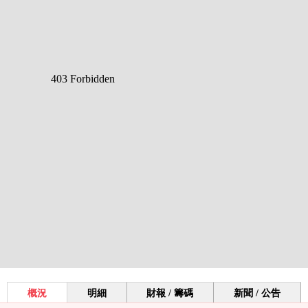
概況
明細
財報 / 籌碼
新聞 / 公告