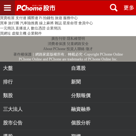
登入
註冊
PChome首頁
線上購物
24h購物
書店
露天拍賣
比比昂代購
新聞
/
氣象
股市
個人新聞台
廣告刊登
加入聯播網
全球購物
買賣租屋
支付連
國際連
Pi 拍錢包
旅遊
服務中心
買車
旅行團
汽車險推薦
線上麻將
雜誌
星座命理
會員中心
一元簡訊
直播達人
數位憑證
企業簡訊
買網址
虛擬主機
企業郵件
廣告刊登
隱私權聲明
消費者保護
兒童網路安全
About PChome
投資人聯絡
徵才
著作權保護
｜網路家庭版權所有、轉載必究
‧Copyright PChome Online
PChome Online and PChome are trademarks of PChome Online Inc.
大盤
自選股
排行
新聞
類股
分類報價
三大法人
融資融券
股市公告
個股分析