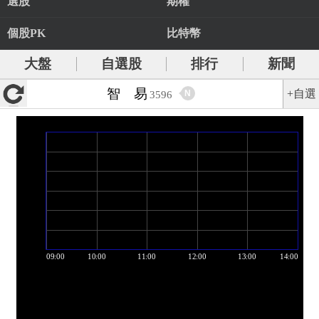
選股
期權
個股PK
比特幣
大盤
自選股
排行
新聞
智 易
+自選
N
3596