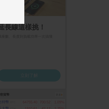
密貨幣
更多
比特幣
64755.40
700.52
1.09%
BTC
以太幣
1910.61
42.12
2.25%
ETH