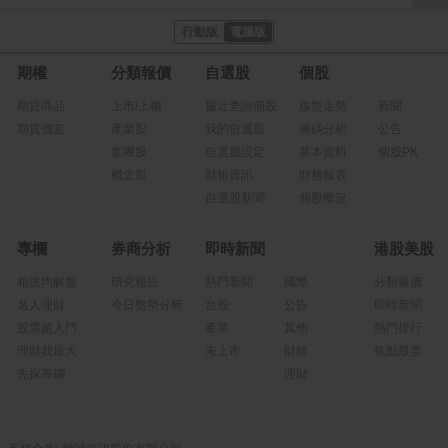
行動版
電腦版
期權
分類報價
自選股
個股
期貨商品
上市/上櫃
最近查詢個股
線型走勢
新聞
期貨價差
產業股
我的自選股
籌碼分析
公告
集團股
自選股設定
基本資料
個股PK
概念股
財報資訊
財務報表
自選股新聞
個股概況
專欄
券商分析
即時新聞
港股美股
箱波均解盤
研究報告
熱門新聞
國際
分類報價
名人理財
今日盤勢分析
台股
公告
即時新聞
股票超入門
產業
其他
熱門排行
理財我最大
未上市
財經
焦點股票
先探專欄
理財