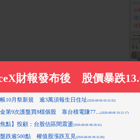
‧
台
‧
傳
‧
道