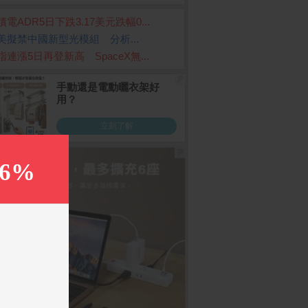
積電ADR5日下跌3.17美元跌幅0...
美擬禁中國新型光模組 分析...
指連漲5日再登新高 SpaceX無...