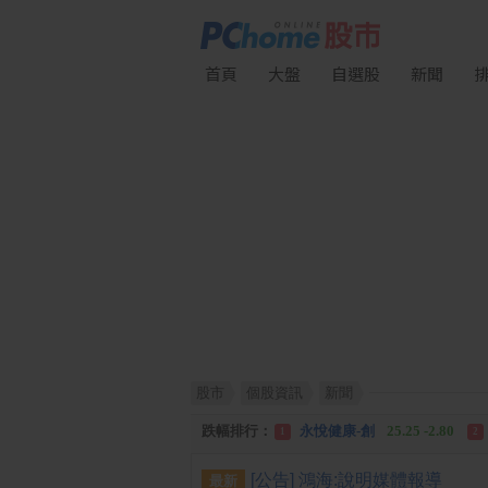
首頁
大盤
自選股
新聞
股市
個股資訊
新聞
漲幅排行：
統 新
187.00 +17.00
1
2
跌幅排行：
永悅健康-創
25.25 -2.80
1
2
漲停排行：
統 新
187.00 +17.00
1
2
[公告] 鴻海:說明媒體報導
最新