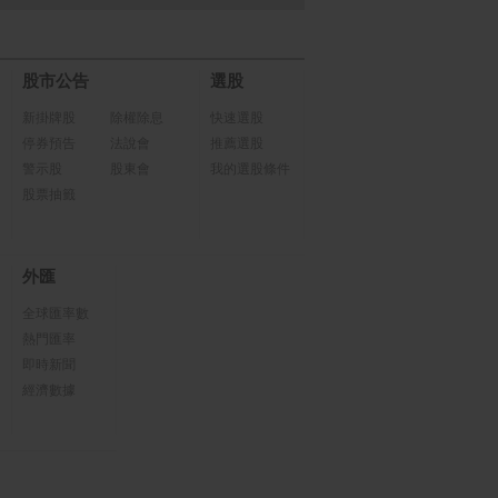
股市公告
選股
新掛牌股
除權除息
快速選股
停券預告
法說會
推薦選股
警示股
股東會
我的選股條件
股票抽籤
外匯
全球匯率數
熱門匯率
即時新聞
經濟數據