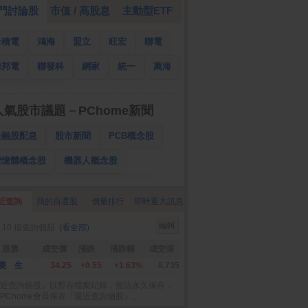
門討論股
市值 / 高股息
主動型ETF
台積電
鴻海
盟立
旺宏
聯電
華邦電
聯發科
網家
統一
萬海
南亞
國泰金
人氣股市議題－PChome新聞
金融股配息
股市新聞
PCB概念股
記憶體概念股
機器人概念股
低軌衛星概念股
CPO、BBU概念股
近查詢
我的自選股
價量排行
即時重大訊息
025金融股配息
AI眼鏡概念股
編輯
 10 檔查詢個股
(看全部)
降息概念股
儲能概念股
甲骨文概念股
股票
成交價
漲跌
漲跌幅
成交張
股東會紀念品
菱 生
34.25
+0.55
+1.63%
8,735
近查詢個股』以暫存檔案紀錄，無法永久保存，
PChome會員保存『最近查詢個股』。