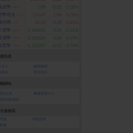
瑞波幣
1.05
-0.02
-2.16%
XRP
特幣現金
214.87
1.66
0.78%
BCH
萊特幣
45.03
0.20
0.45%
LTC
卡達幣
0.188331
0.00
-2.31%
ADA
波場幣
0.326324
0.00
-0.19%
TRX
恆星幣
0.162397
-0.01
-3.70%
XLM
資訊息
大法人
‧
融資融券
資進出
‧
投信進出
關網站
灣證交所
‧
櫃臺買賣中心
開資訊觀測站
市服務區
問題
‧
功能說明
客服