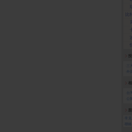
比
投
‧
三
‧
外
相
‧
台
‧
公
股
‧
常見
‧
聯絡