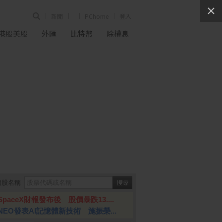
新聞
PChome
登入
港股美股
外匯
比特幣
除權息
個股名稱
SpaceX財報發布後 股價暴跌13....
NEO發表AI記憶體新技術 施振榮...