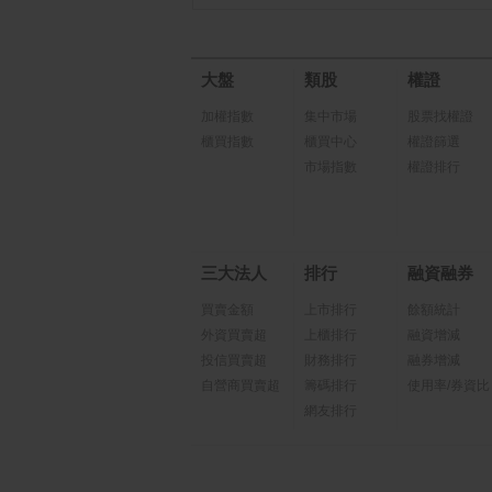
大盤
類股
權證
加權指數
集中市場
股票找權證
櫃買指數
櫃買中心
權證篩選
市場指數
權證排行
三大法人
排行
融資融券
買賣金額
上市排行
餘額統計
外資買賣超
上櫃排行
融資增減
投信買賣超
財務排行
融券增減
自營商買賣超
籌碼排行
使用率/券資比
網友排行