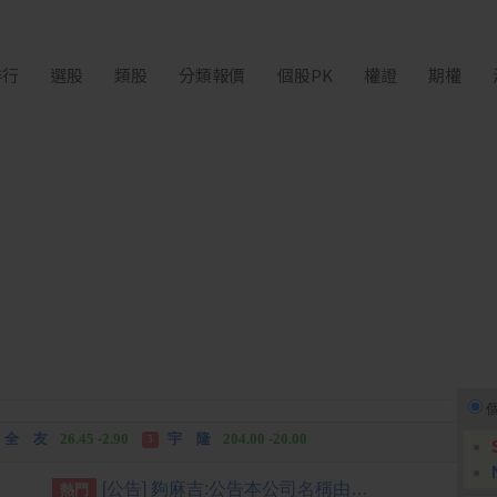
排行
選股
類股
分類報價
個股PK
權證
期權
富世達
1,760.00 +160.00
吉祥全
31.95 +2.90
3
全 友
26.45 -2.90
宇 隆
204.00 -20.00
3
富世達
1,760.00 +160.00
吉祥全
31.95 +2.90
3
[公告] 夠麻吉:公告本公司名稱由「夠麻吉股份有限公司」更名為「納維康生技股份有限公司」，公告期間：115年6月29日至115年9月28日
熱門