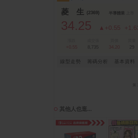
跌停排行：
永悅健康-創
25.25 -2.80
1
2
菱 生
(2369)
半導體業
上市
34.25
▲+0.55
+1.
漲跌
成交張
買價
買量
+0.55
8,735
34.20
29
線型走勢
籌碼分析
基本資料
第 
其他人也逛...