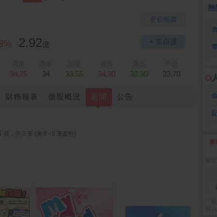
全 友
26.45 -2.90
熱
更新報價
2.92
+ 加自選
63%
億
賣價
賣量
開盤
最高
最低
昨收
34.25
34
33.55
34.30
32.30
33.70
財務報表
個股概況
新聞
公告
1 頁，共 0 筆 (第 0 - 0 筆資料)
最
2
最近
『最
登入