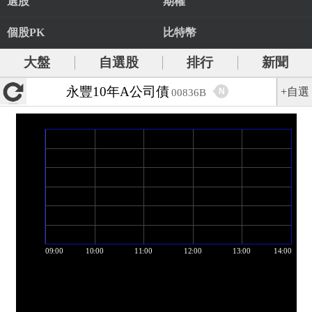
選股
期權
個股PK
比特幣
大盤
自選股
排行
新聞
永豐10年A公司債
+自選
N
00836B