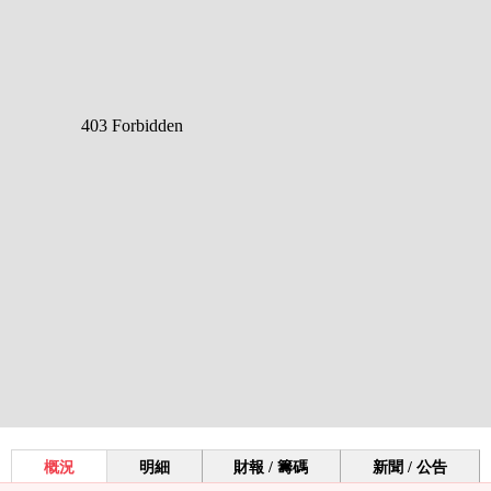
概況
明細
財報 / 籌碼
新聞 / 公告