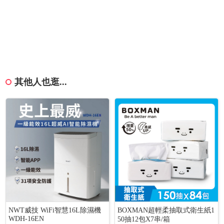
其他人也逛...
NWT威技 WiFi智慧16L除濕機
BOXMAN超輕柔抽取式衛生紙1
WDH-16EN
50抽12包X7串/箱