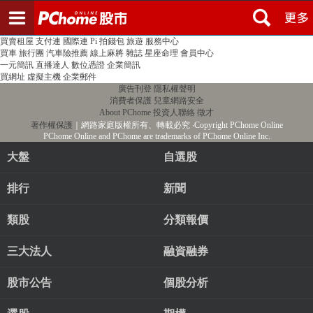
登入
註冊
PChome首頁
線上購物
24h購物
書店
露天拍賣
比比昂代購
新聞
/
氣象
股市
個人新聞台
廣告刊登
加入聯播網
全球購物
買賣租屋
支付連
國際連
Pi 拍錢包
旅遊
服務中心
買車
旅行團
汽車險推薦
線上麻將
雜誌
星座命理
會員中心
一元簡訊
直播達人
數位憑證
企業簡訊
買網址
虛擬主機
企業郵件
廣告刊登
隱私權聲明
消費者保護
兒童網路安全
About PChome
投資人聯絡
徵才
著作權保護
｜網路家庭版權所有、轉載必究
‧Copyright PChome Online
PChome Online and PChome are trademarks of PChome Online Inc.
大盤
自選股
排行
新聞
類股
分類報價
三大法人
融資融券
股市公告
個股分析