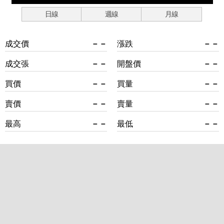
日線
週線
月線
成交價
－－
漲跌
－－
成交張
－－
開盤價
－－
買價
－－
買量
－－
賣價
－－
賣量
－－
最高
－－
最低
－－