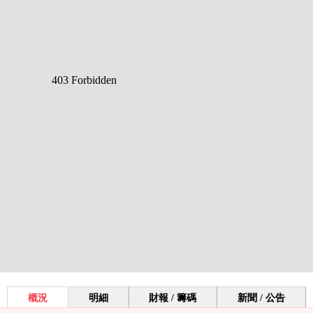
概況
明細
財報 / 籌碼
新聞 / 公告