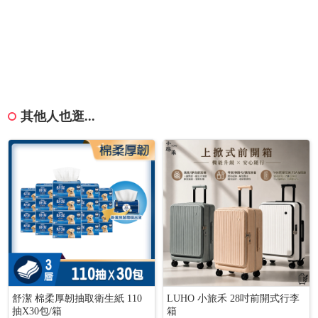
其他人也逛...
舒潔 棉柔厚韌抽取衛生紙 110
LUHO 小旅禾 28吋前開式行李
抽X30包/箱
箱