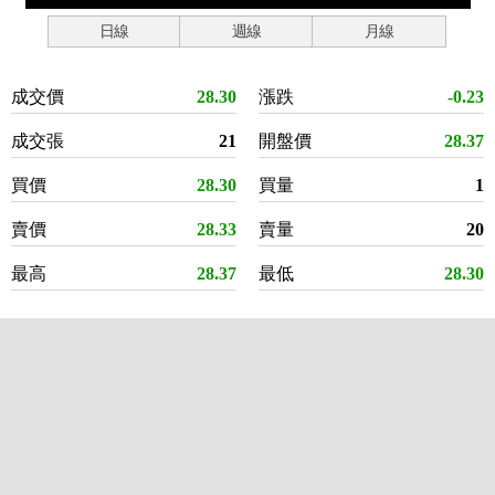
日線
週線
月線
成交價
28.30
漲跌
-0.23
成交張
21
開盤價
28.37
買價
28.30
買量
1
賣價
28.33
賣量
20
最高
28.37
最低
28.30