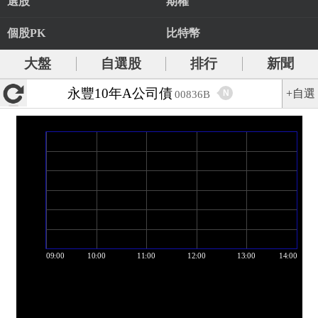
選股
期權
個股PK
比特幣
大盤
自選股
排行
新聞
永豐10年A公司債
+自選
N
00836B