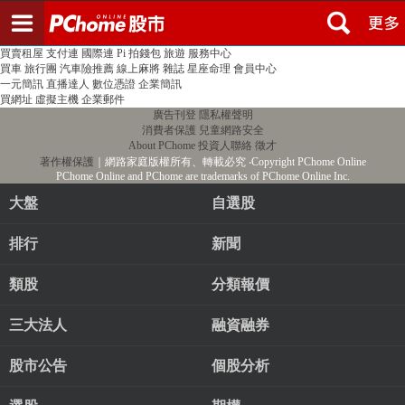
登入
註冊
PChome首頁
線上購物
24h購物
書店
露天拍賣
比比昂代購
新聞
/
氣象
股市
個人新聞台
廣告刊登
加入聯播網
全球購物
買賣租屋
支付連
國際連
Pi 拍錢包
旅遊
服務中心
買車
旅行團
汽車險推薦
線上麻將
雜誌
星座命理
會員中心
一元簡訊
直播達人
數位憑證
企業簡訊
買網址
虛擬主機
企業郵件
廣告刊登
隱私權聲明
消費者保護
兒童網路安全
About PChome
投資人聯絡
徵才
著作權保護
｜網路家庭版權所有、轉載必究
‧Copyright PChome Online
PChome Online and PChome are trademarks of PChome Online Inc.
大盤
自選股
排行
新聞
類股
分類報價
三大法人
融資融券
股市公告
個股分析