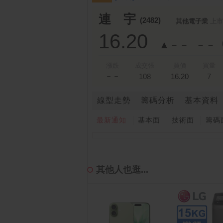
跌停排行：
凌 航
168.00 -18.50
雙
1
2
連 宇
(2482)
其他電子業
上市
16.20
▲－－
－－
漲跌
成交張
買價
買量
－－
108
16.20
7
線型走勢
籌碼分析
基本資料
最新通知
基本面
技術面
籌碼
其他人也逛...