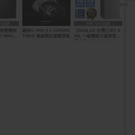
斤智慧變頻
羅技G PRO X 2 SUPERS
【SANLUX 台灣三洋】4
PCh
IBN15
TRIKE 無線類比遊戲滑鼠
30L 一級變頻大蔬果室雙
元
門冰箱 (SR-V430B)