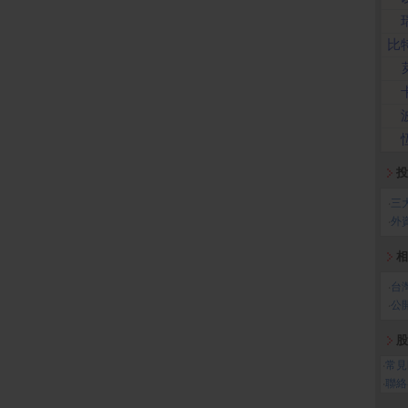
比
投
‧
三
‧
外
相
‧
台
‧
公
股
‧
常見
‧
聯絡