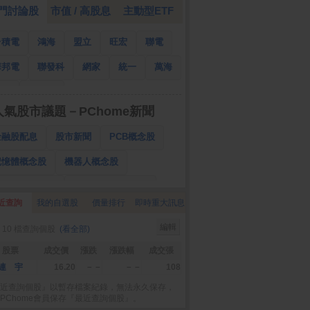
門討論股
市值 / 高股息
主動型ETF
台積電
鴻海
盟立
旺宏
聯電
華邦電
聯發科
網家
統一
萬海
南亞
國泰金
人氣股市議題－PChome新聞
金融股配息
股市新聞
PCB概念股
記憶體概念股
機器人概念股
低軌衛星概念股
CPO、BBU概念股
近查詢
我的自選股
價量排行
即時重大訊息
025金融股配息
AI眼鏡概念股
編輯
 10 檔查詢個股
(看全部)
降息概念股
儲能概念股
甲骨文概念股
股票
成交價
漲跌
漲跌幅
成交張
股東會紀念品
連 宇
16.20
－－
－－
108
近查詢個股』以暫存檔案紀錄，無法永久保存，
PChome會員保存『最近查詢個股』。