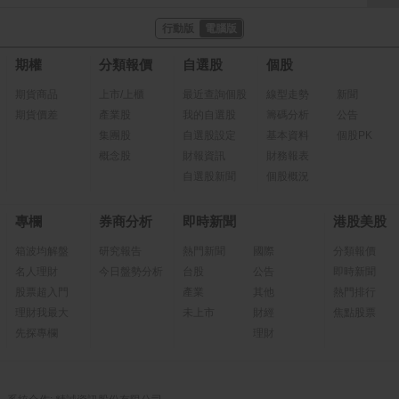
行動版
電腦版
期權
分類報價
自選股
個股
期貨商品
上市/上櫃
最近查詢個股
線型走勢
新聞
期貨價差
產業股
我的自選股
籌碼分析
公告
集團股
自選股設定
基本資料
個股PK
概念股
財報資訊
財務報表
自選股新聞
個股概況
專欄
券商分析
即時新聞
港股美股
箱波均解盤
研究報告
熱門新聞
國際
分類報價
名人理財
今日盤勢分析
台股
公告
即時新聞
股票超入門
產業
其他
熱門排行
理財我最大
未上市
財經
焦點股票
先探專欄
理財