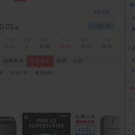
 鍵
236.50 -26.00
勤 誠
1,115.00 -120.00
3
熱
更新報價
0.01
+ 加自選
億
賣價
賣量
開盤
最高
最低
昨收
16.30
1
16.20
16.45
16.10
16.20
財務報表
個股概況
新聞
公告
面
市場公告
產業比較
最
2
最近
『最
登入