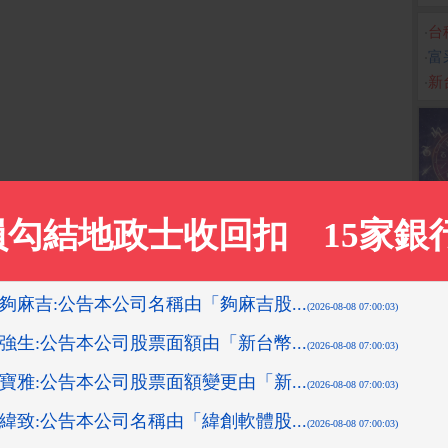
‧
台
‧
富
‧
新