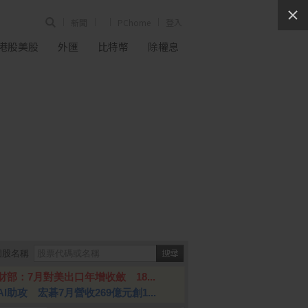
新聞
PChome
登入
港股美股
外匯
比特幣
除權息
個股名稱
財部：7月對美出口年增收斂 18...
AI助攻 宏碁7月營收269億元創1...