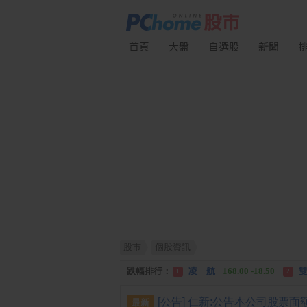
首頁
大盤
自選股
新聞
股市
個股資訊
漲幅排行：
川 湖
11,110.00 +1,010.00
1
跌幅排行：
凌 航
168.00 -18.50
雙
1
2
漲停排行：
中化生
35.75 +3.25
川
1
2
最新