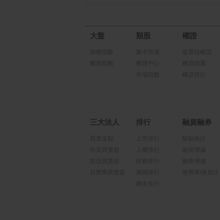
大盤
類股
權證
加權指數
集中市場
股票找權證
櫃買指數
櫃買中心
權證篩選
市場指數
權證排行
三大法人
排行
融資融券
買賣金額
上市排行
餘額統計
外資買賣超
上櫃排行
融資增減
投信買賣超
財務排行
融券增減
自營商買賣超
籌碼排行
使用率/券資比
網友排行