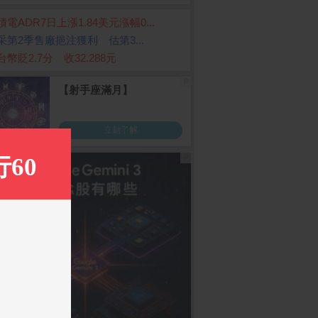
積電ADR7日上漲1.84美元漲幅0...
采第2季售廠挹注獲利 估第3...
台幣貶2.7分 收32.288元