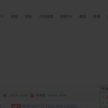
排行
選股
類股
分類報價
個股PK
權證
期權
中化生
35.75 +3.25
柏 騰
28.15 +2.55
2
3
 鍵
236.50 -26.00
禾伸堂
535.00 -58.00
3
 湖
11,110.00 +1,010.00
柏 騰
28.15 +2.55
3
[公告] 仁新:公告本公司股票面額由「新台幣10元」變更為「新台幣1元」，公告期間：115年8月5日至115年11月4日。
聯電ADR7日下跌0.48美元跌幅2.50%折台股120.89元
熱門