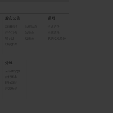
股市公告
選股
新掛牌股
除權除息
快速選股
停券預告
法說會
推薦選股
警示股
股東會
我的選股條件
股票抽籤
外匯
全球匯率數
熱門匯率
即時新聞
經濟數據