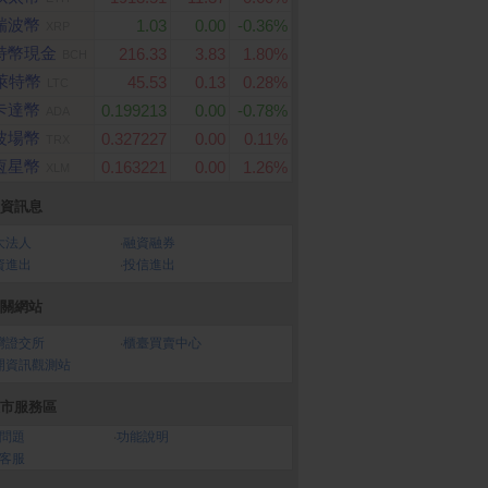
瑞波幣
1.03
0.00
-0.36%
XRP
特幣現金
216.33
3.83
1.80%
BCH
萊特幣
45.53
0.13
0.28%
LTC
卡達幣
0.199213
0.00
-0.78%
ADA
波場幣
0.327227
0.00
0.11%
TRX
恆星幣
0.163221
0.00
1.26%
XLM
資訊息
大法人
‧
融資融券
資進出
‧
投信進出
關網站
灣證交所
‧
櫃臺買賣中心
開資訊觀測站
市服務區
問題
‧
功能說明
客服