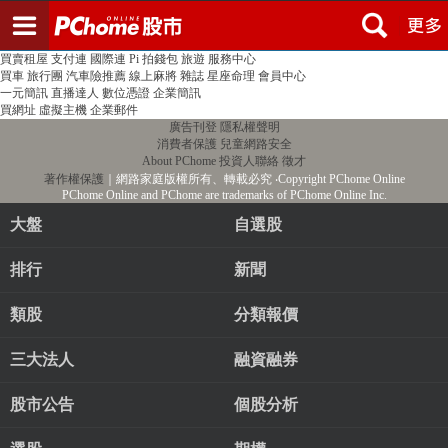
登入
註冊
PChome首頁
線上購物
24h購物
書店
露天拍賣
比比昂代購
新聞
/
氣象
股市
個人新聞台
廣告刊登
加入聯播網
全球購物
買賣租屋
支付連
國際連
Pi 拍錢包
旅遊
服務中心
買車
旅行團
汽車險推薦
線上麻將
雜誌
星座命理
會員中心
一元簡訊
直播達人
數位憑證
企業簡訊
買網址
虛擬主機
企業郵件
廣告刊登
隱私權聲明
消費者保護
兒童網路安全
About PChome
投資人聯絡
徵才
著作權保護
｜網路家庭版權所有、轉載必究
‧Copyright PChome Online
PChome Online and PChome are trademarks of PChome Online Inc.
大盤
自選股
排行
新聞
類股
分類報價
三大法人
融資融券
股市公告
個股分析