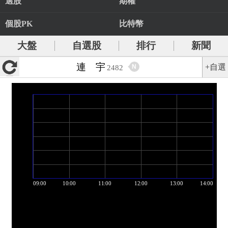
選股
期權
個股PK
比特幣
大盤
自選股
排行
新聞
連 宇
+自選
N
2482