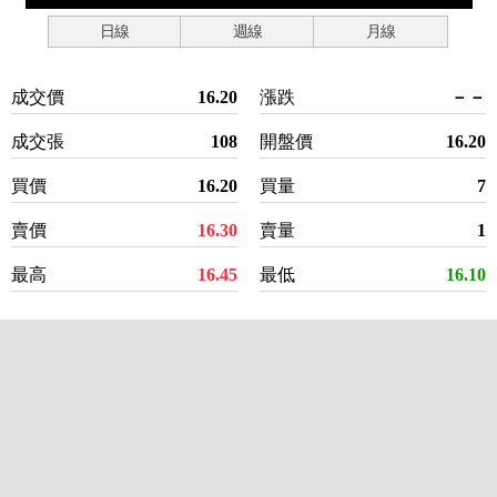
日線
週線
月線
成交價
16.20
漲跌
－－
成交張
108
開盤價
16.20
買價
16.20
買量
7
賣價
16.30
賣量
1
最高
16.45
最低
16.10