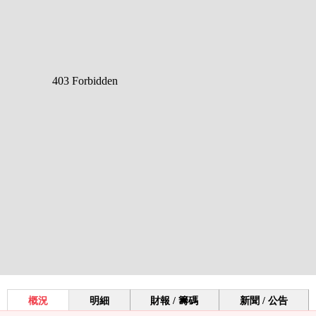
概況
明細
財報 / 籌碼
新聞 / 公告