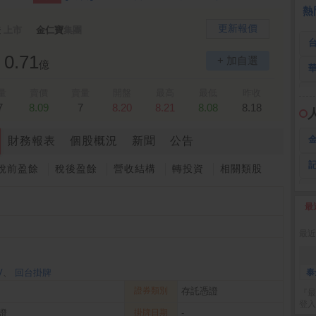
 鍵
236.50 -26.00
勤 誠
1,115.00 -120.00
3
熱
更新報價
證
上市
金仁寶
集團
0.71
+ 加自選
億
量
賣價
賣量
開盤
最高
最低
昨收
7
8.09
7
8.20
8.21
8.08
8.18
財務報表
個股概況
新聞
公告
稅前盈餘
稅後盈餘
營收結構
轉投資
相關類股
最
2
最近
V
、
回台掛牌
泰
證券類別
存託憑證
『最
登入
證
掛牌日期
-