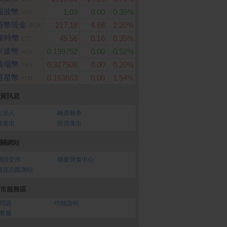
瑞波幣
1.03
0.00
-0.36%
XRP
特幣現金
217.18
4.68
2.20%
BCH
萊特幣
45.56
0.16
0.35%
LTC
卡達幣
0.199752
0.00
-0.52%
ADA
波場幣
0.327508
0.00
0.20%
TRX
恆星幣
0.163663
0.00
1.54%
XLM
資訊息
大法人
‧
融資融券
資進出
‧
投信進出
關網站
灣證交所
‧
櫃臺買賣中心
開資訊觀測站
市服務區
問題
‧
功能說明
客服