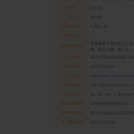
董事長
許介立
發言人
周怡君
資本額(仟元)
9,383,140
普通股股本
-
電腦週邊及通訊產品之加
經營業務內容
機、藍芽耳機、機上盒。
公司地址
新北市深坑區北深路三段1
公司電話
(02)7705-8001
公司網址
http://www.calcomp.co.th
英文全稱
Cal- Comp Electronics (T
英文地址
No.147, Sec 3, Beishen 
股票過戶機構
亞東證券股份有限公司
過戶機構地址
新北市板橋區新站路16號
過戶機構電話
(02)7753-1699