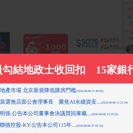
‧
大
‧
日
‧
【
14吋 AI筆電
PChome 購物儲值3,000
萬家福/樂家康5075元好
ASU
/32G/512
元
禮即享券(餘額型)
Ultr
W11/SFG14