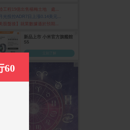
陸工程19億出售楊梅土地 處...
月光投控ADR7日上漲0.14美元...
美股盤後】就業數據遜於預期...
S 華碩 Zenfone 12
Apple iPhone 17 Pro (2
Samsung Galaxy Z 
56G)
d8 Ultra (12G/512G)
a 12G+256G