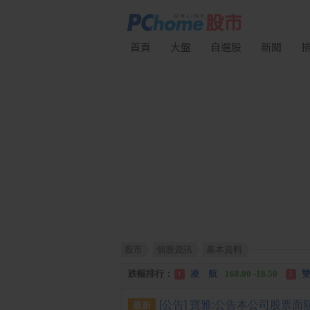
首頁
大盤
自選股
新聞
股市
個股資訊
基本資料
漲幅排行：
川 湖
11,110.00 +1,010.00
1
跌幅排行：
凌 航
168.00 -18.50
雙
1
2
漲停排行：
中化生
35.75 +3.25
川
1
2
最新