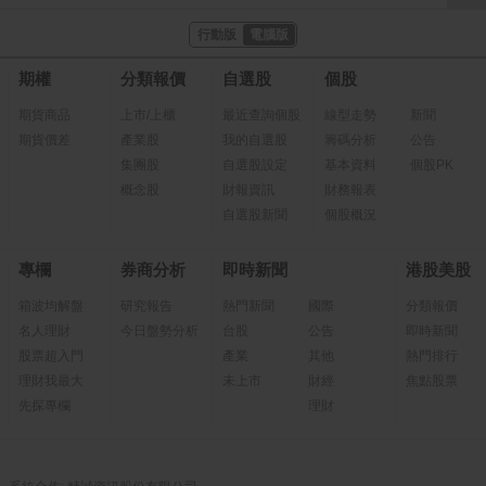
行動版
電腦版
期權
分類報價
自選股
個股
期貨商品
上市/上櫃
最近查詢個股
線型走勢
新聞
期貨價差
產業股
我的自選股
籌碼分析
公告
集團股
自選股設定
基本資料
個股PK
概念股
財報資訊
財務報表
自選股新聞
個股概況
專欄
券商分析
即時新聞
港股美股
箱波均解盤
研究報告
熱門新聞
國際
分類報價
名人理財
今日盤勢分析
台股
公告
即時新聞
股票超入門
產業
其他
熱門排行
理財我最大
未上市
財經
焦點股票
先探專欄
理財