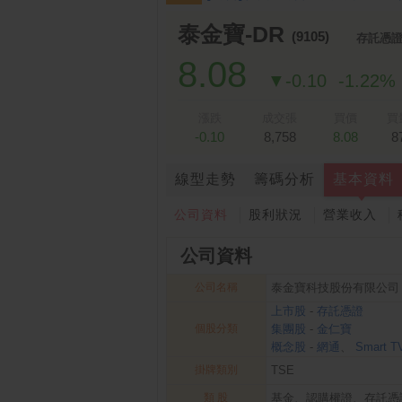
跌停排行：
凌 航
168.00 -18.50
雙
1
2
泰金寶-DR
(9105)
存託憑
8.08
▼-0.10
-1.22%
漲跌
成交張
買價
買
-0.10
8,758
8.08
8
線型走勢
籌碼分析
基本資料
公司資料
股利狀況
營業收入
公司資料
公司名稱
泰金寶科技股份有限公司
上市股
-
存託憑證
個股分類
集團股
-
金仁寶
概念股
-
網通
、
Smart T
掛牌類別
TSE
類 股
基金、認購權證、存託憑