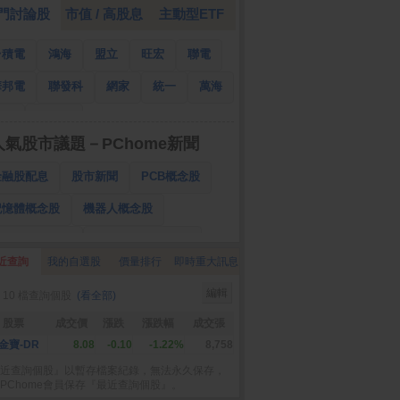
門討論股
市值 / 高股息
主動型ETF
台積電
鴻海
盟立
旺宏
聯電
華邦電
聯發科
網家
統一
萬海
南亞
國泰金
人氣股市議題－PChome新聞
金融股配息
股市新聞
PCB概念股
記憶體概念股
機器人概念股
低軌衛星概念股
CPO、BBU概念股
近查詢
我的自選股
價量排行
即時重大訊息
025金融股配息
AI眼鏡概念股
編輯
 10 檔查詢個股
(看全部)
降息概念股
儲能概念股
甲骨文概念股
股票
成交價
漲跌
漲跌幅
成交張
股東會紀念品
金寶-DR
8.08
-0.10
-1.22%
8,758
近查詢個股』以暫存檔案紀錄，無法永久保存，
PChome會員保存『最近查詢個股』。