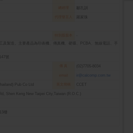
總經理
鄒孔訓
代理發言人
羅家珠
特別股股本
-
工及製造。主要產品為印表機、傳真機、硬碟、PCBA、無線電話、手
47號
傳 真
(02)7705-8034
ir@calcomp.com.tw
email
hailand) Pub Co Ltd
英文簡稱
CCET
Rd, Shen Keng New Taipei City,Taiwan (R.O.C.)
13樓