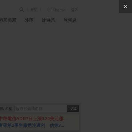
新聞
PChome
登入
港股美股
外匯
比特幣
除權息
個股名稱
中華電信ADR7日上漲0.24美元漲...
富采第2季售廠挹注獲利 估第3...