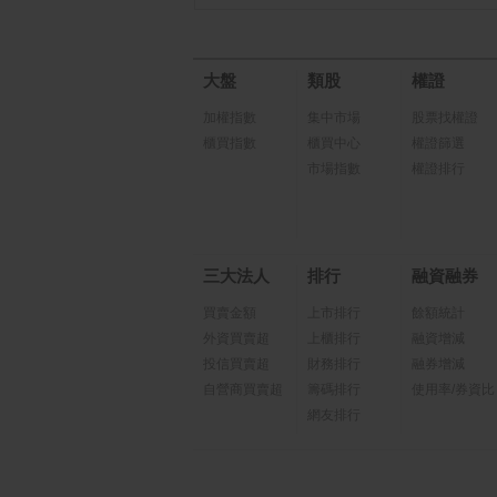
大盤
類股
權證
加權指數
集中市場
股票找權證
櫃買指數
櫃買中心
權證篩選
市場指數
權證排行
三大法人
排行
融資融券
買賣金額
上市排行
餘額統計
外資買賣超
上櫃排行
融資增減
投信買賣超
財務排行
融券增減
自營商買賣超
籌碼排行
使用率/券資比
網友排行