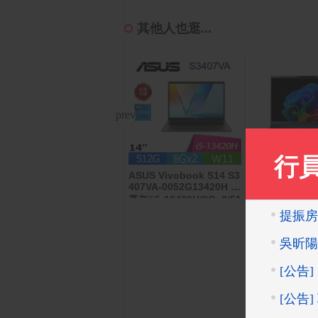
其他人也逛...
ASUS Vivobook S14 S3
Samsung Galaxy S25+
ACER Swift 
407VA-0052G13420H 夜
(12G/256G)
藍(Ultra5-228V
幕灰(i5-13420H/8Gx2/51
G/Intel ARC/
2G/W11/WUXGA/14)
-75-50CQ)