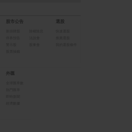
股市公告
選股
新掛牌股
除權除息
快速選股
停券預告
法說會
推薦選股
警示股
股東會
我的選股條件
股票抽籤
外匯
全球匯率數
熱門匯率
即時新聞
經濟數據