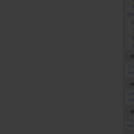
比
投
‧
三
‧
外
相
‧
台
‧
公
股
‧
常見
‧
聯絡