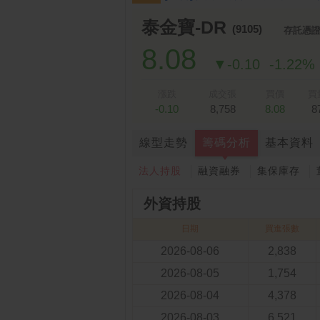
跌停排行：
凌 航
168.00 -18.50
雙
1
2
泰金寶-DR
(9105)
存託憑
8.08
▼-0.10
-1.22%
漲跌
成交張
買價
買
-0.10
8,758
8.08
8
線型走勢
籌碼分析
基本資料
法人持股
融資融券
集保庫存
外資持股
日期
買進張數
2026-08-06
2,838
2026-08-05
1,754
2026-08-04
4,378
2026-08-03
6,521