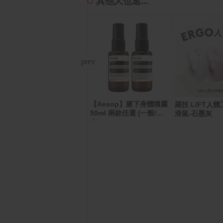
其他人也逛...
【Aesop】腋下身體噴霧
麥當勞薯條(中)即享券
羅技 LIFT人
50ml 兩款任選 (一般/草
滑鼠-石墨灰
本)