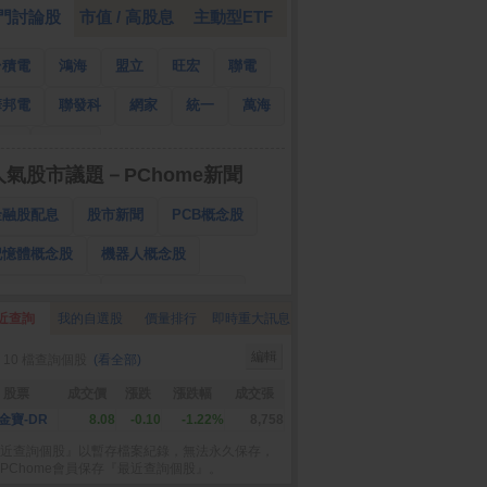
門討論股
市值 / 高股息
主動型ETF
台積電
鴻海
盟立
旺宏
聯電
華邦電
聯發科
網家
統一
萬海
南亞
國泰金
人氣股市議題－PChome新聞
金融股配息
股市新聞
PCB概念股
記憶體概念股
機器人概念股
低軌衛星概念股
CPO、BBU概念股
近查詢
我的自選股
價量排行
即時重大訊息
025金融股配息
AI眼鏡概念股
編輯
 10 檔查詢個股
(看全部)
降息概念股
儲能概念股
甲骨文概念股
股票
成交價
漲跌
漲跌幅
成交張
股東會紀念品
金寶-DR
8.08
-0.10
-1.22%
8,758
近查詢個股』以暫存檔案紀錄，無法永久保存，
PChome會員保存『最近查詢個股』。