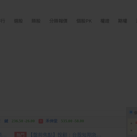
排行
選股
類股
分類報價
個股PK
權證
期權
中化生
35.75 +3.25
柏 騰
28.15 +2.55
2
3
 鍵
236.50 -26.00
禾伸堂
535.00 -58.00
3
 湖
11,110.00 +1,010.00
柏 騰
28.15 +2.55
3
[公告] 寶雅:公告本公司股票面額變更由「新台幣10元」變更為「新台幣1元」公告期間：115年7月2日至115年10月1日
【盤前焦點】投顧：台股短期急漲留意季線攻防
熱門