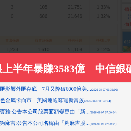
3
105
21,751
1.33%
‧
聯電
0
686
21,646
1.32%
‧
【
‧
台
賣出張數
買賣超張數
持有張數
持股比率
1,233
1,610
51,108
3.12%
7,182
-5,426
50,276
3.06%
2,074
2,313
56,726
3.46%
2,885
3,744
54,718
3.34%
6,359
302
50,869
3.10%
大法人買進張數
投信
自營商