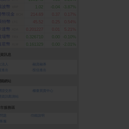
瑞波幣
1.02
-0.04
-3.87%
XRP
特幣現金
214.69
0.37
0.17%
BCH
萊特幣
45.52
0.25
0.54%
LTC
卡達幣
0.201227
0.01
5.21%
ADA
波場幣
0.326710
0.00
-0.10%
TRX
恆星幣
0.161329
0.00
-2.01%
XLM
資訊息
睛品】貳台錢 黃金金
舒潔 蓬柔舒膚抽取衛生紙
PChome 購物儲值3,0
大法人
‧
融資融券
計價黃金
(100抽x16包x4串/箱)
元
資進出
‧
投信進出
關網站
灣證交所
‧
櫃臺買賣中心
開資訊觀測站
市服務區
問題
‧
功能說明
客服