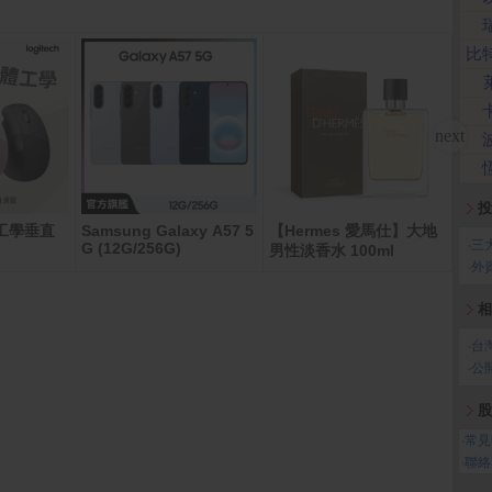
比
投
體工學垂直
Samsung Galaxy A57 5
【Hermes 愛馬仕】大地
【點
‧
三
G (12G/256G)
男性淡香水 100ml
條_
‧
外
相
‧
台
‧
公
股
‧
常見
‧
聯絡