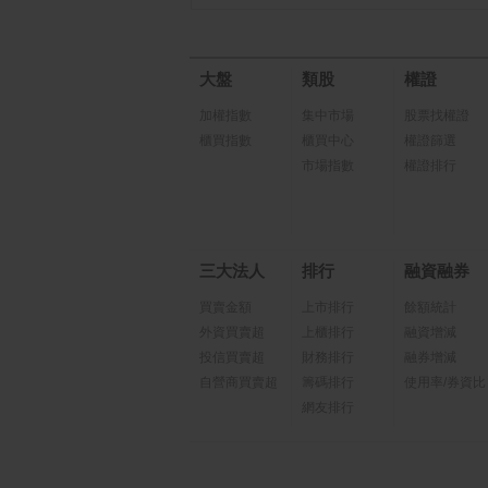
大盤
類股
權證
加權指數
集中市場
股票找權證
櫃買指數
櫃買中心
權證篩選
市場指數
權證排行
三大法人
排行
融資融券
買賣金額
上市排行
餘額統計
外資買賣超
上櫃排行
融資增減
投信買賣超
財務排行
融券增減
自營商買賣超
籌碼排行
使用率/券資比
網友排行