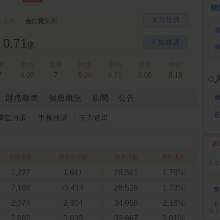
 鍵
236.50 -26.00
勤 誠
1,115.00 -120.00
3
熱
更新報價
證
上市
金仁寶
集團
0.71
+ 加自選
億
量
賣價
賣量
開盤
最高
最低
昨收
7
8.09
7
8.20
8.21
8.08
8.18
財務報表
個股概況
新聞
公告
董監持股
申報轉讓
主力進出
最
2
賣出張數
買賣超張數
持有張數
持股比率
最近
1,227
1,611
29,361
1.79%
7,168
-5,414
28,528
1.73%
泰
2,074
2,304
34,966
2.13%
『最
登入
2,882
3,639
32,967
2.01%