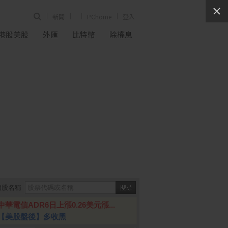
新聞
PChome
登入
港股美股
外匯
比特幣
除權息
個股名稱
中華電信ADR6日上漲0.26美元漲...
【美股盤後】多收黑