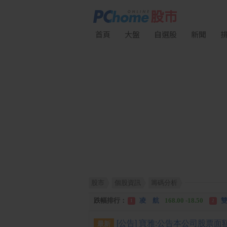
首頁
大盤
自選股
新聞
股市
個股資訊
籌碼分析
漲幅排行：
川 湖
11,110.00 +1,010.00
1
跌幅排行：
凌 航
168.00 -18.50
雙
1
2
漲停排行：
中化生
35.75 +3.25
川
1
2
最新