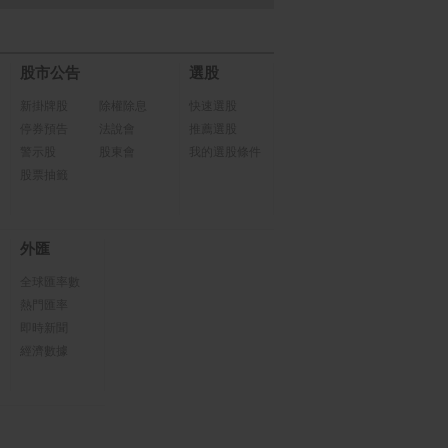
股市公告
選股
新掛牌股
除權除息
快速選股
停券預告
法說會
推薦選股
警示股
股東會
我的選股條件
股票抽籤
外匯
全球匯率數
熱門匯率
即時新聞
經濟數據