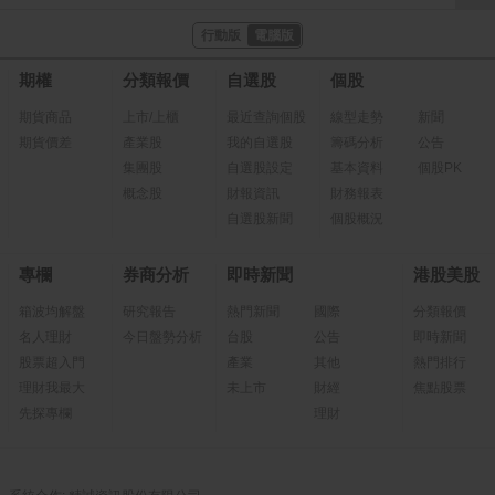
行動版
電腦版
期權
分類報價
自選股
個股
期貨商品
上市/上櫃
最近查詢個股
線型走勢
新聞
期貨價差
產業股
我的自選股
籌碼分析
公告
集團股
自選股設定
基本資料
個股PK
概念股
財報資訊
財務報表
自選股新聞
個股概況
專欄
券商分析
即時新聞
港股美股
箱波均解盤
研究報告
熱門新聞
國際
分類報價
名人理財
今日盤勢分析
台股
公告
即時新聞
股票超入門
產業
其他
熱門排行
理財我最大
未上市
財經
焦點股票
先探專欄
理財