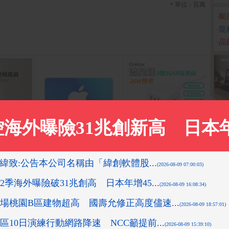
＊單位：百萬
‧
颱
‧
龍
‧
晶
14吋日本D
App Store Card $ 6000
Glolux 流星錘3插3USB
【S
- 數位序號
電風扇 W
延長線1.5米(EC100-20W
28
3AB)
（SR