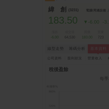
跌停排行：
凌 航
168.00 -18.50
雙
1
2
緯 創
(3231)
電腦/周邊設備
183.50
▼-6.00
-3
漲跌
成交張
買價
買量
-6.00
64,530
183.00
723
線型走勢
籌碼分析
基本資料
公司資料
股利狀況
營業收入
稅後盈餘
每季
年增率%
960%
720%