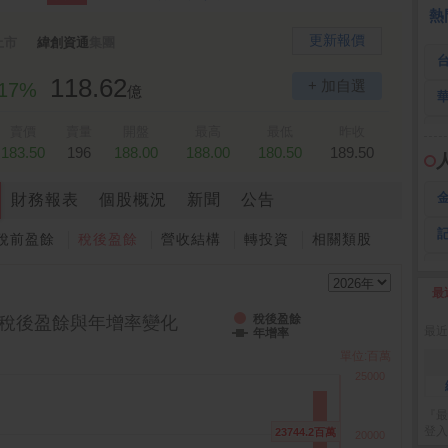
 鍵
236.50 -26.00
勤 誠
1,115.00 -120.00
3
熱
更新報價
上市
緯創資通
集團
118.62
+ 加自選
.17%
億
賣價
賣量
開盤
最高
最低
昨收
183.50
196
188.00
188.00
180.50
189.50
財務報表
個股概況
新聞
公告
稅前盈餘
稅後盈餘
營收結構
轉投資
相關類股
最
2
稅後盈餘
稅後盈餘與年增率變化
最近
年增率
單位:百萬
25000
『最
登入
23744.2百萬
23744.2百萬
20000