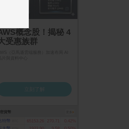
密貨幣
更多
比特幣
65153.26
270.71
0.42%
BTC
以太幣
1922.90
9.58
0.50%
ETH