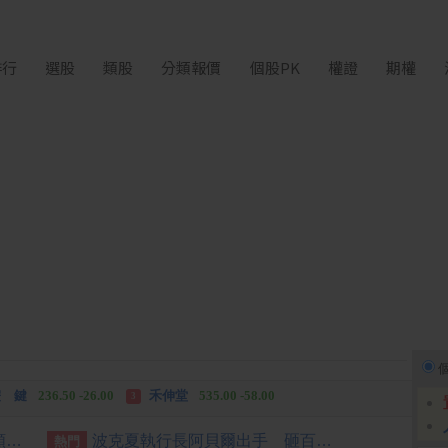
排行
選股
類股
分類報價
個股PK
權證
期權
中化生
35.75 +3.25
柏 騰
28.15 +2.55
2
3
 鍵
236.50 -26.00
禾伸堂
535.00 -58.00
3
 湖
11,110.00 +1,010.00
柏 騰
28.15 +2.55
3
[公告] 強生:公告本公司股票面額由「新台幣10元」變更為「新台幣5元」公告期間：115年7月22日至115年10月21日
波克夏執行長阿貝爾出手 砸百億美元投資Alphabet
熱門