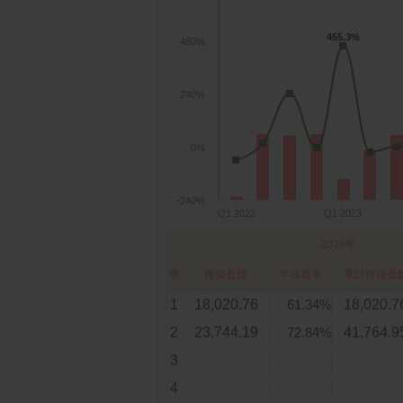
455.3%
455.3%
480%
240%
0%
-240%
Q1 2022
Q1 2023
2026年
季
稅後盈餘
年成長率
累計稅後盈
1
18,020.76
61.34%
18,020.7
2
23,744.19
72.84%
41,764.9
3
4