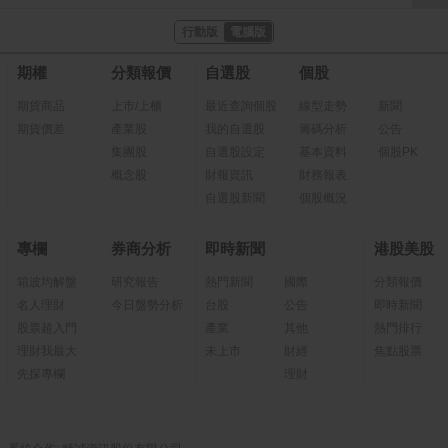
行動版
電腦版
期權
分類報價
自選股
個股
期貨商品
上市/上櫃
最近查詢個股
線型走勢
新聞
期貨價差
產業股
我的自選股
籌碼分析
公告
集團股
自選股設定
基本資料
個股PK
概念股
財報資訊
財務報表
自選股新聞
個股概況
專欄
券商分析
即時新聞
港股美股
箱波均解盤
研究報告
熱門新聞
國際
分類報價
名人理財
今日盤勢分析
台股
公告
即時新聞
股票超入門
產業
其他
熱門排行
理財我最大
未上市
財經
焦點股票
先探專欄
理財