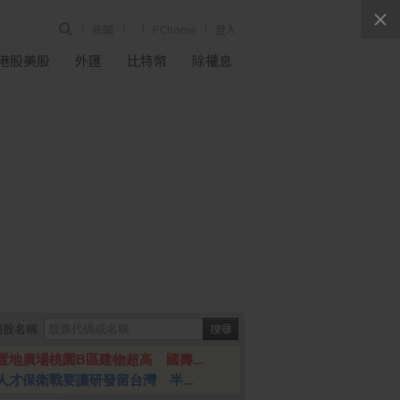
新聞
PChome
登入
港股美股
外匯
比特幣
除權息
個股名稱
置地廣場桃園B區建物超高 國壽...
人才保衛戰要讓研發留台灣 半...