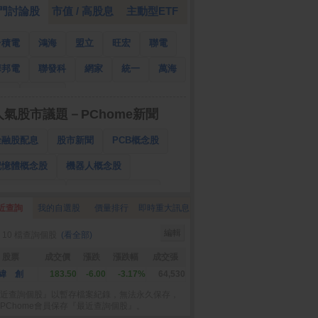
門討論股
市值 / 高股息
主動型ETF
台積電
鴻海
盟立
旺宏
聯電
華邦電
聯發科
網家
統一
萬海
南亞
國泰金
人氣股市議題－PChome新聞
金融股配息
股市新聞
PCB概念股
記憶體概念股
機器人概念股
低軌衛星概念股
CPO、BBU概念股
近查詢
我的自選股
價量排行
即時重大訊息
025金融股配息
AI眼鏡概念股
編輯
 10 檔查詢個股
(看全部)
降息概念股
儲能概念股
甲骨文概念股
股票
成交價
漲跌
漲跌幅
成交張
股東會紀念品
緯 創
183.50
-6.00
-3.17%
64,530
近查詢個股』以暫存檔案紀錄，無法永久保存，
PChome會員保存『最近查詢個股』。