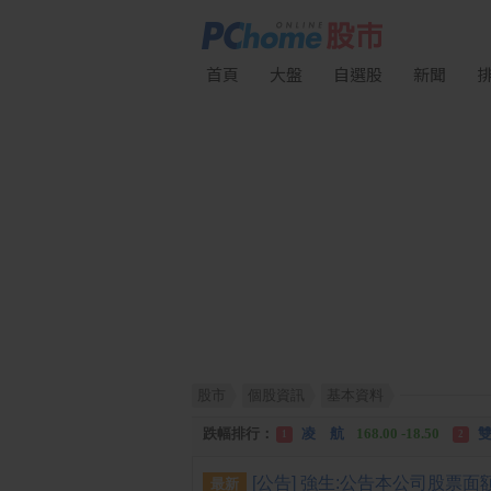
首頁
大盤
自選股
新聞
股市
個股資訊
基本資料
漲幅排行：
川 湖
11,110.00 +1,010.00
1
跌幅排行：
凌 航
168.00 -18.50
雙
1
2
漲停排行：
中化生
35.75 +3.25
川
1
2
最新