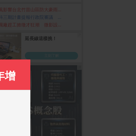
風影響台北竹苗山區防大豪雨...
科三期計畫提報行政院審議 ...
圓廠趕工掀徵才狂潮 微影設...
ANLUX 台灣三洋】1
PChome 購物儲值3,000
Samsung Galaxy S2
ltra (12G/256G)
L 一級能效雙門小冰箱
元
-C125B1）