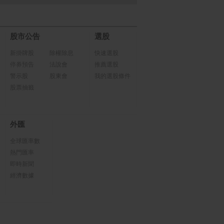
股市公告
選股
新掛牌股
除權除息
快速選股
停券預告
法說會
推薦選股
警示股
股東會
我的選股條件
股票抽籤
外匯
全球匯率數
熱門匯率
即時新聞
經濟數據