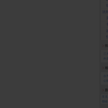
比
投
‧
三
‧
外
相
‧
台
‧
公
股
‧
常見
‧
聯絡