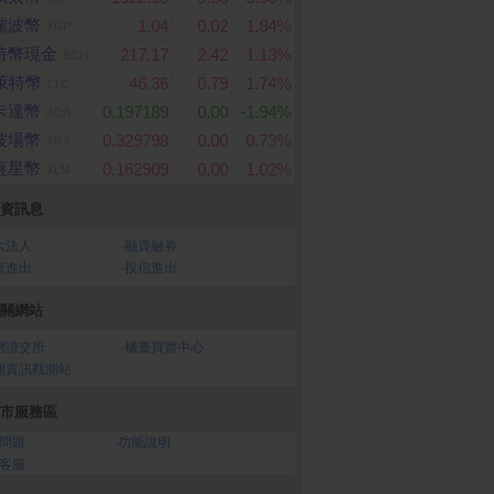
瑞波幣
1.04
0.02
1.84%
XRP
特幣現金
217.17
2.42
1.13%
BCH
萊特幣
46.36
0.79
1.74%
LTC
卡達幣
0.197189
0.00
-1.94%
ADA
波場幣
0.329798
0.00
0.73%
TRX
恆星幣
0.162909
0.00
1.02%
XLM
資訊息
大法人
‧
融資融券
資進出
‧
投信進出
關網站
灣證交所
‧
櫃臺買賣中心
開資訊觀測站
市服務區
問題
‧
功能說明
客服