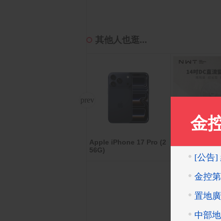
其他人也逛...
Apple iPhone 17 Pro (2
LG PuriCare 360°空氣清
【NWT 威技】
56G)
淨機 寵物功能加強版(單
C變頻馬達節能
層)AS651DSS0
PF-14P7