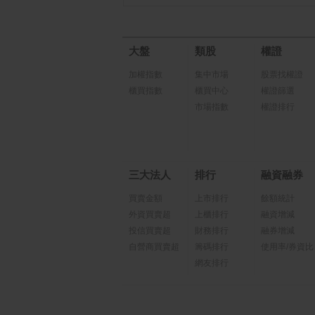
大盤
類股
權證
加權指數
集中市場
股票找權證
櫃買指數
櫃買中心
權證篩選
市場指數
權證排行
三大法人
排行
融資融券
買賣金額
上市排行
餘額統計
外資買賣超
上櫃排行
融資增減
投信買賣超
財務排行
融券增減
自營商買賣超
籌碼排行
使用率/券資比
網友排行