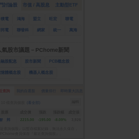
門討論股
市值 / 高股息
主動型ETF
台積電
鴻海
盟立
旺宏
聯電
華邦電
聯發科
網家
統一
萬海
南亞
國泰金
人氣股市議題－PChome新聞
金融股配息
股市新聞
PCB概念股
記憶體概念股
機器人概念股
低軌衛星概念股
CPO、BBU概念股
近查詢
我的自選股
價量排行
即時重大訊息
025金融股配息
AI眼鏡概念股
編輯
 10 檔查詢個股
(看全部)
降息概念股
儲能概念股
甲骨文概念股
股票
成交價
漲跌
漲跌幅
成交張
股東會紀念品
智 邦
2215.00
-195.00
-8.09%
3,926
近查詢個股』以暫存檔案紀錄，無法永久保存，
PChome會員保存『最近查詢個股』。