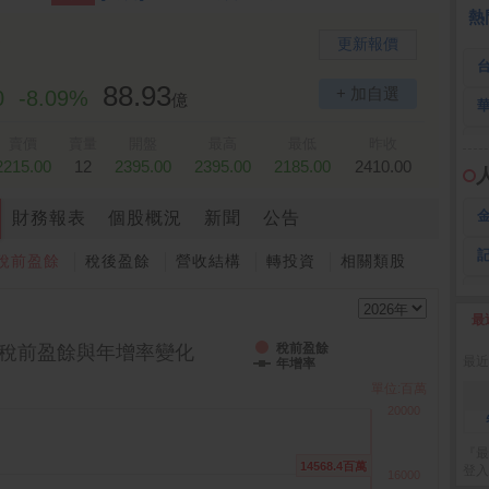
 鍵
236.50 -26.00
勤 誠
1,115.00 -120.00
3
熱
更新報價
88.93
+ 加自選
0
-8.09%
億
賣價
賣量
開盤
最高
最低
昨收
2215.00
12
2395.00
2395.00
2185.00
2410.00
財務報表
個股概況
新聞
公告
稅前盈餘
稅後盈餘
營收結構
轉投資
相關類股
最
2
稅前盈餘
稅前盈餘與年增率變化
最近
年增率
單位:百萬
20000
『最
14568.4百萬
14568.4百萬
登入
16000