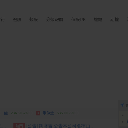
排行
選股
類股
分類報價
個股PK
權證
期權
中化生
35.75 +3.25
柏 騰
28.15 +2.55
2
3
 鍵
236.50 -26.00
禾伸堂
535.00 -58.00
3
 湖
11,110.00 +1,010.00
柏 騰
28.15 +2.55
3
[公告] 明係:公告本公司董事會決議買回庫藏股
[公告] 夠麻吉:公告本公司名稱由「夠麻吉股份有限公司」更名為「納維康生技股份有限公司」，公告期間：115年6月29日至115年9月28日
熱門