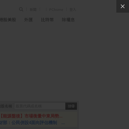
新聞
PChome
登入
港股美股
外匯
比特幣
除權息
個股名稱
【能源盤後】市場衡量中東局勢...
財部：公民併設4面向評估機制 ...