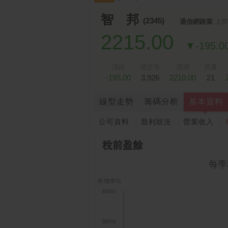
跌停排行：
凌 航
168.00 -18.50
雙
1
2
智 邦
(2345)
通信網路業
上市
2215.00
▼-195.0
漲跌
成交張
買價
買量
-195.00
3,926
2210.00
21
線型走勢
籌碼分析
基本資料
公司資料
股利狀況
營業收入
稅前盈餘
每季
年增率%
400%
300%