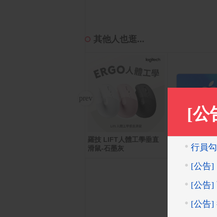
其他人也逛...
羅技 LIFT人體工學垂直
CyberPower 1500VA 在
App Store Car
- 數位序號
滑鼠-石墨灰
線互動式 正弦波不斷電系
統(CP1500PFCLCDa)