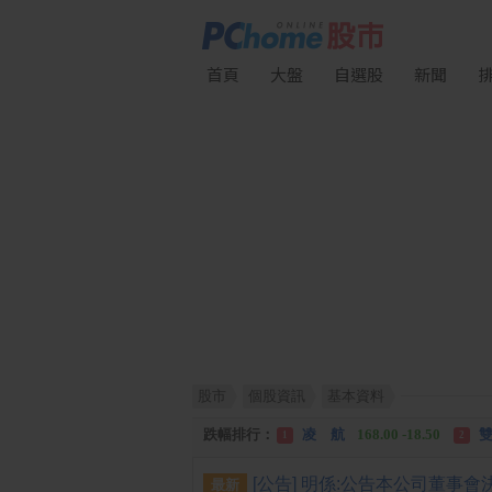
首頁
大盤
自選股
新聞
股市
個股資訊
基本資料
漲幅排行：
川 湖
11,110.00 +1,010.00
1
跌幅排行：
凌 航
168.00 -18.50
雙
1
2
漲停排行：
中化生
35.75 +3.25
川
1
2
最新