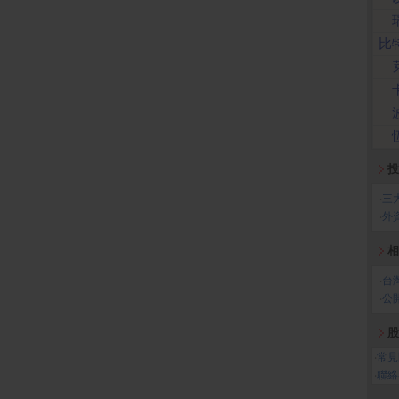
比
投
‧
三
‧
外
相
‧
台
‧
公
股
‧
常見
‧
聯絡