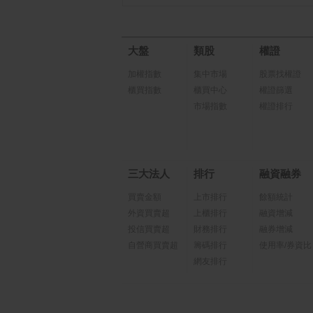
大盤
類股
權證
加權指數
集中市場
股票找權證
櫃買指數
櫃買中心
權證篩選
市場指數
權證排行
三大法人
排行
融資融券
買賣金額
上市排行
餘額統計
外資買賣超
上櫃排行
融資增減
投信買賣超
財務排行
融券增減
自營商買賣超
籌碼排行
使用率/券資比
網友排行