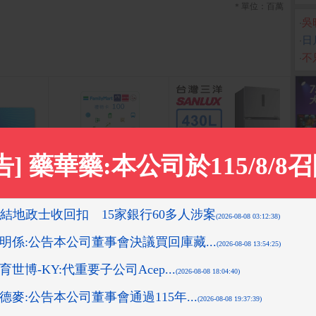
＊單位：百萬
‧
吳
‧
日
‧
不
d $ 6000
【享樂券】全家虛擬禮物
【SANLUX 台灣三洋】4
vivo
兩入
卡100元
30L 一級變頻大蔬果室雙
門冰箱 (SR-V430B)