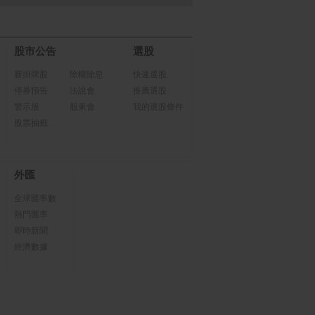
股市公告
選股
新掛牌股
除權除息
快速選股
停券預告
法說會
推薦選股
警示股
股東會
我的選股條件
股票抽籤
外匯
全球匯率數
熱門匯率
即時新聞
經濟數據