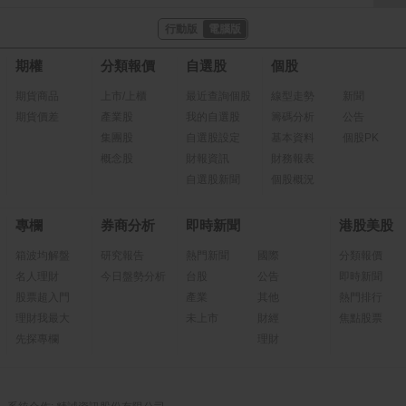
行動版
電腦版
期權
分類報價
自選股
個股
期貨商品
上市/上櫃
最近查詢個股
線型走勢
新聞
期貨價差
產業股
我的自選股
籌碼分析
公告
集團股
自選股設定
基本資料
個股PK
概念股
財報資訊
財務報表
自選股新聞
個股概況
專欄
券商分析
即時新聞
港股美股
箱波均解盤
研究報告
熱門新聞
國際
分類報價
名人理財
今日盤勢分析
台股
公告
即時新聞
股票超入門
產業
其他
熱門排行
理財我最大
未上市
財經
焦點股票
先探專欄
理財