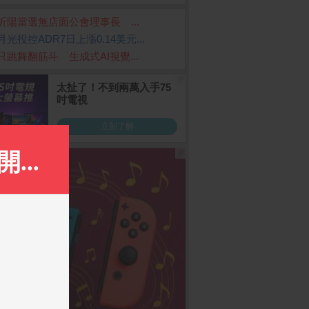
昕陽當選無店面公會理事長 ...
月光投控ADR7日上漲0.14美元...
只跳舞翻筋斗 生成式AI視覺...
 Y21 5G (6G/128G)
Glolux 流星錘3插3USB
【乖乖】萬事順利箱-
組
延長線1.5米(EC100-20W
椰子口味(52g*6包/箱)
3AB)