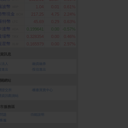
瑞波幣
1.04
0.01
0.61%
XRP
特幣現金
217.25
4.75
2.24%
BCH
萊特幣
45.69
0.29
0.63%
LTC
卡達幣
0.199641
0.00
-0.57%
ADA
波場幣
0.328354
0.00
0.46%
TRX
恆星幣
0.165979
0.00
2.97%
XLM
資訊息
大法人
‧
融資融券
資進出
‧
投信進出
關網站
灣證交所
‧
櫃臺買賣中心
開資訊觀測站
市服務區
問題
‧
功能說明
客服