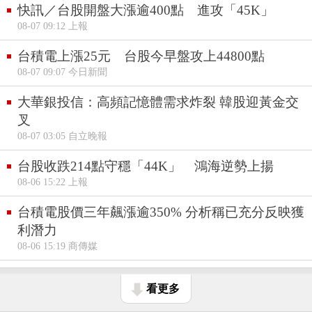
快訊／台股開盤大漲逾400點 進攻「45K」
08-07 09:12 上報
台積電上漲25元 台股今早盤攻上44800點
08-07 09:07 今日新聞
大華銀投信：高頻記憶體需求炸裂 韓股迎黃金交
叉
08-07 03:05 自立晚報
台股收跌214點守穩「44K」 鴻海逆勢上揚
08-06 15:22 上報
台積電股價三年飆漲逾350% 分析稱已充分反映獲
利潛力
08-06 15:19 商傳媒
看更多