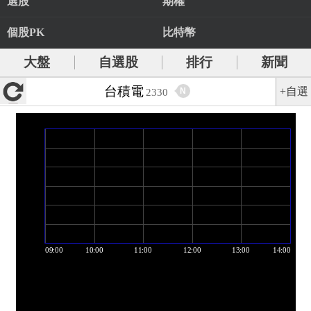
選股
期權
個股PK
比特幣
大盤
自選股
排行
新聞
台積電
+自選
N
2330