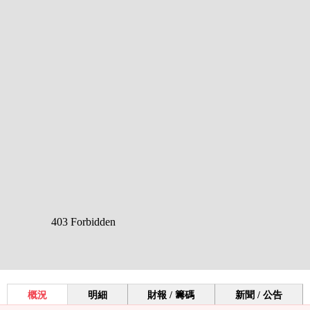
概況
明細
財報 / 籌碼
新聞 / 公告