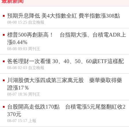
最新新聞
預期升息降低 美4大指數全紅 費半指數漲308點
08-08 15:25 自立晚報
標普500再創新高！ 台指期大漲、台積電ADR上
漲0.44%
08-08 09:03 周刊王
爸爸理財一次看懂 30、40、50、60歲ETF這樣配
08-08 02:03 自立晚報
川湖股價大漲四成第三家萬元股 藥華藥取得藥
證漲17％
08-07 18:36 周刊王
台股開高走低跌170點 台積電漲5元尾盤翻紅收2
370元
08-07 15:17 上報