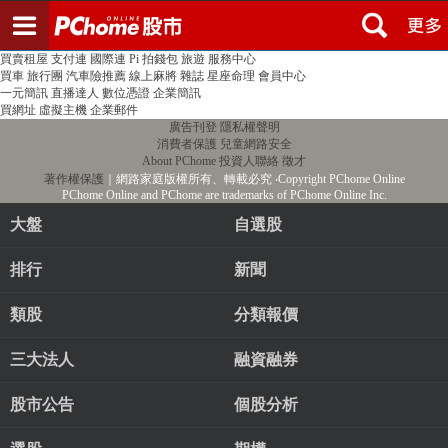
登入
註冊
PChome首頁
線上購物
24h購物
書店
露天拍賣
比比昂代購
新聞
/
氣象
股市
個人新聞台
廣告刊登
加入聯播網
全球購物
買賣租屋
支付連
國際連
Pi 拍錢包
旅遊
服務中心
買車
旅行團
汽車險推薦
線上麻將
雜誌
星座命理
會員中心
一元簡訊
直播達人
數位憑證
企業簡訊
買網址
虛擬主機
企業郵件
廣告刊登
隱私權聲明
消費者保護
兒童網路安全
About PChome
投資人聯絡
徵才
著作權保護
｜網路家庭版權所有、轉載必究
‧Copyright PChome Online
PChome Online and PChome are trademarks of PChome Online Inc.
大盤
自選股
排行
新聞
類股
分類報價
三大法人
融資融券
股市公告
個股分析