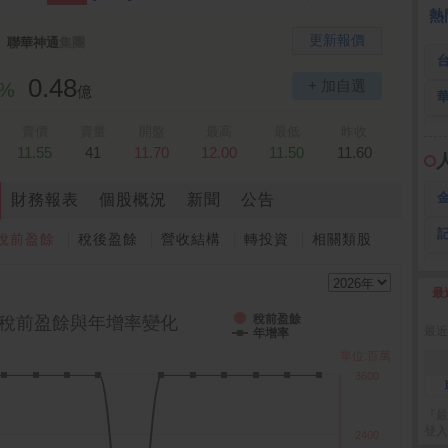
 鍵
236.50 -26.00
勤 誠
1,115.00 -120.00
3
熱
更新報價
聯華神通
集團
0.48
+ 加自選
6%
億
賣價
賣量
開盤
最高
最低
昨收
11.55
41
11.70
12.00
11.50
11.60
財務報表
個股概況
新聞
公告
稅前盈餘
稅後盈餘
營收結構
轉投資
相關類股
最
2
稅前盈餘
稅前盈餘與年增率變化
最近
年增率
單位:百萬
3600
『最
登入
2400