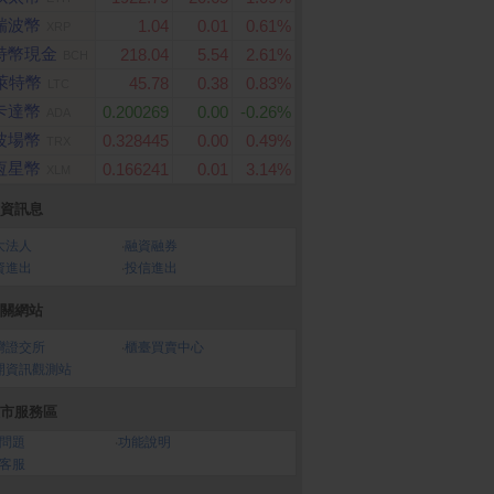
瑞波幣
1.04
0.01
0.61%
XRP
特幣現金
218.04
5.54
2.61%
BCH
萊特幣
45.78
0.38
0.83%
LTC
卡達幣
0.200269
0.00
-0.26%
ADA
波場幣
0.328445
0.00
0.49%
TRX
恆星幣
0.166241
0.01
3.14%
XLM
資訊息
大法人
‧
融資融券
資進出
‧
投信進出
關網站
灣證交所
‧
櫃臺買賣中心
開資訊觀測站
市服務區
問題
‧
功能說明
客服