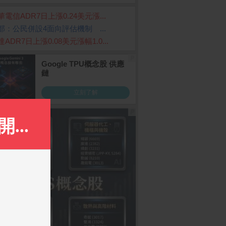
華電信ADR7日上漲0.24美元漲...
部：公民併設4面向評估機制 ...
ADR7日上漲0.08美元漲幅1.0...
雅純萃柔感抽取式衛
【享樂券】全家虛擬禮物
AirTag (2ND GENER
ON) 4 PACK
200抽x12包x5袋)
卡100元