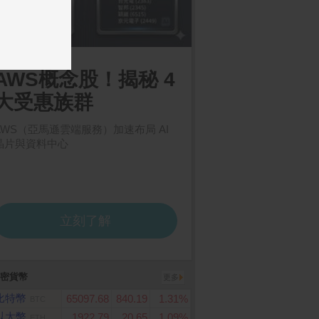
密貨幣
更多
比特幣
65097.68
840.19
1.31%
BTC
以太幣
1922.79
20.65
1.09%
ETH