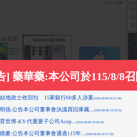
＊單位：百萬
‧
中
‧
財
‧
友達
Lite 16吋
Samsung Galaxy S26 U
App Store Card $ 1000
倍潔
ltra (12G/256G)
- 數位序號
色(Ultr
生紙(
B/512GB/
3P-57B8)