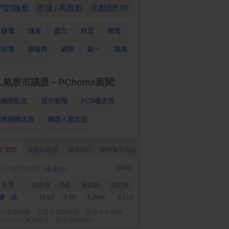
門討論股
市值 / 高股息
主動型ETF
台積電
鴻海
盟立
旺宏
聯電
華邦電
聯發科
網家
統一
萬海
南亞
國泰金
人氣股市議題－PChome新聞
金融股配息
股市新聞
PCB概念股
記憶體概念股
機器人概念股
低軌衛星概念股
CPO、BBU概念股
近查詢
我的自選股
價量排行
即時重大訊息
025金融股配息
AI眼鏡概念股
編輯
 10 檔查詢個股
(看全部)
降息概念股
儲能概念股
甲骨文概念股
股票
成交價
漲跌
漲跌幅
成交張
股東會紀念品
聯 成
11.50
-0.10
-0.86%
4,122
近查詢個股』以暫存檔案紀錄，無法永久保存，
PChome會員保存『最近查詢個股』。