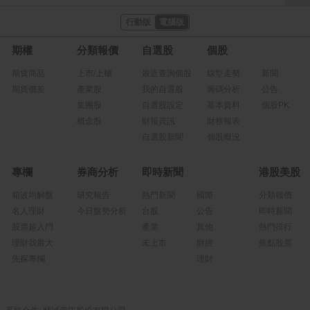
行動版
電腦版
期權
分類報價
自選股
個股
期貨商品
上市/上櫃
最近查詢個股
線型走勢
新聞
期貨價差
產業股
我的自選股
籌碼分析
公告
集團股
自選股設定
基本資料
個股PK
概念股
財報資訊
財務報表
自選股新聞
個股概況
專欄
券商分析
即時新聞
港股美股
箱波均解盤
研究報告
熱門新聞
國際
分類報價
名人理財
今日盤勢分析
台股
公告
即時新聞
股票超入門
產業
其他
熱門排行
理財我最大
未上市
財經
焦點股票
先探專欄
理財