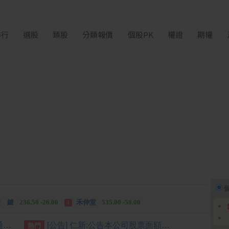
排行
選股
類股
分類報價
個股PK
權證
期權
中化生
35.75 +3.25
柏 騰
28.15 +2.55
2
3
 鍵
236.50 -26.00
禾伸堂
535.00 -58.00
3
 湖
11,110.00 +1,010.00
柏 騰
28.15 +2.55
3
[公告] 德麥:公告本公司董事會通過115年第二季合併財務報表
[公告] 仁新:公告本公司股票面額由「新台幣10元」變更為「新台幣1元」，公告期間：115年8月5日至115年11月4日。
熱門