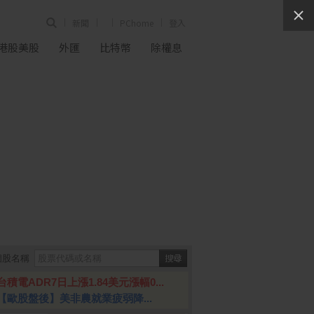
新聞
PChome
登入
港股美股
外匯
比特幣
除權息
個股名稱
台積電ADR7日上漲1.84美元漲幅0...
【歐股盤後】美非農就業疲弱降...