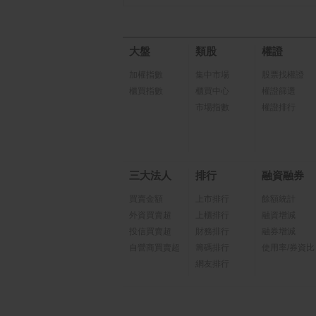
大盤
類股
權證
加權指數
集中市場
股票找權證
櫃買指數
櫃買中心
權證篩選
市場指數
權證排行
三大法人
排行
融資融券
買賣金額
上市排行
餘額統計
外資買賣超
上櫃排行
融資增減
投信買賣超
財務排行
融券增減
自營商買賣超
籌碼排行
使用率/券資比
網友排行