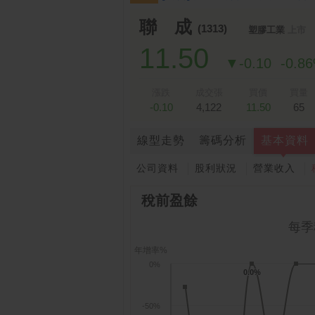
跌停排行：
凌 航
168.00 -18.50
雙
1
2
聯 成
(1313)
塑膠工業
上市
11.50
▼-0.10
-0.8
漲跌
成交張
買價
買量
-0.10
4,122
11.50
65
線型走勢
籌碼分析
基本資料
公司資料
股利狀況
營業收入
稅前盈餘
每季
年增率%
0%
0.0%
0.0%
-50%