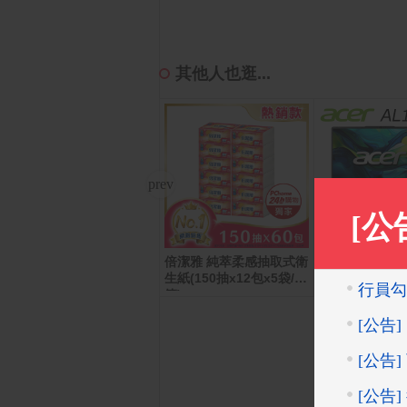
其他人也逛...
倍潔雅 純萃柔感抽取式衛
Roborock 石頭科技掃地
ACER Aspire 
生紙(150抽x12包x5袋/
機器人Saros 20
AI文書效能筆電銀
箱)
a 5 115U/16G
WIN11/AL16-5