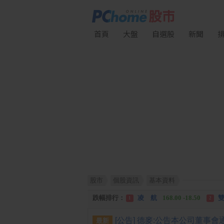
首頁
大盤
自選股
新聞
股市
個股資訊
基本資料
漲幅排行：
川 湖
11,110.00 +1,010.00
1
跌幅排行：
凌 航
168.00 -18.50
雙
1
2
漲停排行：
中化生
35.75 +3.25
川
1
2
最新