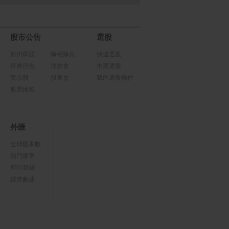
股市公告
選股
新掛牌股
除權除息
快速選股
停券預告
法說會
推薦選股
警示股
股東會
我的選股條件
股票抽籤
外匯
全球匯率數
熱門匯率
即時新聞
經濟數據