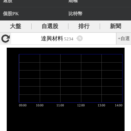
選股
期權
個股PK
比特幣
大盤
自選股
排行
新聞
達興材料
+自選
N
5234