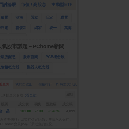
門討論股
市值 / 高股息
主動型ETF
台積電
鴻海
盟立
旺宏
聯電
華邦電
聯發科
網家
統一
萬海
南亞
國泰金
人氣股市議題－PChome新聞
金融股配息
股市新聞
PCB概念股
記憶體概念股
機器人概念股
低軌衛星概念股
CPO、BBU概念股
近查詢
我的自選股
價量排行
即時重大訊息
025金融股配息
AI眼鏡概念股
編輯
 10 檔查詢個股
(看全部)
降息概念股
儲能概念股
甲骨文概念股
股票
成交價
漲跌
漲跌幅
成交張
股東會紀念品
合 晶
101.00
-7.00
-6.48%
4,899
近查詢個股』以暫存檔案紀錄，無法永久保存，
PChome會員保存『最近查詢個股』。