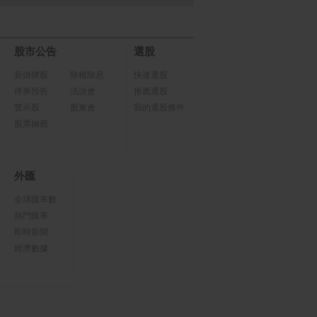
股市公告
選股
新掛牌股
除權除息
快速選股
停券預告
法說會
推薦選股
警示股
股東會
我的選股條件
股票抽籤
外匯
全球匯率數
熱門匯率
即時新聞
經濟數據