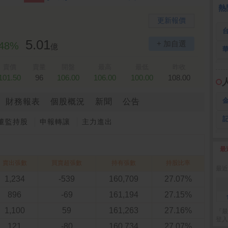
 鍵
236.50 -26.00
勤 誠
1,115.00 -120.00
3
熱
更新報價
5.01
+ 加自選
.48%
億
賣價
賣量
開盤
最高
最低
昨收
101.50
96
106.00
106.00
100.00
108.00
財務報表
個股概況
新聞
公告
董監持股
申報轉讓
主力進出
最
2
賣出張數
買賣超張數
持有張數
持股比率
最近
1,234
-539
160,709
27.07%
896
-69
161,194
27.15%
1,100
59
161,263
27.16%
『最
登入
121
-80
160,734
27.07%