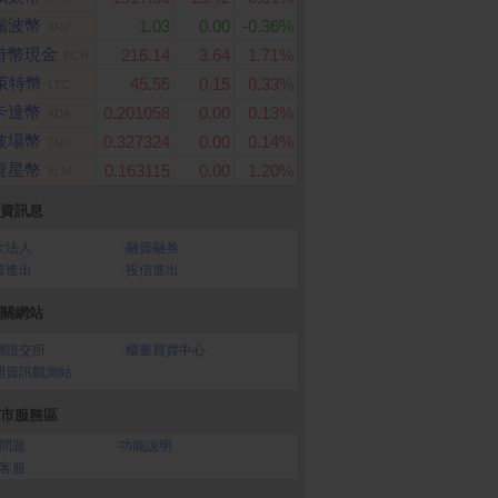
瑞波幣
1.03
0.00
-0.36%
XRP
特幣現金
216.14
3.64
1.71%
BCH
萊特幣
45.55
0.15
0.33%
LTC
卡達幣
0.201058
0.00
0.13%
ADA
波場幣
0.327324
0.00
0.14%
TRX
恆星幣
0.163115
0.00
1.20%
XLM
資訊息
PuriCare 360°空氣清
【Hermes 愛馬仕】大地
Roborock 石頭科技
大法人
‧
融資融券
 寵物功能加強版(單
男性淡香水 100ml
掃地機器人 Qrevo C
資進出
‧
投信進出
S651DSS0
關網站
灣證交所
‧
櫃臺買賣中心
開資訊觀測站
市服務區
問題
‧
功能說明
客服