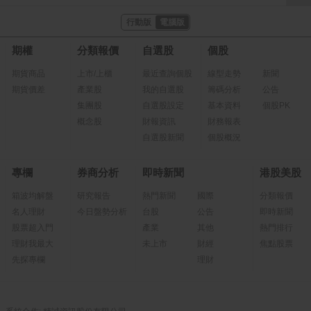
行動版
電腦版
期權
分類報價
自選股
個股
期貨商品
上市/上櫃
最近查詢個股
線型走勢
新聞
期貨價差
產業股
我的自選股
籌碼分析
公告
集團股
自選股設定
基本資料
個股PK
概念股
財報資訊
財務報表
自選股新聞
個股概況
專欄
券商分析
即時新聞
港股美股
箱波均解盤
研究報告
熱門新聞
國際
分類報價
名人理財
今日盤勢分析
台股
公告
即時新聞
股票超入門
產業
其他
熱門排行
理財我最大
未上市
財經
焦點股票
先探專欄
理財