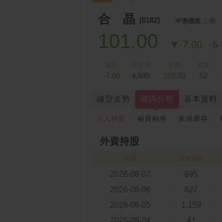
跌停排行：
凌 航
168.00 -18.50
雙
1
2
合 晶
(6182)
半導體業
上櫃
101.00
▼-7.00
-6
漲跌
成交張
買價
買量
-7.00
4,899
101.00
52
線型走勢
籌碼分析
基本資料
法人持股
融資融券
集保庫存
外資持股
日期
買進張數
2026-08-07
695
2026-08-06
827
2026-08-05
1,159
2026-08-04
41