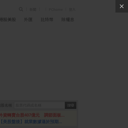
新聞
PChome
登入
港股美股
外匯
比特幣
除權息
個股名稱
外資轉賣台股407億元 調節面板...
【美股盤後】就業數據遜於預期...