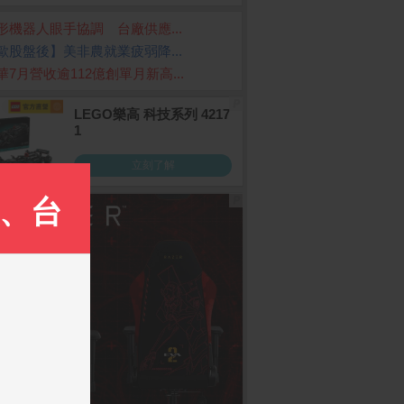
形機器人眼手協調 台廠供應...
歐股盤後】美非農就業疲弱降...
華7月營收逾112億創單月新高...