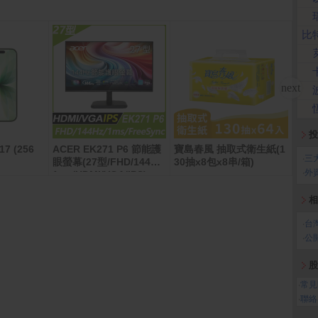
比
投
17 (256
ACER EK271 P6 節能護
寶島春風 抽取式衛生紙(1
LG 
‧
三
眼螢幕(27型/FHD/144Hz/
30抽x8包x8串/箱)
淨機
‧
外
1ms/HDMI/VGA/IPS)
層)A
相
‧
台
‧
公
股
‧
常見
‧
聯絡