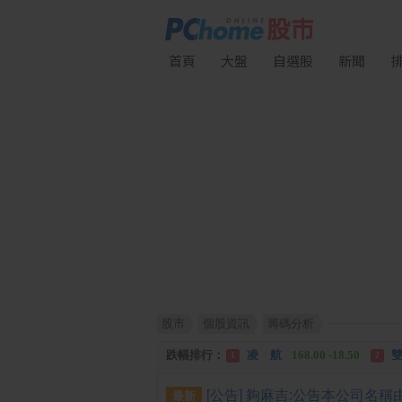
首頁
大盤
自選股
新聞
股市
個股資訊
籌碼分析
漲幅排行：
川 湖
11,110.00 +1,010.00
1
跌幅排行：
凌 航
168.00 -18.50
雙
1
2
漲停排行：
中化生
35.75 +3.25
川
1
2
最新