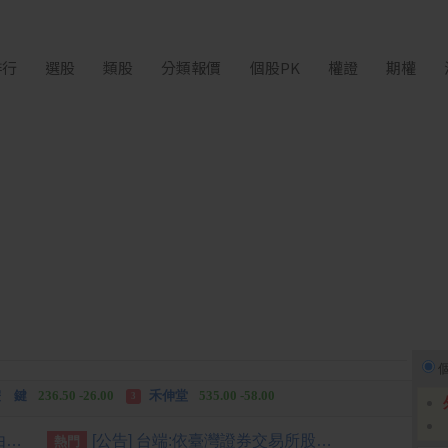
排行
選股
類股
分類報價
個股PK
權證
期權
中化生
35.75 +3.25
柏 騰
28.15 +2.55
2
3
 鍵
236.50 -26.00
禾伸堂
535.00 -58.00
3
 湖
11,110.00 +1,010.00
柏 騰
28.15 +2.55
3
[公告] 夠麻吉:公告本公司名稱由「夠麻吉股份有限公司」更名為「納維康生技股份有限公司」，公告期間：115年6月29日至115年9月28日
[公告] 台端:依臺灣證券交易所股份有限公司臺證上一字第1121801204號函辦理
熱門