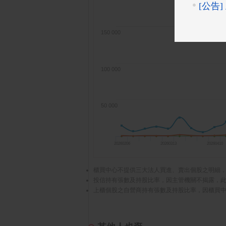
150 000
100 000
50 000
20260206
20260313
20260410
櫃買中心不提供三大法人買進、賣出個股之明細
投信持有張數及持股比率，因主管機關不揭露，
上櫃個股之自營商持有張數及持股比率，因櫃買