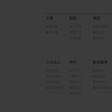
大盤
類股
權證
加權指數
集中市場
股票找權證
櫃買指數
櫃買中心
權證篩選
市場指數
權證排行
三大法人
排行
融資融券
買賣金額
上市排行
餘額統計
外資買賣超
上櫃排行
融資增減
投信買賣超
財務排行
融券增減
自營商買賣超
籌碼排行
使用率/券資比
網友排行