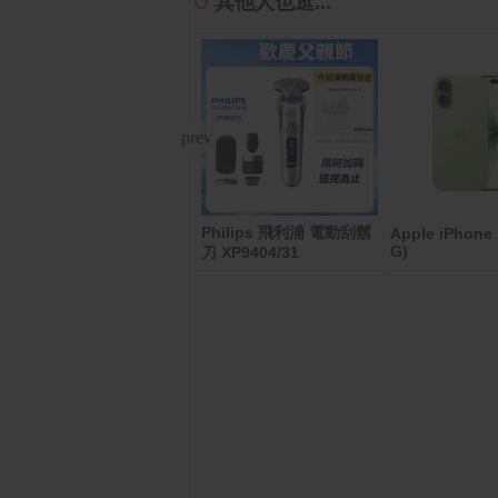
其他人也逛...
Philips 飛利浦 電動刮鬍
萬家福/樂家康5075元好
Apple iPhone 
G)
刀 XP9404/31
禮即享券(餘額型)