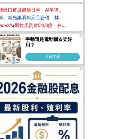
韓出口首度超越日本 AI半導...
新、新光銀明年元旦合併 林...
paceX特斯拉斥資逾5400億 在...