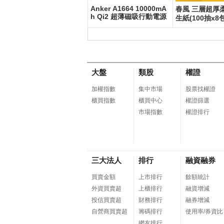
Anker A1664 10000mA
Samsung Galaxy A57 5
春風 三層超厚
h Qi2 超薄磁吸行動電源
G (12G/256G)
生紙(100抽x8包
大盤
類股
權證
加權指數
集中市場
股票找權證
櫃買指數
櫃買中心
權證篩選
市場指數
權證排行
三大法人
排行
融資融券
買賣金額
上市排行
餘額統計
外資買賣超
上櫃排行
融資增減
投信買賣超
財務排行
融券增減
自營商買賣超
籌碼排行
使用率/券資比
網友排行