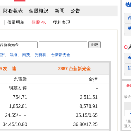
 鍵
236.50 -26.00
勤 誠
1,115.00 -120.00
3
熱
財務報表
個股概況
新聞
公告
圖
價量明細
個股PK
獲利表現
巨*
、
鴻海
、
南茂
、
光寶科
、
台新新光金
09 友 達
2887 台新新光金
光電業
金控
最
明基友達
-
2
754.71
2,511.51
最近
1,852.81
8,578.91
24.55/－－
35.15/0.65
『最
34.45/10.80
36.80/17.25
登入