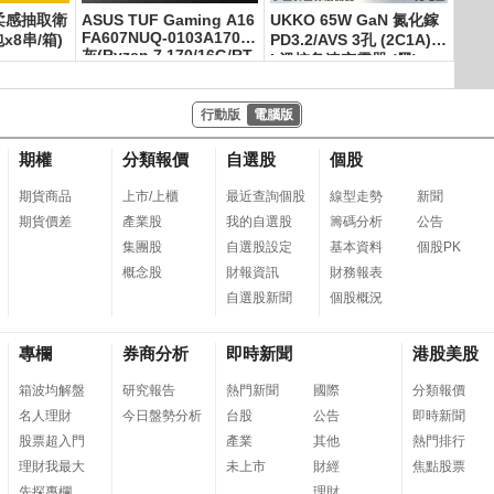
柔感抽取衛
ASUS TUF Gaming A16
UKKO 65W GaN 氮化鎵
PCh
FA607NUQ-0103A170H
x8串/箱)
PD3.2/AVS 3孔 (2C1A) A
0元
灰(Ryzen 7 170/16G/RT
I 溫控急速充電器 (黑)
X4050-6G/1TB/W11/FH
D+/144Hz/16)
行動版
電腦版
期權
分類報價
自選股
個股
期貨商品
上市/上櫃
最近查詢個股
線型走勢
新聞
期貨價差
產業股
我的自選股
籌碼分析
公告
集團股
自選股設定
基本資料
個股PK
概念股
財報資訊
財務報表
自選股新聞
個股概況
專欄
券商分析
即時新聞
港股美股
箱波均解盤
研究報告
熱門新聞
國際
分類報價
名人理財
今日盤勢分析
台股
公告
即時新聞
股票超入門
產業
其他
熱門排行
理財我最大
未上市
財經
焦點股票
先探專欄
理財