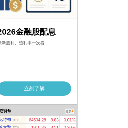
密貨幣
更多
比特幣
64604.28
8.83
0.01%
BTC
以太幣
1910.35
3.91
0.20%
ETH