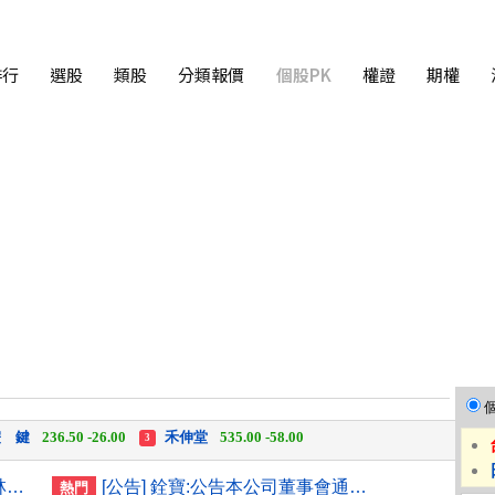
排行
選股
類股
分類報價
個股PK
權證
期權
中化生
35.75 +3.25
柏 騰
28.15 +2.55
2
3
 鍵
236.50 -26.00
禾伸堂
535.00 -58.00
3
 湖
11,110.00 +1,010.00
柏 騰
28.15 +2.55
3
台新、新光銀明年元旦合併 林維俊：業務發展更均衡
[公告] 銓寶:公告本公司董事會通過民國115年第二季合併財務報告
熱門