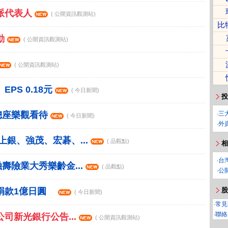
改派代表人
( 公開資訊觀測站)
比
動
( 公開資訊觀測站)
( 公開資訊觀測站)
PS 0.18元
( 今日新聞)
投
‧
三
總座樂觀看待
( 今日新聞)
‧
外
銀、強茂、宏碁、...
( 品觀點)
相
‧
台
險業大秀樂齡金...
( 品觀點)
‧
公
股
捐款1億日圓
( 今日新聞)
‧
常見
‧
聯絡
公司新光銀行公告...
( 公開資訊觀測站)