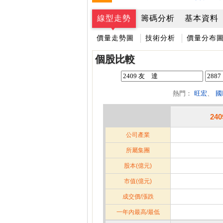
跌停排行：
凌 航
168.00 -18.50
雙
1
2
線型走勢
籌碼分析
基本資料
價量走勢圖
技術分析
價量分布
個股比較
熱門：
旺宏
、
國
24
公司產業
所屬集團
股本(億元)
市值(億元)
成交價/漲跌
一年內最高/最低