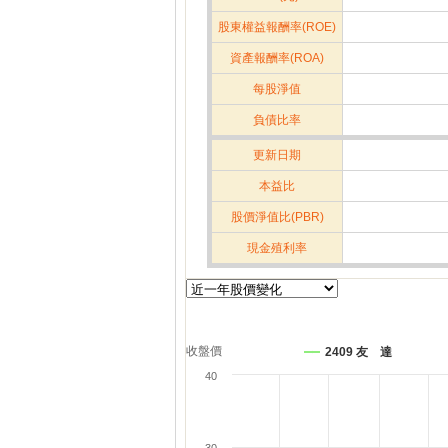
股東權益報酬率(ROE)
資產報酬率(ROA)
每股淨值
負債比率
更新日期
本益比
股價淨值比(PBR)
現金殖利率
收盤價
2409 友 達
40