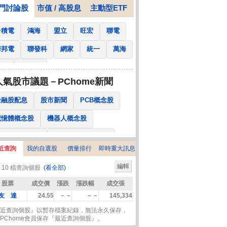
門討論股
市值 / 高股息
主動型ETF
台積電
鴻海
盟立
旺宏
聯電
華邦電
聯發科
網家
統一
萬海
南亞
國泰金
人氣股市議題－PChome新聞
金融股配息
股市新聞
PCB概念股
記憶體概念股
機器人概念股
低軌衛星概念股
CPO、BBU概念股
近查詢
我的自選股
價量排行
即時重大訊息
025金融股配息
AI眼鏡概念股
編輯
 10 檔查詢個股
(看全部)
降息概念股
儲能概念股
甲骨文概念股
股票
成交價
漲跌
漲跌幅
成交張
股東會紀念品
友 達
24.55
－－
－－
145,334
近查詢個股』以暫存檔案紀錄，無法永久保存，
PChome會員保存『最近查詢個股』。