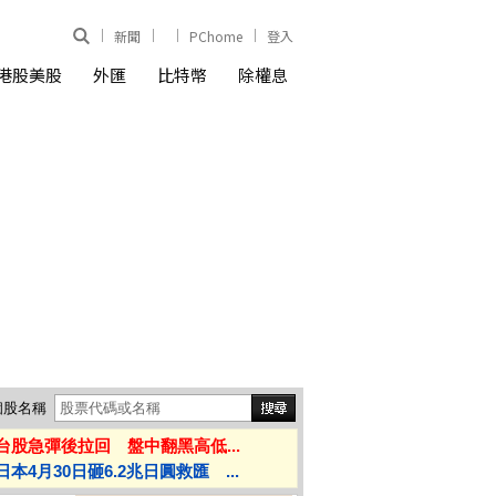
新聞
PChome
登入
港股美股
外匯
比特幣
除權息
個股名稱
台股急彈後拉回 盤中翻黑高低...
日本4月30日砸6.2兆日圓救匯 ...