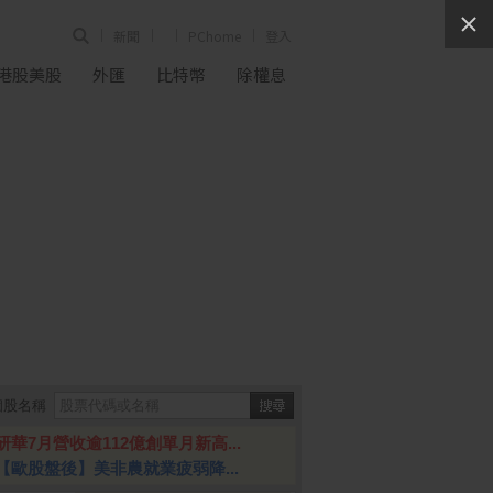
新聞
PChome
登入
港股美股
外匯
比特幣
除權息
個股名稱
研華7月營收逾112億創單月新高...
【歐股盤後】美非農就業疲弱降...