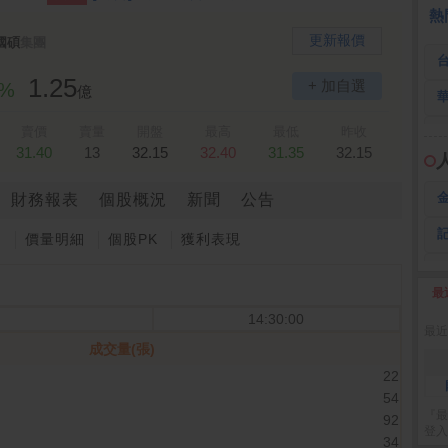
 鍵
236.50 -26.00
勤 誠
1,115.00 -120.00
3
熱
更新報價
國碩
集團
1.25
+ 加自選
9%
億
賣價
賣量
開盤
最高
最低
昨收
31.40
13
32.15
32.40
31.35
32.15
財務報表
個股概況
新聞
公告
圖
價量明細
個股PK
獲利表現
最
2
14:30:00
最近
成交量(張)
22
54
『最
92
登入
34