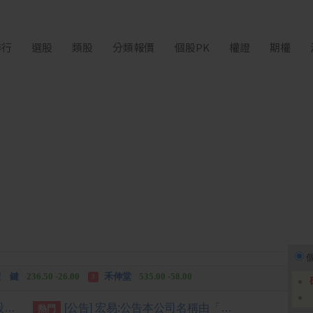
排行
選股
類股
分類報價
個股PK
權證
期權
中化生
35.75 +3.25
柏 騰
28.15 +2.55
2
3
 鍵
236.50 -26.00
禾伸堂
535.00 -58.00
3
 湖
11,110.00 +1,010.00
柏 騰
28.15 +2.55
3
[公告] 台端:依臺灣證券交易所股份有限公司臺證上一字第1121801204號函辦理
[公告] 宏易:公告本公司名稱由「宏易創新國際股份有限公司」更名為「天意能創股份有限公司」，公告期間：115年7月09日至115年10月08日。
熱門