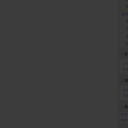
比
投
‧
三
‧
外
相
‧
台
‧
公
股
‧
常見
‧
聯絡