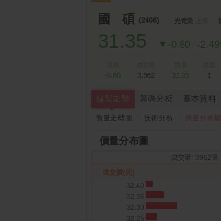
跌停排行：
凌 航
168.00 -18.50
雙
1
2
國 碩
(2406)
光電業
上市
31.35
▼-0.80
-2.4
漲跌
成交張
買價
買量
-0.80
3,962
31.35
1
線型走勢
籌碼分析
基本資料
價量走勢圖
技術分析
價量分布
價量分布圖
成交量: 3962張
成交價(元)
32.40
32.35
32.30
32.25