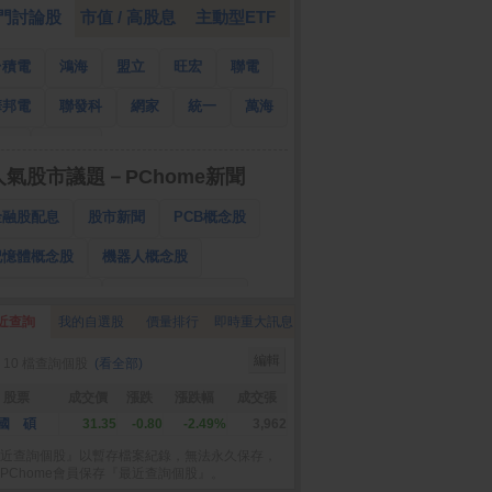
門討論股
市值 / 高股息
主動型ETF
台積電
鴻海
盟立
旺宏
聯電
華邦電
聯發科
網家
統一
萬海
南亞
國泰金
人氣股市議題－PChome新聞
金融股配息
股市新聞
PCB概念股
記憶體概念股
機器人概念股
低軌衛星概念股
CPO、BBU概念股
近查詢
我的自選股
價量排行
即時重大訊息
025金融股配息
AI眼鏡概念股
編輯
 10 檔查詢個股
(看全部)
降息概念股
儲能概念股
甲骨文概念股
股票
成交價
漲跌
漲跌幅
成交張
股東會紀念品
國 碩
31.35
-0.80
-2.49%
3,962
近查詢個股』以暫存檔案紀錄，無法永久保存，
PChome會員保存『最近查詢個股』。