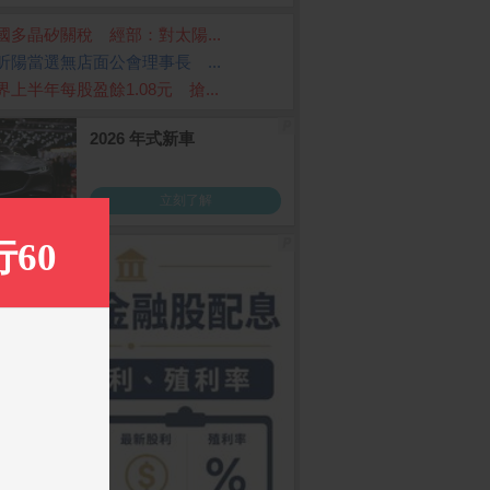
國多晶矽關稅 經部：對太陽...
昕陽當選無店面公會理事長 ...
界上半年每股盈餘1.08元 搶...
ome 購物儲值6,000
Samsung Galaxy S26 U
Samsung Galaxy A5
ltra (12G/256G)
G (12G/256G)