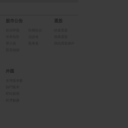
股市公告
選股
新掛牌股
除權除息
快速選股
停券預告
法說會
推薦選股
警示股
股東會
我的選股條件
股票抽籤
外匯
全球匯率數
熱門匯率
即時新聞
經濟數據