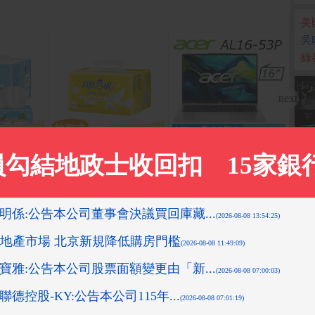
‧
美
‧
吳
‧
綠
柔感抽取衛
寶島春風 抽取式衛生紙(1
ACER Aspire Lite 16吋
PCh
x8串/箱)
30抽x8包x8串/箱)
AI文書效能筆電銀色(Ultr
元
a 5 115U/16GB/512GB/
WIN11/AL16-53P-57B8)