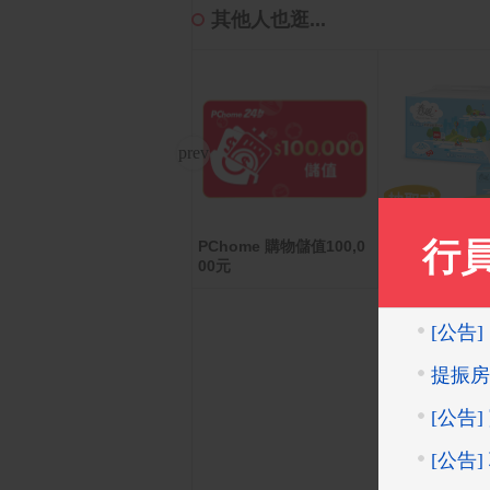
其他人也逛...
PChome 購物儲值100,0
大潤發5000元即享券(餘
春風 三層超厚
00元
額型)
生紙(100抽x8包