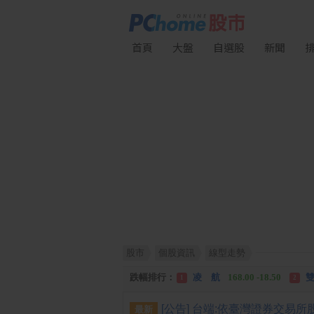
首頁
大盤
自選股
新聞
股市
個股資訊
線型走勢
漲幅排行：
川 湖
11,110.00 +1,010.00
1
跌幅排行：
凌 航
168.00 -18.50
雙
1
2
漲停排行：
中化生
35.75 +3.25
川
1
2
最新