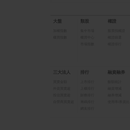
大盤
類股
權證
加權指數
集中市場
股票找權證
櫃買指數
櫃買中心
權證篩選
市場指數
權證排行
三大法人
排行
融資融券
買賣金額
上市排行
餘額統計
外資買賣超
上櫃排行
融資增減
投信買賣超
財務排行
融券增減
自營商買賣超
籌碼排行
使用率/券資比
網友排行