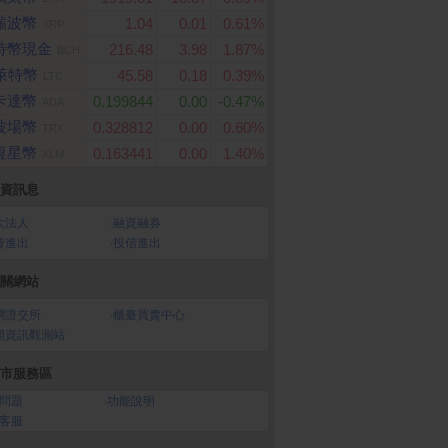
瑞波幣
1.04
0.01
0.61%
XRP
特幣現金
216.48
3.98
1.87%
BCH
萊特幣
45.58
0.18
0.39%
LTC
卡達幣
0.199844
0.00
-0.47%
ADA
波場幣
0.328812
0.00
0.60%
TRX
恆星幣
0.163441
0.00
1.40%
XLM
資訊息
大法人
‧
融資融券
資進出
‧
投信進出
關網站
灣證交所
‧
櫃臺買賣中心
開資訊觀測站
市服務區
問題
‧
功能說明
客服