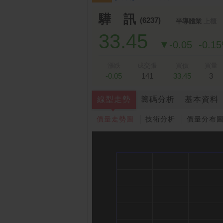
驊 訊
(6237)
半導體業
上櫃
33.45
▼-0.05
-0.1
漲跌
成交張
買價
買量
-0.05
141
33.45
3
線型走勢
籌碼分析
基本資料
價量走勢圖
技術分析
價量分布