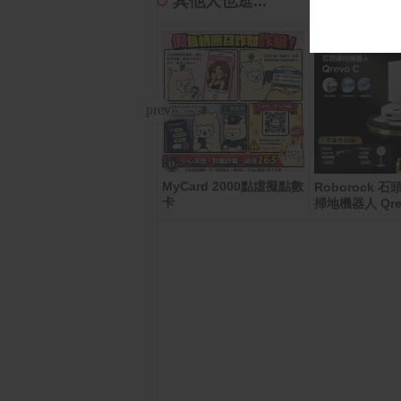
其他人也逛...
MyCard 2000點虛擬點數
Apple Watch Series 1
Roborock 
1 GPS 46mm 曜石黑色
卡
掃地機器人 Qre
鋁金屬 錶殼搭配 黑色 運
動錶帶