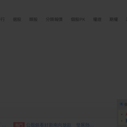
排行
選股
類股
分類報價
個股PK
權證
期權
[公告] 宏易:公告本公司名稱由「宏易創新國際股份有限公司」更名為「天意能創股份有限公司」，公告期間：115年7月09日至115年10月08日。
公股銀看好新南向放款 發展熱點鎖定澳印星馬
熱門