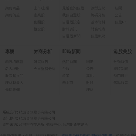
期貨商品
上市/上櫃
最近查詢個股
線型走勢
新聞
期貨價差
產業股
我的自選股
籌碼分析
公告
集團股
自選股設定
基本資料
個股PK
概念股
財報資訊
財務報表
自選股新聞
個股概況
專欄
券商分析
即時新聞
港股美股
箱波均解盤
研究報告
熱門新聞
國際
分類報價
名人理財
今日盤勢分析
台股
公告
即時新聞
股票超入門
產業
其他
熱門排行
理財我最大
未上市
財經
焦點股票
先探專欄
理財
系統合作: 精誠資訊股份有限公司
資訊提供: 精誠資訊股份有限公司
資料來源: 台灣證券交易所, 櫃買中心, 台灣期貨交易所
金融報價資訊之會員，務請詳細閱讀「
資訊用戶權益暨使用同意聲明書
」並建議會員