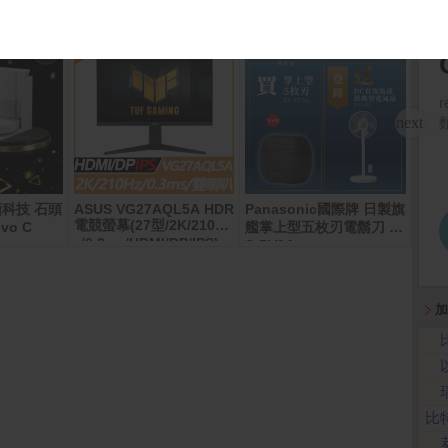
石頭科技 石頭
ASUS VG27AQL5A HDR
Panasonic國際牌 日製旗
寶可
電競螢幕(27型/2K/210H
vo C
艦掌上型五枚刃電鬍刀 E
級進
z/0.3ms/HDMI/DP/IPS)
S-PV3A
進化
加
比