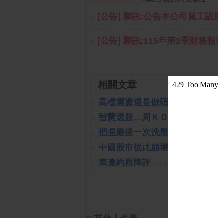
704639 驊訊永豐58購01
[公告] 驊訊:公告本公司員工
[公告] 驊訊:115年第2季財務
相關文章
高檔震盪還是做頭開始呢?!
(201
智慧選股…周ＫＤ交叉向上
(202
把握最後一次洗盤的機會
(2019-1
中國股市從此崩壞?!可能嗎?!
(
東違約西降評
(2023-10-26 15:15:40 