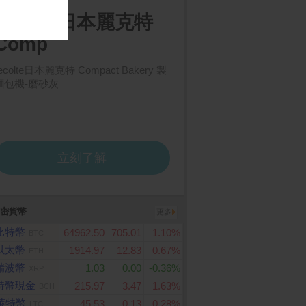
夢集換式卡牌遊戲 超
motorola edge70 (12G/
ASUS Vivobook 16 
256G)
07CA-0041B255H 藍(
化 高級擴充包 超級
ra 7 255H/16G/1TB 
夢想ex
D/W11/WUXGA/16)
密貨幣
更多
比特幣
64962.50
705.01
1.10%
BTC
以太幣
1914.97
12.83
0.67%
ETH
瑞波幣
1.03
0.00
-0.36%
XRP
特幣現金
215.97
3.47
1.63%
BCH
萊特幣
45.53
0.13
0.28%
LTC