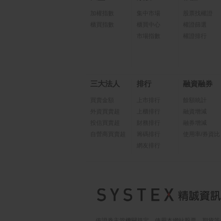
加權指數
集中市場
股票找權證
櫃買指數
櫃買中心
權證篩選
市場指數
權證排行
三大法人
排行
融資融券
買賣金額
上市排行
餘額統計
外資買賣超
上櫃排行
融資增減
投信買賣超
財務排行
融券增減
自營商買賣超
籌碼排行
使用率/券資比
網友排行
依證券主管機關規定，使用本網站股票、期貨等