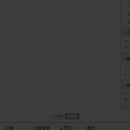
投
‧
三
‧
外
相
‧
台
‧
公
股
‧
常見
‧
聯絡
行動版
電腦版
期權
分類報價
自選股
個股