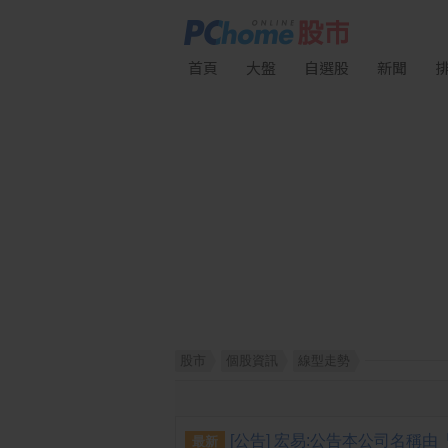
首頁
大盤
自選股
新聞
股市
個股資訊
線型走勢
最新