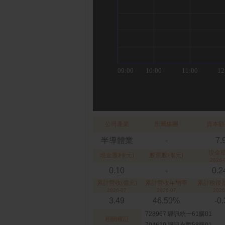
公司產業
所屬集團
資本額
半導體業
-
7.
現金
現金股利(元)
股票股利(元)
2026-
0.10
-
0.
累計營收(億元)
累計營收年增率
累計稅後盈
2026-07
2026-07
2026
3.49
46.50%
-0
728967 驊訊統一61購01
相關權証