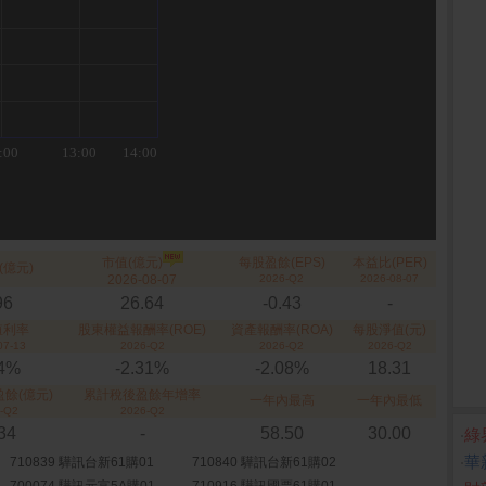
市值(億元)
每股盈餘(EPS)
本益比(PER)
(億元)
2026-08-07
2026-Q2
2026-08-07
96
26.64
-0.43
-
殖利率
股東權益報酬率(ROE)
資產報酬率(ROA)
每股淨值(元)
07-13
2026-Q2
2026-Q2
2026-Q2
24%
-2.31%
-2.08%
18.31
餘(億元)
累計稅後盈餘年增率
一年內最高
一年內最低
-Q2
2026-Q2
.34
-
58.50
30.00
‧
綠
‧
華
710839 驊訊台新61購01
710840 驊訊台新61購02