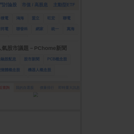
門討論股
市值 / 高股息
主動型ETF
台積電
鴻海
盟立
旺宏
聯電
華邦電
聯發科
網家
統一
萬海
南亞
國泰金
人氣股市議題－PChome新聞
金融股配息
股市新聞
PCB概念股
記憶體概念股
機器人概念股
低軌衛星概念股
CPO、BBU概念股
近查詢
我的自選股
價量排行
即時重大訊息
025金融股配息
AI眼鏡概念股
降息概念股
儲能概念股
甲骨文概念股
股東會紀念品