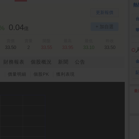
熱
更新報價
0.04
+ 加自選
5%
億
賣價
賣量
開盤
最高
最低
昨收
33.50
2
33.55
33.95
33.10
33.50
財務報表
個股概況
新聞
公告
圖
價量明細
個股PK
獲利表現
最
2