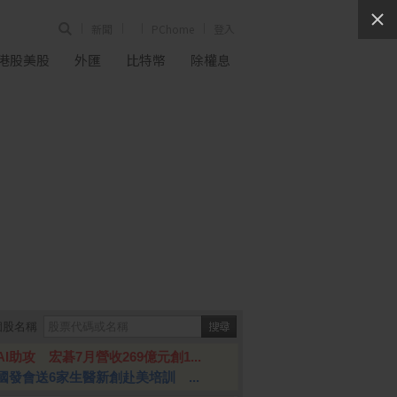
新聞
PChome
登入
港股美股
外匯
比特幣
除權息
個股名稱
AI助攻 宏碁7月營收269億元創1...
國發會送6家生醫新創赴美培訓 ...