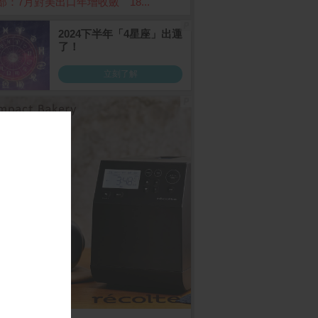
部：7月對美出口年增收斂 18...