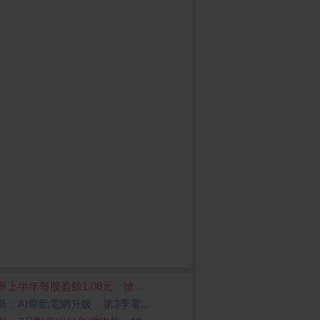
界上半年每股盈餘1.08元 搶...
新：AI帶動電網升級 第3季電...