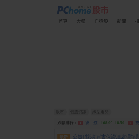
首頁
大盤
自選股
新聞
股市
個股資訊
線型走勢
漲幅排行：
川 湖
11,110.00 +1,010.00
1
跌幅排行：
凌 航
168.00 -18.50
雙
1
2
漲停排行：
中化生
35.75 +3.25
川
1
2
最新