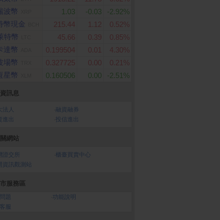
瑞波幣
1.03
-0.03
-2.92%
XRP
特幣現金
215.44
1.12
0.52%
BCH
萊特幣
45.66
0.39
0.85%
LTC
卡達幣
0.199504
0.01
4.30%
ADA
波場幣
0.327725
0.00
0.21%
TRX
恆星幣
0.160506
0.00
-2.51%
XLM
資訊息
大法人
‧
融資融券
資進出
‧
投信進出
關網站
灣證交所
‧
櫃臺買賣中心
開資訊觀測站
Store Card $ 500 -
【享樂券】全家虛擬禮物
AirTag (2ND GENER
市服務區
序號
ON) 4 PACK
卡100元
問題
‧
功能說明
客服