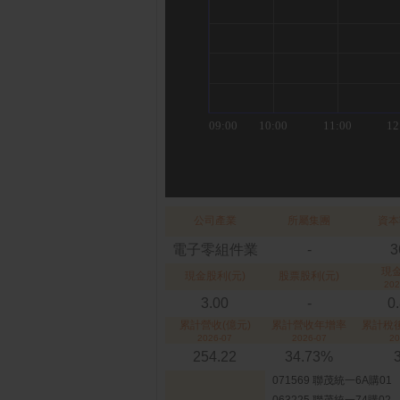
公司產業
所屬集團
資本
電子零組件業
-
3
現
現金股利(元)
股票股利(元)
202
3.00
-
0
累計營收(億元)
累計營收年增率
累計稅後
2026-07
2026-07
20
254.22
34.73%
071569 聯茂統一6A購01