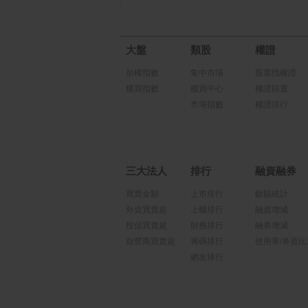
大盤
類股
權證
加權指數
集中市場
股票找權證
櫃買指數
櫃買中心
權證篩選
市場指數
權證排行
三大法人
排行
融資融券
買賣金額
上市排行
餘額統計
外資買賣超
上櫃排行
融資增減
投信買賣超
財務排行
融券增減
自營商買賣超
籌碼排行
使用率/券資比
網友排行