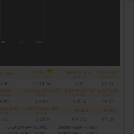
市值(億元)
每股盈餘(EPS)
本益比(PER)
額(億元)
2026-08-07
2026-Q1
2026-08-07
6.36
1,414.26
0.87
60.31
金殖利率
股東權益報酬率(ROE)
資產報酬率(ROA)
每股淨值(元)
6-07-01
2026-Q1
2026-Q1
2026-Q1
.83%
1.48%
0.85%
58.02
盈餘(億元)
累計稅後盈餘年增率
一年內最高
一年內最低
26-Q1
2026-Q1
3.15
-6.61%
424.50
97.00
072942 聯茂中信66購01
063598 聯茂統一74購04