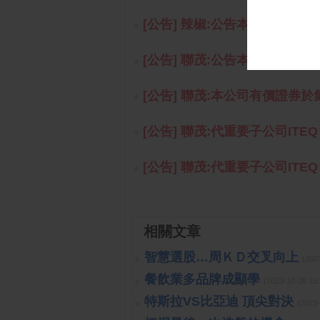
[公告] 辣椒:公告本公司最近一
[公告] 聯茂:公告本公司115年
[公告] 聯茂:本公司有價證券於
[公告] 聯茂:代重要子公司ITEQ IN
[公告] 聯茂:代重要子公司ITEQ H
相關文章
智慧選股…周ＫＤ交叉向上
(202
餐飲業多品牌成顯學
(2023-10-26 
特斯拉VS比亞迪 頂尖對決
(2023