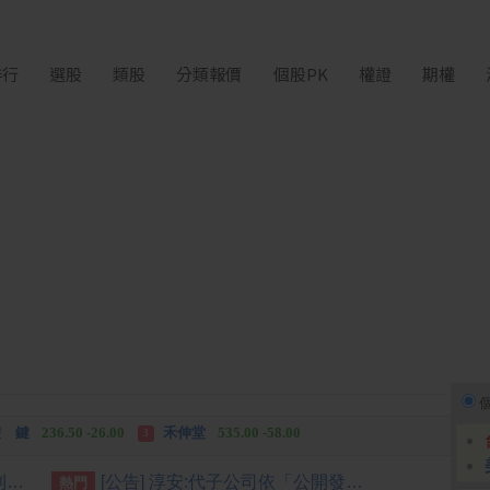
排行
選股
類股
分類報價
個股PK
權證
期權
中化生
35.75 +3.25
柏 騰
28.15 +2.55
2
3
 鍵
236.50 -26.00
禾伸堂
535.00 -58.00
3
 湖
11,110.00 +1,010.00
柏 騰
28.15 +2.55
3
[公告] 雙鴻:背書保證達處理準則第25條第一項第三款、第四款應公告申報事項
[公告] 淳安:代子公司依「公開發行公司資金貸與及背書保證處理準則」第二十二條第一項第二款及第三款規定公告
熱門