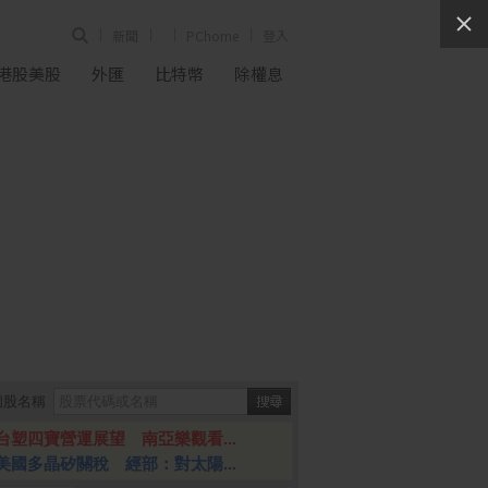
新聞
PChome
登入
港股美股
外匯
比特幣
除權息
個股名稱
台塑四寶營運展望 南亞樂觀看...
美國多晶矽關稅 經部：對太陽...