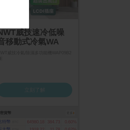
密貨幣
更多
比特幣
64980.18
384.73
0.60%
BTC
以太幣
1918.22
11.78
0.62%
ETH