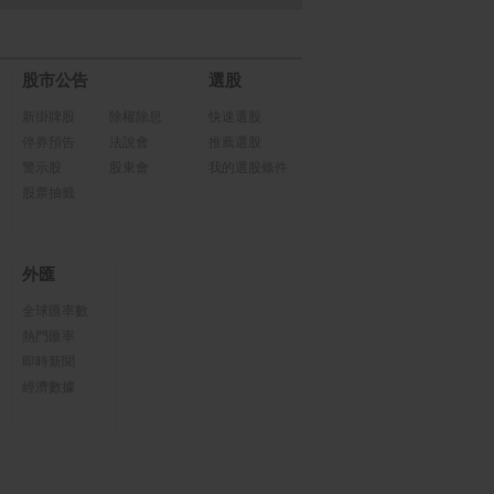
股市公告
選股
新掛牌股
除權除息
快速選股
停券預告
法說會
推薦選股
警示股
股東會
我的選股條件
股票抽籤
外匯
全球匯率數
熱門匯率
即時新聞
經濟數據