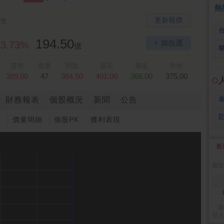
 鍵
236.50 -26.00
勤 誠
1,115.00 -120.00
3
熱
更新報價
市
194.50
+ 加自選
3.73%
億
賣價
賣量
開盤
最高
最低
昨收
389.00
47
384.50
401.00
366.00
375.00
財務報表
個股概況
新聞
公告
圖
價量明細
個股PK
獲利表現
最
2
最近
『最
登入