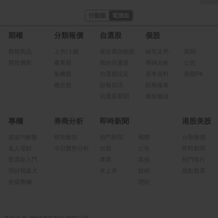
行動版
電腦版
期權
分類報價
自選股
個股
期貨商品
上市/上櫃
最近查詢個股
線型走勢
新聞
期貨價差
產業股
我的自選股
籌碼分析
公告
集團股
自選股設定
基本資料
個股PK
概念股
財報資訊
財務報表
自選股新聞
個股概況
專欄
券商分析
即時新聞
港股美股
箱波均解盤
研究報告
熱門新聞
國際
分類報價
名人理財
今日盤勢分析
台股
公告
即時新聞
股票超入門
產業
其他
熱門排行
理財我最大
未上市
財經
焦點股票
先探專欄
理財