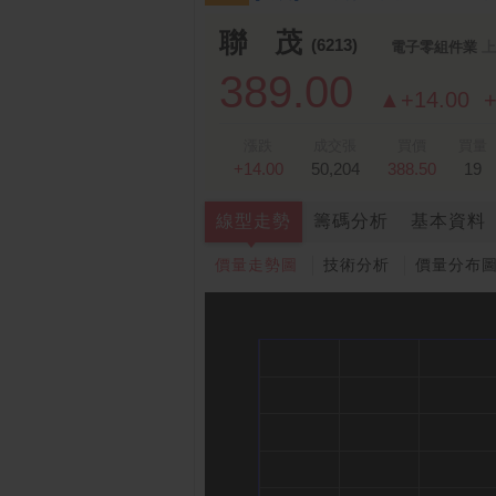
跌停排行：
凌 航
168.00 -18.50
雙
1
2
聯 茂
(6213)
電子零組件業
上
389.00
▲+14.00
+
漲跌
成交張
買價
買量
+14.00
50,204
388.50
19
線型走勢
籌碼分析
基本資料
價量走勢圖
技術分析
價量分布