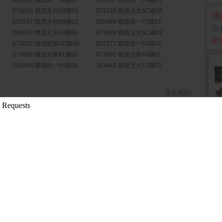
062681 聯茂統一74購01
063597 聯茂統一74購03
073065 聯茂富邦63購03
073133 聯茂元大5C購08
‧
傳
072597 聯茂永豐68購01
056489 聯茂統一72購01
‧
台
063643 聯茂元大63購03
071899 聯茂元大5C購02
‧
閎
073052 聯茂凱基5C購09
051272 聯茂統一65購01
073092 聯茂台新61購01
073095 聯茂台新64購01
063469 聯茂統一64購06
063642 聯茂元大61購02
更多權證
藥華藥取得藥證...
( 周刊王)
年累積處分有價證...
( 公開資訊觀測站)
決議無錫子公司擴...
( 公開資訊觀測站)
過115年第二季合...
( 公開資訊觀測站)
決議通過員工認股...
( 公開資訊觀測站)