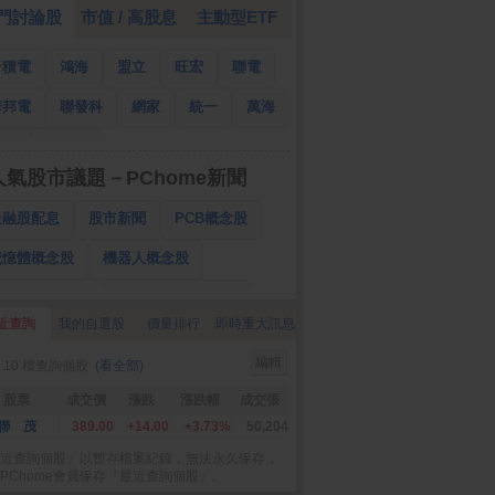
門討論股
市值 / 高股息
主動型ETF
台積電
鴻海
盟立
旺宏
聯電
華邦電
聯發科
網家
統一
萬海
南亞
國泰金
人氣股市議題－PChome新聞
金融股配息
股市新聞
PCB概念股
記憶體概念股
機器人概念股
低軌衛星概念股
CPO、BBU概念股
近查詢
我的自選股
價量排行
即時重大訊息
025金融股配息
AI眼鏡概念股
編輯
 10 檔查詢個股
(看全部)
降息概念股
儲能概念股
甲骨文概念股
股票
成交價
漲跌
漲跌幅
成交張
股東會紀念品
聯 茂
389.00
+14.00
+3.73%
50,204
近查詢個股』以暫存檔案紀錄，無法永久保存，
PChome會員保存『最近查詢個股』。