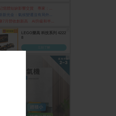
記憶體短缺影響交貨 專家：...
新新光金：氣候變遷沒有局外...
康7月營收創新高 AI升級和半...