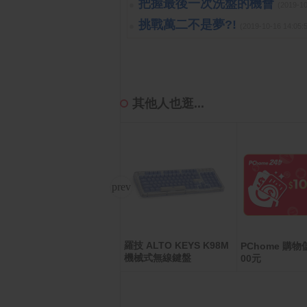
把握最後一次洗盤的機會
(2019-1
挑戰萬二不是夢?!
(2019-10-16 14:
其他人也逛...
羅技 ALTO KEYS K98M
LG 樂金 24MR400-B 低
PChome 購物儲
機械式無線鍵盤
藍光護眼螢幕(24型/FHD/
00元
100Hz/HDMI/IPS)