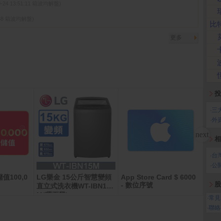
0-24 13:51:11 箱波均解盤)
05:58 箱波均解盤)
比
更多
投
‧
三
‧
外
相
‧
台
‧
公
值100,0
LG樂金 15公斤智慧變頻
App Store Card $ 6000
App 
股
- 數位序號
數位
直立式洗衣機WT-IBN15
M(曜石黑)
‧
常見
‧
聯絡