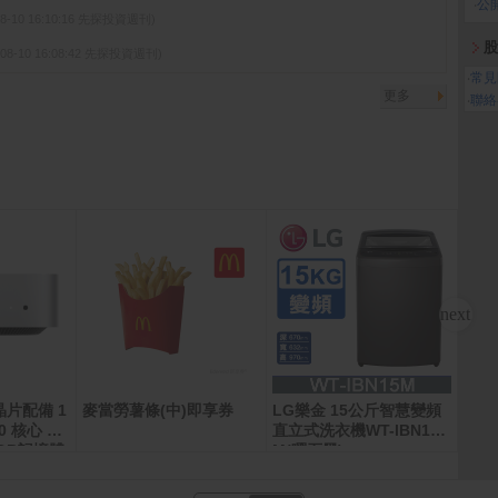
‧
公
08-10 16:10:16 先探投資週刊)
股
-08-10 16:08:42 先探投資週刊)
‧
常見
更多
‧
聯絡
 晶片配備 1
麥當勞薯條(中)即享券
LG樂金 15公斤智慧變頻
倍潔
0 核心 GP
直立式洗衣機WT-IBN15
生紙(
6GB記憶體
M(曜石黑)