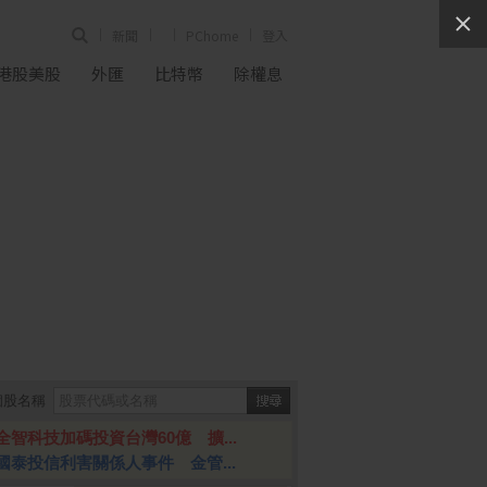
新聞
PChome
登入
港股美股
外匯
比特幣
除權息
個股名稱
全智科技加碼投資台灣60億 擴...
國泰投信利害關係人事件 金管...