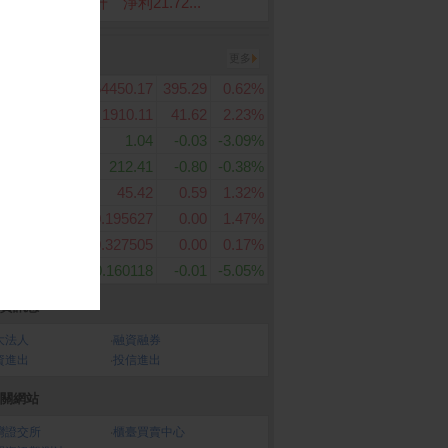
碁第2季雙率雙升 淨利21.72...
密貨幣
更多
比特幣
64450.17
395.29
0.62%
BTC
以太幣
1910.11
41.62
2.23%
ETH
瑞波幣
1.04
-0.03
-3.09%
XRP
特幣現金
212.41
-0.80
-0.38%
BCH
萊特幣
45.42
0.59
1.32%
LTC
卡達幣
0.195627
0.00
1.47%
ADA
波場幣
0.327505
0.00
0.17%
TRX
恆星幣
0.160118
-0.01
-5.05%
XLM
資訊息
大法人
‧
融資融券
資進出
‧
投信進出
關網站
灣證交所
‧
櫃臺買賣中心