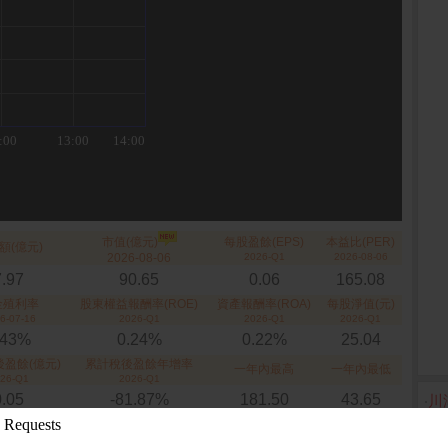
市值(億元)
每股盈餘(EPS)
本益比(PER)
額(億元)
2026-08-06
2026-Q1
2026-08-06
7.97
90.65
0.06
165.08
金殖利率
股東權益報酬率(ROE)
資產報酬率(ROA)
每股淨值(元)
6-07-16
2026-Q1
2026-Q1
2026-Q1
.43%
0.24%
0.22%
25.04
盈餘(億元)
累計稅後盈餘年增率
一年內最高
一年內最低
26-Q1
2026-Q1
0.05
-81.87%
181.50
43.65
‧
川
‧
勤
709103 雷科國票5C購01
709130 雷科台新5B購01