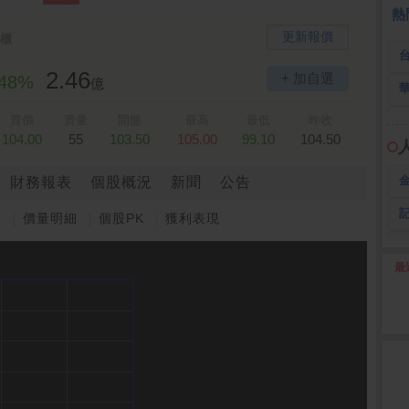
熱
更新報價
櫃
2.46
+ 加自選
.48%
億
賣價
賣量
開盤
最高
最低
昨收
104.00
55
103.50
105.00
99.10
104.50
財務報表
個股概況
新聞
公告
圖
價量明細
個股PK
獲利表現
最
2