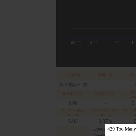
公司產業
所屬集團
資本
電子零組件業
-
現
現金股利(元)
股票股利(元)
202
0.60
-
0
累計營收(億元)
累計營收年增率
累計稅後
2026-06
2026-06
20
6.03
3.87%
723681 雷科元富58購01