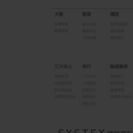
大盤
類股
權證
加權指數
集中市場
股票找權證
櫃買指數
櫃買中心
權證篩選
市場指數
權證排行
三大法人
排行
融資融券
買賣金額
上市排行
餘額統計
外資買賣超
上櫃排行
融資增減
投信買賣超
財務排行
融券增減
自營商買賣超
籌碼排行
使用率/券資比
網友排行