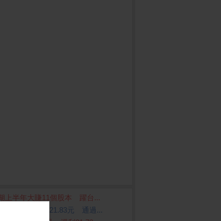
湖上半年大賺11個股本 躍台...
誠上半年每股賺21.83元 通過...