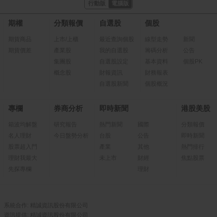
行動版
電腦版
期權
分類報價
自選股
個股
期貨商品
上市/上櫃
最近查詢個股
線型走勢
新聞
期貨價差
產業股
我的自選股
籌碼分析
公告
集團股
自選股設定
基本資料
個股PK
概念股
財報資訊
財務報表
自選股新聞
個股概況
專欄
券商分析
即時新聞
港股美股
箱波均解盤
研究報告
熱門新聞
國際
分類報價
名人理財
今日盤勢分析
台股
公告
即時新聞
股票超入門
產業
其他
熱門排行
理財我最大
未上市
財經
焦點股票
先探專欄
理財
系統合作: 精誠資訊股份有限公司
資訊提供: 精誠資訊股份有限公司