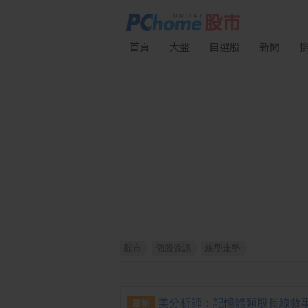
首頁
大盤
自選股
新聞
股市
個股資訊
線型走勢
最新