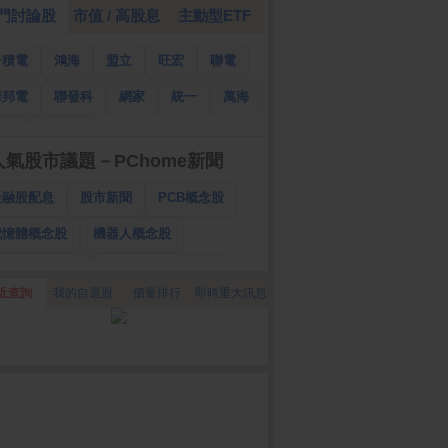
門討論股
市值 / 高股息
主動型ETF
台積電
鴻海
盟立
旺宏
聯電
華邦電
聯發科
網家
統一
萬海
南亞
國泰金
人氣股市議題－PChome新聞
金融股配息
股市新聞
PCB概念股
記憶體概念股
機器人概念股
低軌衛星概念股
CPO、BBU概念股
近查詢
我的自選股
價量排行
即時重大訊息
025金融股配息
AI眼鏡概念股
降息概念股
儲能概念股
甲骨文概念股
股東會紀念品