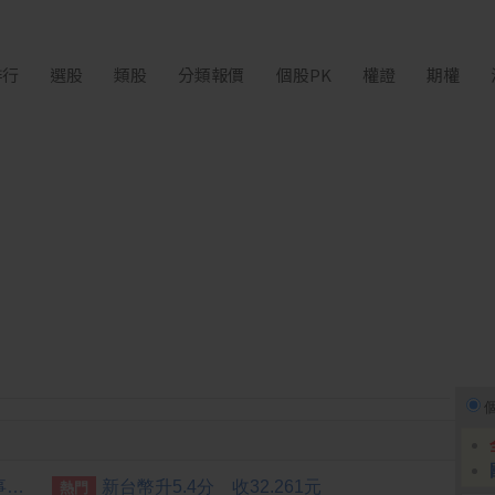
排行
選股
類股
分類報價
個股PK
權證
期權
美分析師：記憶體類股長線敘事未變 台灣為關鍵一環
新台幣升5.4分 收32.261元
熱門