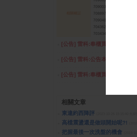
709085 雷科國票5B購05
709003 雷科國票5B購04
相關權証
708897 雷科國泰61購01
709040 雷科元大5B購05
704362 雷科永豐59購02
703434 雷科凱基59購01
[公告] 雷科:奉櫃買中心通知本
[公告] 雷科:公告本公司115年
[公告] 雷科:奉櫃買中心通知本
相關文章
東違約西降評
(2023-10-26 15:15:40 
高檔震盪還是做頭開始呢?!
(201
把握最後一次洗盤的機會
(2019-1