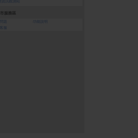
開資訊觀測站
市服務區
問題
‧
功能說明
客服
雅純萃柔感抽取式衛
KIRIN–生茶525ml(24入/
倍潔雅 純萃柔感抽取
200抽x12包x5袋)
箱)
生紙(150抽x12包x5袋
箱)