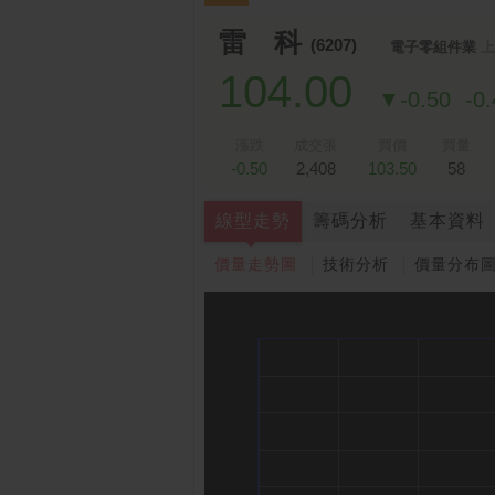
雷 科
(6207)
電子零組件業
上
104.00
▼-0.50
-0
漲跌
成交張
買價
買量
-0.50
2,408
103.50
58
線型走勢
籌碼分析
基本資料
價量走勢圖
技術分析
價量分布