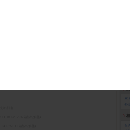
708888 雷科國票5B購02
708960 雷科元大5B購04
‧
宏
709131 雷科台新5B購02
708959 雷科元大5B購03
708958 雷科元大5B購02
72898U 雷科國票5B售03
加
708429 雷科國票5B購01
708804 雷科元大5B購01
708275 雷科國泰5C購01
703329 雷科永豐59購01
708506 雷科國泰5C購02
706734 雷科元大59購01
公司可轉換公司債...
( 公開資訊觀測站)
比
第二季合併財務報告...
( 公開資訊觀測站)
公司可轉換公司債...
( 公開資訊觀測站)
更多
投
‧
三
‧
外
先探投資週刊)
相
9-11-18 14:12:36 箱波均解盤)
‧
台
0-24 13:51:11 箱波均解盤)