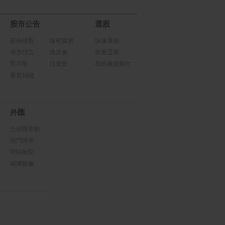
股市公告
選股
新掛牌股
除權除息
快速選股
停券預告
法說會
推薦選股
警示股
股東會
我的選股條件
股票抽籤
外匯
全球匯率數
熱門匯率
即時新聞
經濟數據