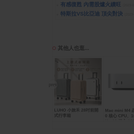
有感復甦 內需股爐火續旺
(2023-
特斯拉VS比亞迪 頂尖對決
(2023
其他人也逛...
LUHO 小旅禾 28吋前開
BOXMAN超輕柔抽取式衛
Mac mini M4
式行李箱
生紙150抽12包X7串/箱
0 核心 CPU、1
U、16 核心 1
512GB SSD