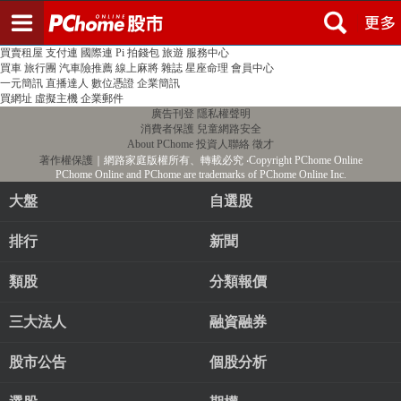
登入
註冊
PChome首頁
線上購物
24h購物
書店
露天拍賣
比比昂代購
新聞
/
氣象
股市
個人新聞台
廣告刊登
加入聯播網
全球購物
買賣租屋
支付連
國際連
Pi 拍錢包
旅遊
服務中心
買車
旅行團
汽車險推薦
線上麻將
雜誌
星座命理
會員中心
一元簡訊
直播達人
數位憑證
企業簡訊
買網址
虛擬主機
企業郵件
廣告刊登
隱私權聲明
消費者保護
兒童網路安全
About PChome
投資人聯絡
徵才
著作權保護
｜網路家庭版權所有、轉載必究
‧Copyright PChome Online
PChome Online and PChome are trademarks of PChome Online Inc.
大盤
自選股
排行
新聞
類股
分類報價
三大法人
融資融券
股市公告
個股分析