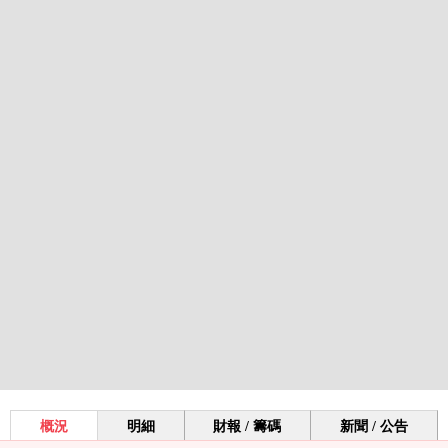
概況
明細
財報 / 籌碼
新聞 / 公告