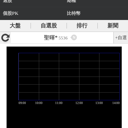
選股
期權
個股PK
比特幣
大盤
自選股
排行
新聞
聖暉*
+自選
N
5536