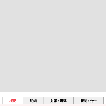
概況
明細
財報 / 籌碼
新聞 / 公告