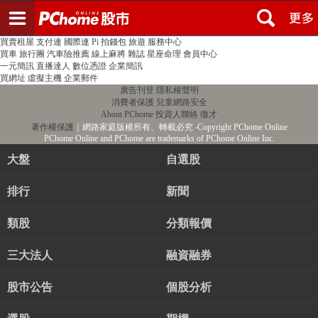
登入
註冊
PChome首頁
線上購物
24h購物
書店
露天拍賣
比比昂代購
新聞
/
氣象
股市
個人新聞台
廣告刊登
加入聯播網
全球購物
買賣租屋
支付連
國際連
Pi 拍錢包
旅遊
服務中心
買車
旅行團
汽車險推薦
線上麻將
雜誌
星座命理
會員中心
一元簡訊
直播達人
數位憑證
企業簡訊
買網址
虛擬主機
企業郵件
廣告刊登
隱私權聲明
消費者保護
兒童網路安全
About PChome
投資人聯絡
徵才
著作權保護
｜網路家庭版權所有、轉載必究
‧Copyright PChome Online
PChome Online and PChome are trademarks of PChome Online Inc.
大盤
自選股
排行
新聞
類股
分類報價
三大法人
融資融券
股市公告
個股分析