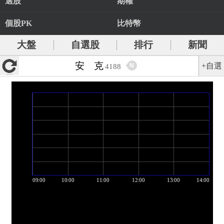
選股
期權
個股PK
比特幣
大盤
自選股
排行
新聞
安 克
+自選
N
4188