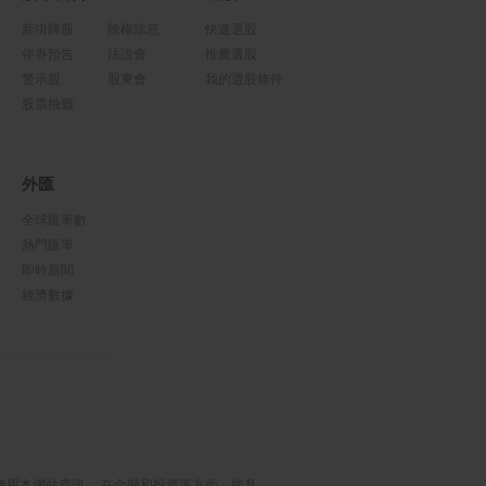
新掛牌股
除權除息
快速選股
停券預告
法說會
推薦選股
警示股
股東會
我的選股條件
股票抽籤
外匯
全球匯率數
熱門匯率
即時新聞
經濟數據
使用本網站資訊， 在金融和投資等方面，能具