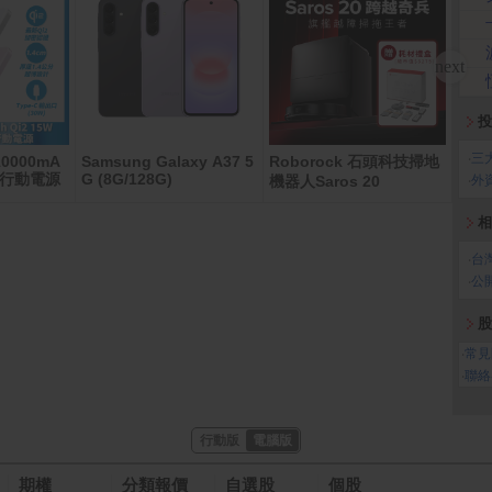
投
‧
三
10000mA
Samsung Galaxy A37 5
Roborock 石頭科技掃地
舒潔
磁吸行動電源
G (8G/128G)
‧
外
機器人Saros 20
110
相
‧
台
‧
公
股
‧
常見
‧
聯絡
行動版
電腦版
期權
分類報價
自選股
個股