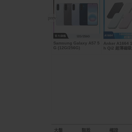
Samsung Galaxy A57 5
Samsung Galaxy S25
Anker A1664 
G (12G/256G)
(12G/256G)
h Qi2 超薄
大盤
類股
權證