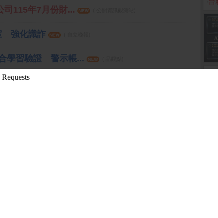
‧
台
司115年7月份財...
( 公開資訊觀測站)
室 強化識詐
( 自立晚報)
合學習驗證 警示帳...
( 品觀點)
戶精確率增2倍
( 今日新聞)
議通過申請發行無...
( 公開資訊觀測站)
年第2季合併財務報...
( 公開資訊觀測站)
面優韓 亞股首選
( 自立晚報)
基金表現可期
( 自立晚報)
加台中銀證券舉辦...
( 公開資訊觀測站)