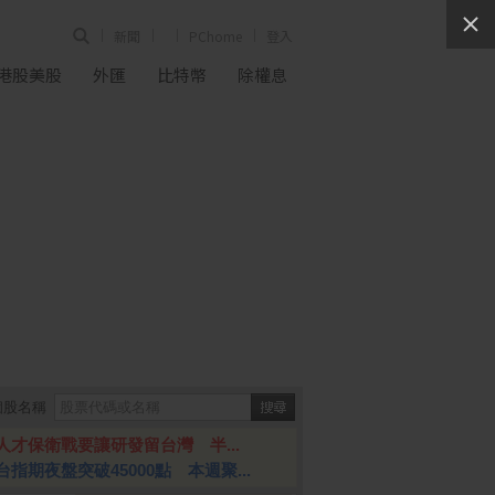
新聞
PChome
登入
港股美股
外匯
比特幣
除權息
個股名稱
人才保衛戰要讓研發留台灣 半...
台指期夜盤突破45000點 本週聚...