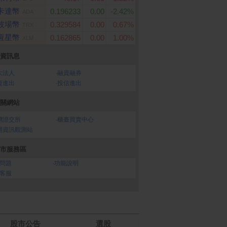
卡達幣
0.196233
0.00
-2.42%
ADA
波場幣
0.329584
0.00
0.67%
TRX
恆星幣
0.162865
0.00
1.00%
XLM
資訊息
大法人
‧
融資融券
 棉柔厚韌抽取衛生紙
【NWT 威技】14吋日本D
【享樂券】全家虛擬
資進出
‧
投信進出
抽X30包/箱
C變頻馬達節能電風扇 W
卡50元
PF-14P7
關網站
灣證交所
‧
櫃臺買賣中心
開資訊觀測站
市服務區
問題
‧
功能說明
客服
股市公告
選股