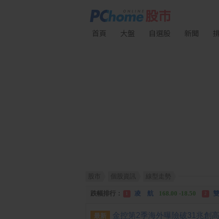
首頁
大盤
自選股
新聞
股市
個股資訊
線型走勢
漲幅排行：
川 湖
11,110.00 +1,010.00
1
跌幅排行：
凌 航
168.00 -18.50
雙
1
2
漲停排行：
中化生
35.75 +3.25
川
1
2
最新