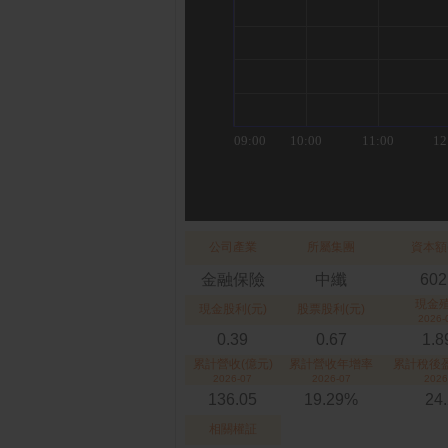
公司產業
所屬集團
資本額
金融保險
中纖
602
現金
現金股利(元)
股票股利(元)
2026-
0.39
0.67
1.
累計營收(億元)
累計營收年增率
累計稅後盈
2026-07
2026-07
2026
136.05
19.29%
24
相關權証