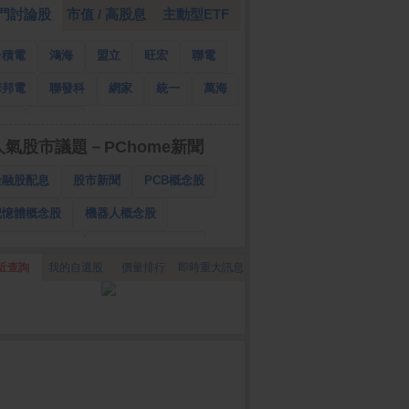
門討論股
市值 / 高股息
主動型ETF
台積電
鴻海
盟立
旺宏
聯電
華邦電
聯發科
網家
統一
萬海
南亞
國泰金
人氣股市議題－PChome新聞
金融股配息
股市新聞
PCB概念股
記憶體概念股
機器人概念股
低軌衛星概念股
CPO、BBU概念股
近查詢
我的自選股
價量排行
即時重大訊息
025金融股配息
AI眼鏡概念股
降息概念股
儲能概念股
甲骨文概念股
股東會紀念品