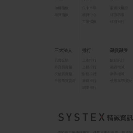
加權指數
集中市場
股票找權證
櫃買指數
櫃買中心
權證篩選
市場指數
權證排行
三大法人
排行
融資融券
買賣金額
上市排行
餘額統計
外資買賣超
上櫃排行
融資增減
投信買賣超
財務排行
融券增減
自營商買賣超
籌碼排行
使用率/券資比
網友排行
依證券主管機關規定，使用本網站股票、期貨等