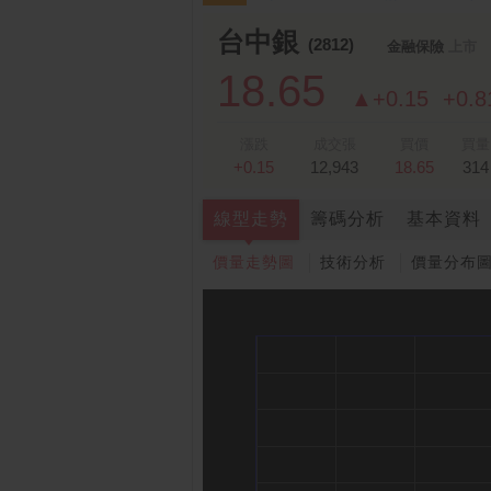
跌停排行：
凌 航
168.00 -18.50
雙
1
2
台中銀
(2812)
金融保險
上市
18.65
▲+0.15
+0.
漲跌
成交張
買價
買量
+0.15
12,943
18.65
314
線型走勢
籌碼分析
基本資料
價量走勢圖
技術分析
價量分布