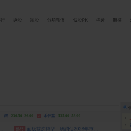
排行
選股
類股
分類報價
個股PK
權證
期權
中化生
35.75 +3.25
柏 騰
28.15 +2.55
2
3
 鍵
236.50 -26.00
禾伸堂
535.00 -58.00
3
 湖
11,110.00 +1,010.00
柏 騰
28.15 +2.55
3
金控第2季海外曝險破31兆創高 日本年增45%居冠
面板雙虎轉型 研調估2028年市占下降盼成關鍵少數
熱門