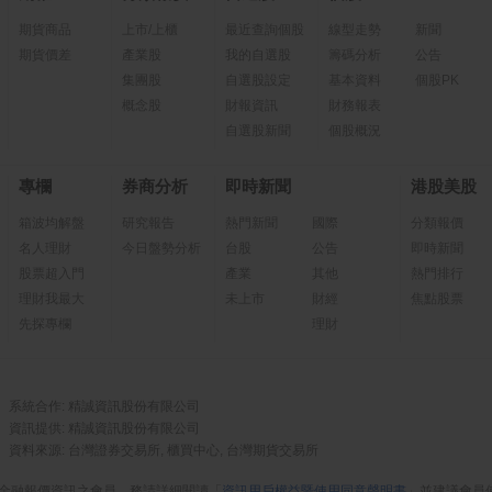
期貨商品
上市/上櫃
最近查詢個股
線型走勢
新聞
期貨價差
產業股
我的自選股
籌碼分析
公告
集團股
自選股設定
基本資料
個股PK
概念股
財報資訊
財務報表
自選股新聞
個股概況
專欄
券商分析
即時新聞
港股美股
箱波均解盤
研究報告
熱門新聞
國際
分類報價
名人理財
今日盤勢分析
台股
公告
即時新聞
股票超入門
產業
其他
熱門排行
理財我最大
未上市
財經
焦點股票
先探專欄
理財
系統合作: 精誠資訊股份有限公司
資訊提供: 精誠資訊股份有限公司
資料來源: 台灣證券交易所, 櫃買中心, 台灣期貨交易所
金融報價資訊之會員，務請詳細閱讀「
資訊用戶權益暨使用同意聲明書
」並建議會員