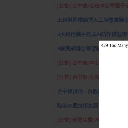
[公告] 台中銀:公告本公司暨子公
土銀與同業結盟人工智慧實驗
8大銀行攜手完成AI防詐模型聯
8銀完成聯合學習驗證 警示帳
[公告] 台中銀:本公司董事會決
[公告] 台中銀:公告本公司115
台中銀投信 : 台股基本及籌碼
陸港AI股技術創新 大中華股票
[公告] 仲恩生醫:本公司受邀參