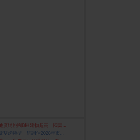
地廣場桃園B區建物超高 國壽...
板雙虎轉型 研調估2028年市...