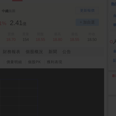
 鍵
236.50 -26.00
勤 誠
1,115.00 -120.00
3
熱
更新報價
中纖
集團
2.41
+ 加自選
81%
億
賣價
賣量
開盤
最高
最低
昨收
18.70
154
18.55
18.80
18.55
18.50
財務報表
個股概況
新聞
公告
圖
價量明細
個股PK
獲利表現
最
2