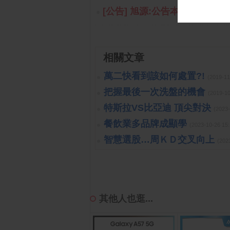
[公告] 旭源:公告本公司115年
相關文章
萬二快看到該如何處置?!
(2019-1
把握最後一次洗盤的機會
(2019-1
特斯拉VS比亞迪 頂尖對決
(2023
餐飲業多品牌成顯學
(2023-10-26 
智慧選股…周ＫＤ交叉向上
(202
其他人也逛...