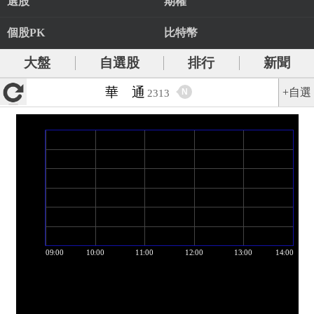
選股
期權
個股PK
比特幣
大盤
自選股
排行
新聞
華 通
+自選
N
2313