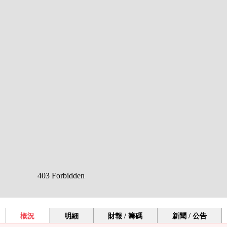
概況
明細
財報 / 籌碼
新聞 / 公告