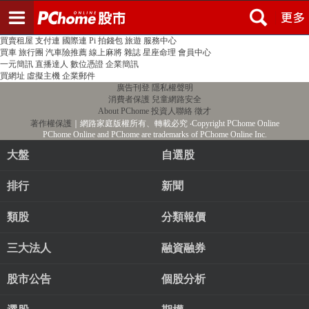
登入
註冊
PChome首頁
線上購物
24h購物
書店
露天拍賣
比比昂代購
新聞
/
氣象
股市
個人新聞台
廣告刊登
加入聯播網
全球購物
買賣租屋
支付連
國際連
Pi 拍錢包
旅遊
服務中心
買車
旅行團
汽車險推薦
線上麻將
雜誌
星座命理
會員中心
一元簡訊
直播達人
數位憑證
企業簡訊
買網址
虛擬主機
企業郵件
廣告刊登
隱私權聲明
消費者保護
兒童網路安全
About PChome
投資人聯絡
徵才
著作權保護
｜網路家庭版權所有、轉載必究
‧Copyright PChome Online
PChome Online and PChome are trademarks of PChome Online Inc.
大盤
自選股
排行
新聞
類股
分類報價
三大法人
融資融券
股市公告
個股分析