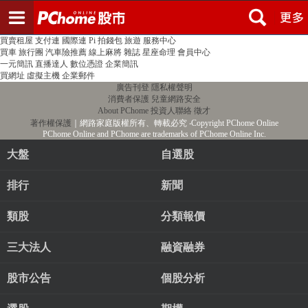
登入
註冊
PChome首頁
線上購物
24h購物
書店
露天拍賣
比比昂代購
新聞
/
氣象
股市
個人新聞台
廣告刊登
加入聯播網
全球購物
買賣租屋
支付連
國際連
Pi 拍錢包
旅遊
服務中心
買車
旅行團
汽車險推薦
線上麻將
雜誌
星座命理
會員中心
一元簡訊
直播達人
數位憑證
企業簡訊
買網址
虛擬主機
企業郵件
廣告刊登
隱私權聲明
消費者保護
兒童網路安全
About PChome
投資人聯絡
徵才
著作權保護
｜網路家庭版權所有、轉載必究
‧Copyright PChome Online
PChome Online and PChome are trademarks of PChome Online Inc.
大盤
自選股
排行
新聞
類股
分類報價
三大法人
融資融券
股市公告
個股分析