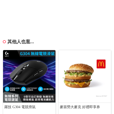
其他人也逛...
羅技 G304 電競滑鼠
麥當勞大麥克 好禮即享券