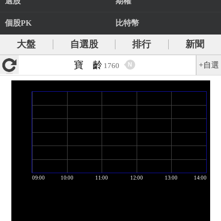
選股
期權
個股PK
比特幣
大盤
自選股
排行
新聞
寶 齡
+自選
N
1760