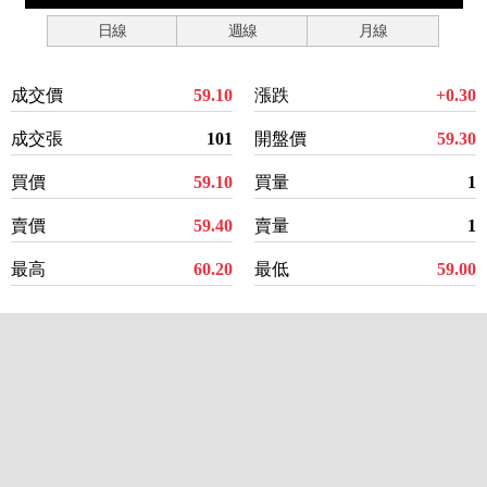
日線
週線
月線
成交價
59.10
漲跌
+0.30
成交張
101
開盤價
59.30
買價
59.10
買量
1
賣價
59.40
賣量
1
最高
60.20
最低
59.00