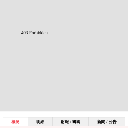
概況
明細
財報 / 籌碼
新聞 / 公告