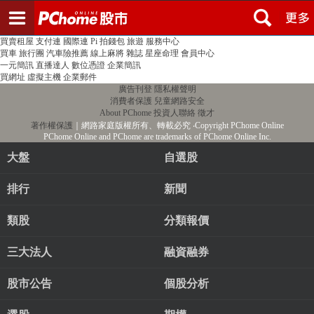
登入
註冊
PChome首頁
線上購物
24h購物
書店
露天拍賣
比比昂代購
新聞
/
氣象
股市
個人新聞台
廣告刊登
加入聯播網
全球購物
買賣租屋
支付連
國際連
Pi 拍錢包
旅遊
服務中心
買車
旅行團
汽車險推薦
線上麻將
雜誌
星座命理
會員中心
一元簡訊
直播達人
數位憑證
企業簡訊
買網址
虛擬主機
企業郵件
廣告刊登
隱私權聲明
消費者保護
兒童網路安全
About PChome
投資人聯絡
徵才
著作權保護
｜網路家庭版權所有、轉載必究
‧Copyright PChome Online
PChome Online and PChome are trademarks of PChome Online Inc.
大盤
自選股
排行
新聞
類股
分類報價
三大法人
融資融券
股市公告
個股分析