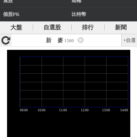
選股
期權
個股PK
比特幣
大盤
自選股
排行
新聞
新 麥
+自選
N
1580