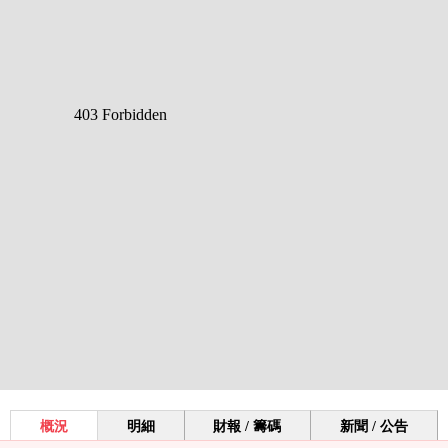
概況
明細
財報 / 籌碼
新聞 / 公告