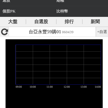
選股
期權
個股PK
比特幣
大盤
自選股
排行
新聞
台亞永豐59購01
+自選
060439