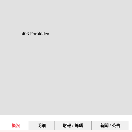
概況
明細
財報 / 籌碼
新聞 / 公告