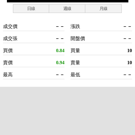
日線
週線
月線
成交價
－－
漲跌
－－
成交張
－－
開盤價
－－
買價
0.84
買量
10
賣價
0.94
賣量
10
最高
－－
最低
－－