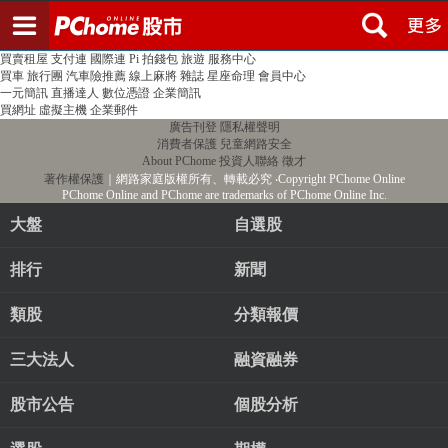
登入
註冊
PChome首頁
線上購物
24h購物
書店
露天拍賣
比比昂代購
新聞
/
氣象
股市
個人新聞台
廣告刊登
加入聯播網
全球購物
買賣租屋
支付連
國際連
Pi 拍錢包
旅遊
服務中心
買車
旅行團
汽車險推薦
線上麻將
雜誌
星座命理
會員中心
一元簡訊
直播達人
數位憑證
企業簡訊
買網址
虛擬主機
企業郵件
廣告刊登
隱私權聲明
消費者保護
兒童網路安全
About PChome
投資人聯絡
徵才
著作權保護
｜網路家庭版權所有、轉載必究
‧Copyright PChome Online
PChome Online and PChome are trademarks of PChome Online Inc.
大盤
自選股
排行
新聞
類股
分類報價
三大法人
融資融券
股市公告
個股分析