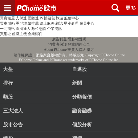
登入
註冊
PChome首頁
線上購物
24h購物
書店
露天拍賣
比比昂代購
新聞
/
氣象
股市
個人新聞台
廣告刊登
加入聯播網
全球購物
買賣租屋
支付連
國際連
Pi 拍錢包
旅遊
服務中心
買車
旅行團
汽車險推薦
線上麻將
雜誌
星座命理
會員中心
一元簡訊
直播達人
數位憑證
企業簡訊
買網址
虛擬主機
企業郵件
廣告刊登
隱私權聲明
消費者保護
兒童網路安全
About PChome
投資人聯絡
徵才
著作權保護
｜網路家庭版權所有、轉載必究
‧Copyright PChome Online
PChome Online and PChome are trademarks of PChome Online Inc.
大盤
自選股
排行
新聞
類股
分類報價
三大法人
融資融券
股市公告
個股分析