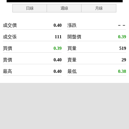
日線
週線
月線
成交價
0.40
漲跌
－－
成交張
111
開盤價
0.39
買價
0.39
買量
519
賣價
0.40
賣量
29
最高
0.40
最低
0.38