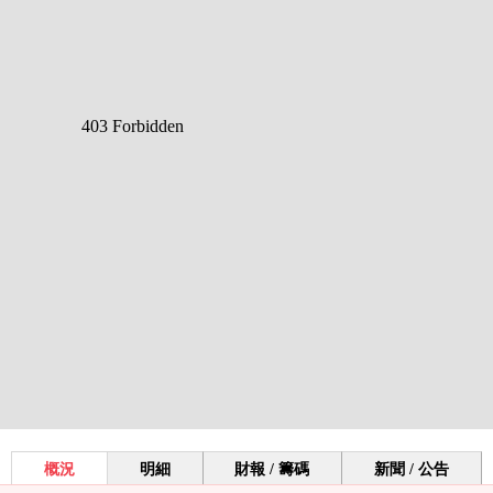
概況
明細
財報 / 籌碼
新聞 / 公告