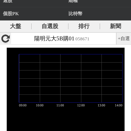
選股
期權
個股PK
比特幣
大盤
自選股
排行
新聞
陽明元大5B購01
+自選
058671