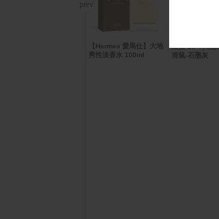
【Hermes 愛馬仕】大地
ASUS VG27AQL5A HDR
羅技 LIFT人
電競螢幕(27型/2K/210H
男性淡香水 100ml
滑鼠-石墨灰
z/0.3ms/HDMI/DP/IPS)