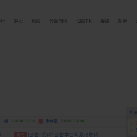
排行
選股
類股
分類報價
個股PK
權證
期權
中化生
35.75 +3.25
柏 騰
28.15 +2.55
2
3
 鍵
236.50 -26.00
禾伸堂
535.00 -58.00
3
 湖
11,110.00 +1,010.00
柏 騰
28.15 +2.55
3
 鍵
236.50 -26.00
勤 誠
1,115.00 -120.00
3
[公告] 萬達寵物:公告本公司董事會通過115年第二季合併財務報告
[公告] 長科*:公告本公司累積取得同⼀有價證券達新台幣3億元以上
熱門