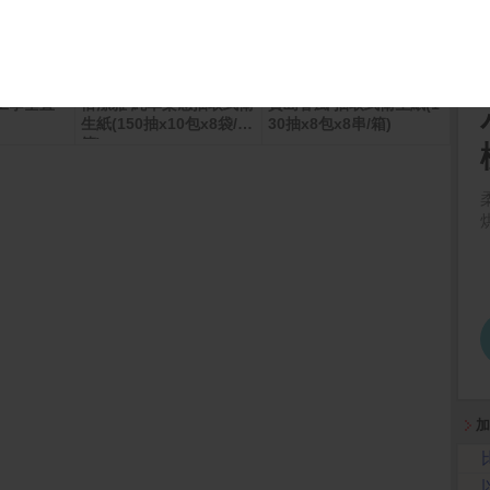
體工學垂直
倍潔雅 純萃柔感抽取式衛
寶島春風 抽取式衛生紙(1
MyC
生紙(150抽x10包x8袋/
30抽x8包x8串/箱)
數卡
箱)
加