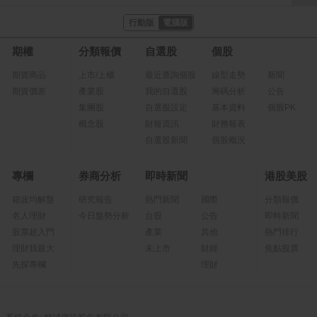
行動版
電腦版
期權
分類報價
自選股
個股
期貨商品
上市/上櫃
最近查詢個股
線型走勢
新聞
期貨價差
產業股
我的自選股
籌碼分析
公告
集團股
自選股設定
基本資料
個股PK
概念股
財報資訊
財務報表
自選股新聞
個股概況
專欄
券商分析
即時新聞
港股美股
箱波均解盤
研究報告
熱門新聞
國際
分類報價
名人理財
今日盤勢分析
台股
公告
即時新聞
股票超入門
產業
其他
熱門排行
理財我最大
未上市
財經
焦點股票
先探專欄
理財