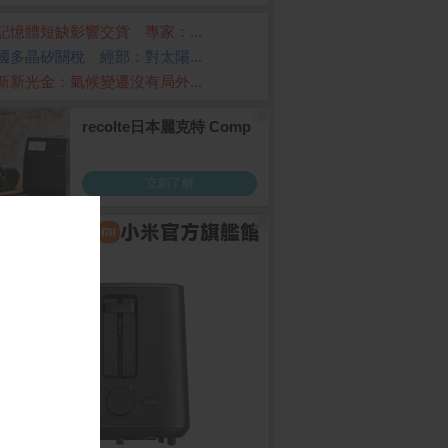
記憶體短缺影響交貨 專家：...
國多晶矽關稅 經部：對太陽...
新新光金：氣候變遷沒有局外...