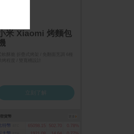
ard 10000點虛擬點
Glolux 流星錘3插3USB
倍潔雅 純萃柔感抽取
延長線1.5米(EC100-20W
生紙(150抽x12包x5袋
3AB)
箱)
密貨幣
更多
比特幣
65098.15
502.70
0.78%
BTC
以太幣
1921.08
14.64
0.77%
ETH