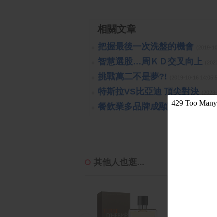
相關文章
把握最後一次洗盤的機會
(2019-1
智慧選股…周ＫＤ交叉向上
(202
挑戰萬二不是夢?!
(2019-10-16 14:
特斯拉VS比亞迪 頂尖對決
(2023
餐飲業多品牌成顯學
(2023-10-26 
其他人也逛...