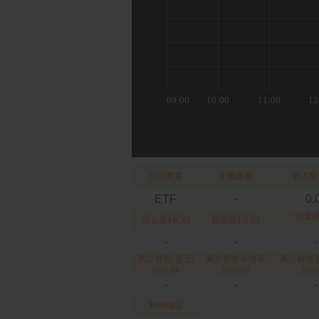
公司產業
所屬集團
資本額
ETF
-
0.
現金
現金股利(元)
股票股利(元)
-
-
-
-
累計營收(億元)
累計營收年增率
累計稅後盈
2026-06
2026-06
2026
-
-
-
相關權証