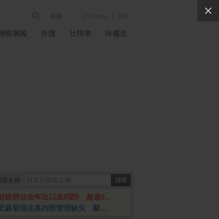
新聞
PChome
登入
港股美股
外匯
比特幣
除權息
個股名稱
財政部估全年出口坐8望9 超過8...
宏碁發現兆基內部管理缺失 辭...