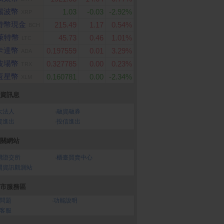
瑞波幣
1.03
-0.03
-2.92%
XRP
特幣現金
215.49
1.17
0.54%
BCH
萊特幣
45.73
0.46
1.01%
LTC
卡達幣
0.197559
0.01
3.29%
ADA
波場幣
0.327785
0.00
0.23%
TRX
恆星幣
0.160781
0.00
-2.34%
XLM
資訊息
大法人
‧
融資融券
資進出
‧
投信進出
關網站
灣證交所
‧
櫃臺買賣中心
開資訊觀測站
市服務區
問題
‧
功能說明
客服