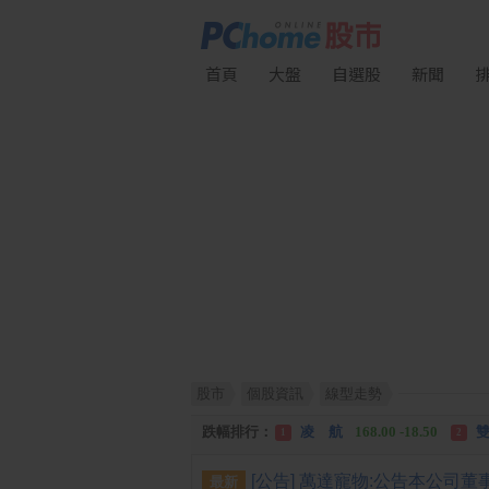
首頁
大盤
自選股
新聞
漲幅排行：
川 湖
11,110.00 +1,010.00
1
股市
個股資訊
線型走勢
跌幅排行：
凌 航
168.00 -18.50
雙
1
2
漲停排行：
中化生
35.75 +3.25
川
1
2
跌停排行：
凌 航
168.00 -18.50
雙
1
2
最新