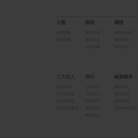
大盤
類股
權證
加權指數
集中市場
股票找權證
櫃買指數
櫃買中心
權證篩選
市場指數
權證排行
三大法人
排行
融資融券
買賣金額
上市排行
餘額統計
外資買賣超
上櫃排行
融資增減
投信買賣超
財務排行
融券增減
自營商買賣超
籌碼排行
使用率/券資比
網友排行