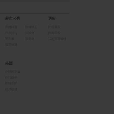
股市公告
選股
新掛牌股
除權除息
快速選股
停券預告
法說會
推薦選股
警示股
股東會
我的選股條件
股票抽籤
外匯
全球匯率數
熱門匯率
即時新聞
經濟數據