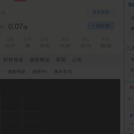
熱
更新報價
上市
0.07
+ 加自選
2%
億
賣價
賣量
開盤
最高
最低
昨收
49.97
25
49.81
49.90
49.73
50.15
財務報表
個股概況
新聞
公告
圖
價量明細
個股PK
獲利表現
最
2
最近
富
『最
登入