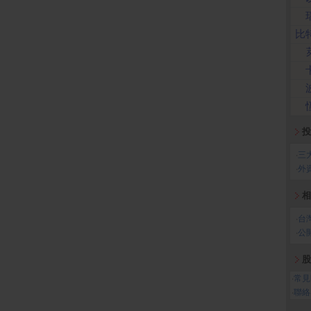
比
投
‧
三
‧
外
相
‧
台
‧
公
股
‧
常見
‧
聯絡