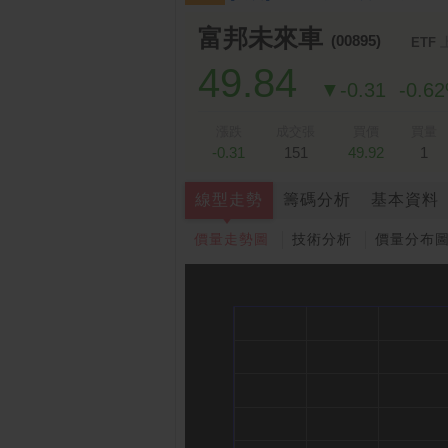
富邦未來車
(00895)
ETF
49.84
▼-0.31
-0.6
漲跌
成交張
買價
買量
-0.31
151
49.92
1
線型走勢
籌碼分析
基本資料
價量走勢圖
技術分析
價量分布