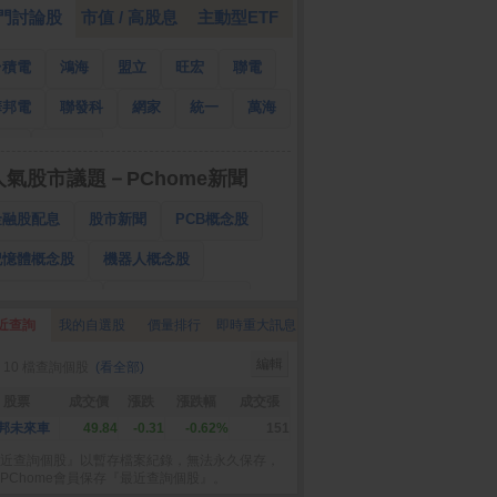
門討論股
市值 / 高股息
主動型ETF
台積電
鴻海
盟立
旺宏
聯電
華邦電
聯發科
網家
統一
萬海
南亞
國泰金
人氣股市議題－PChome新聞
金融股配息
股市新聞
PCB概念股
記憶體概念股
機器人概念股
低軌衛星概念股
CPO、BBU概念股
近查詢
我的自選股
價量排行
即時重大訊息
025金融股配息
AI眼鏡概念股
編輯
 10 檔查詢個股
(看全部)
降息概念股
儲能概念股
甲骨文概念股
股票
成交價
漲跌
漲跌幅
成交張
股東會紀念品
邦未來車
49.84
-0.31
-0.62%
151
近查詢個股』以暫存檔案紀錄，無法永久保存，
PChome會員保存『最近查詢個股』。