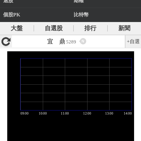
選股
期權
個股PK
比特幣
大盤
自選股
排行
新聞
宜 鼎
+自選
N
5289