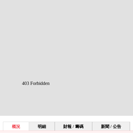
概況
明細
財報 / 籌碼
新聞 / 公告