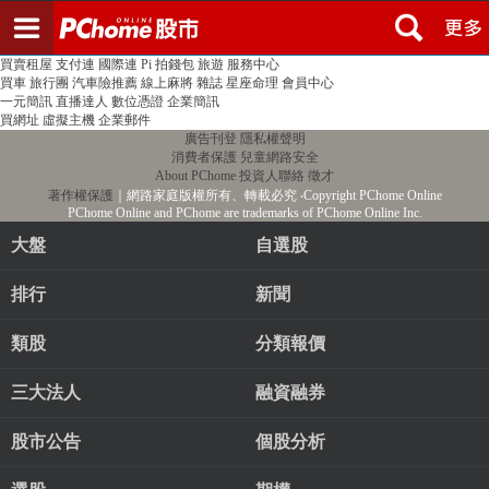
登入
註冊
PChome首頁
線上購物
24h購物
書店
露天拍賣
比比昂代購
新聞
/
氣象
股市
個人新聞台
廣告刊登
加入聯播網
全球購物
買賣租屋
支付連
國際連
Pi 拍錢包
旅遊
服務中心
買車
旅行團
汽車險推薦
線上麻將
雜誌
星座命理
會員中心
一元簡訊
直播達人
數位憑證
企業簡訊
買網址
虛擬主機
企業郵件
廣告刊登
隱私權聲明
消費者保護
兒童網路安全
About PChome
投資人聯絡
徵才
著作權保護
｜網路家庭版權所有、轉載必究
‧Copyright PChome Online
PChome Online and PChome are trademarks of PChome Online Inc.
大盤
自選股
排行
新聞
類股
分類報價
三大法人
融資融券
股市公告
個股分析