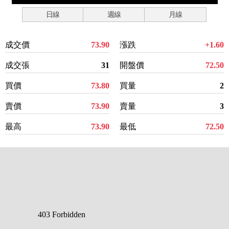
日線
週線
月線
成交價
73.90
漲跌
+1.60
成交張
31
開盤價
72.50
買價
73.80
買量
2
賣價
73.90
賣量
3
最高
73.90
最低
72.50