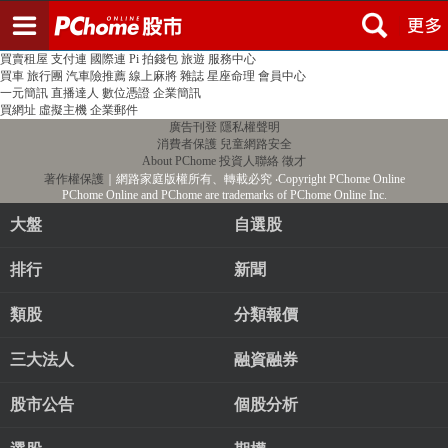
登入
註冊
PChome首頁
線上購物
24h購物
書店
露天拍賣
比比昂代購
新聞
/
氣象
股市
個人新聞台
廣告刊登
加入聯播網
全球購物
買賣租屋
支付連
國際連
Pi 拍錢包
旅遊
服務中心
買車
旅行團
汽車險推薦
線上麻將
雜誌
星座命理
會員中心
一元簡訊
直播達人
數位憑證
企業簡訊
買網址
虛擬主機
企業郵件
廣告刊登
隱私權聲明
消費者保護
兒童網路安全
About PChome
投資人聯絡
徵才
著作權保護
｜網路家庭版權所有、轉載必究
‧Copyright PChome Online
PChome Online and PChome are trademarks of PChome Online Inc.
大盤
自選股
排行
新聞
類股
分類報價
三大法人
融資融券
股市公告
個股分析