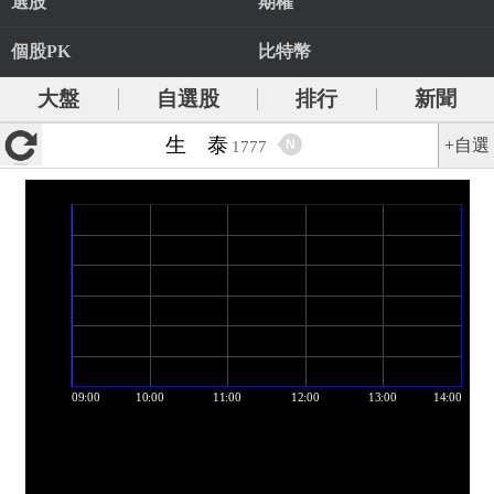
選股
期權
個股PK
比特幣
大盤
自選股
排行
新聞
生 泰
+自選
N
1777