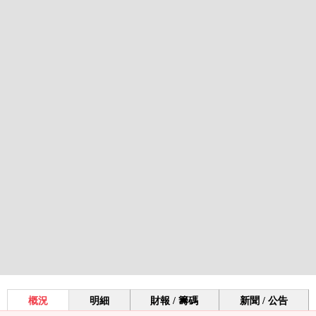
概況
明細
財報 / 籌碼
新聞 / 公告