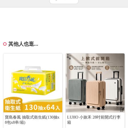
其他人也逛...
寶島春風 抽取式衛生紙(130抽x
LUHO 小旅禾 28吋前開式行李
8包x8串/箱)
箱