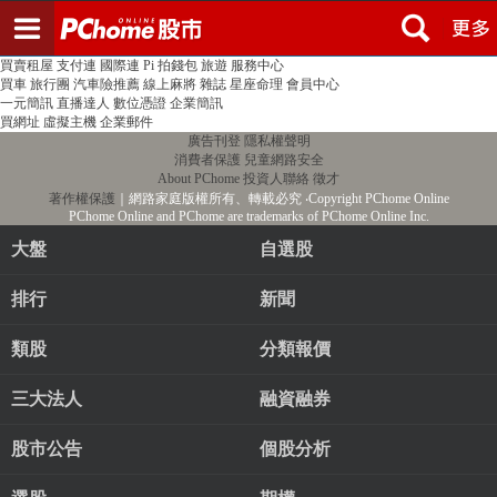
登入
註冊
PChome首頁
線上購物
24h購物
書店
露天拍賣
比比昂代購
新聞
/
氣象
股市
個人新聞台
廣告刊登
加入聯播網
全球購物
買賣租屋
支付連
國際連
Pi 拍錢包
旅遊
服務中心
買車
旅行團
汽車險推薦
線上麻將
雜誌
星座命理
會員中心
一元簡訊
直播達人
數位憑證
企業簡訊
買網址
虛擬主機
企業郵件
廣告刊登
隱私權聲明
消費者保護
兒童網路安全
About PChome
投資人聯絡
徵才
著作權保護
｜網路家庭版權所有、轉載必究
‧Copyright PChome Online
PChome Online and PChome are trademarks of PChome Online Inc.
大盤
自選股
排行
新聞
類股
分類報價
三大法人
融資融券
股市公告
個股分析