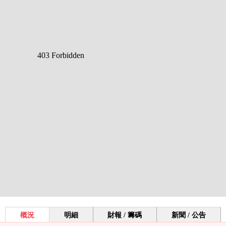
概況
明細
財報 / 籌碼
新聞 / 公告