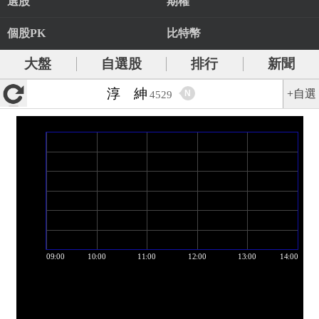
選股
期權
個股PK
比特幣
大盤
自選股
排行
新聞
淳 紳
+自選
N
4529