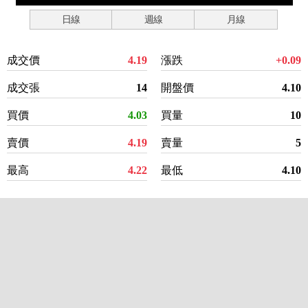
日線
週線
月線
成交價
4.19
漲跌
+0.09
成交張
14
開盤價
4.10
買價
4.03
買量
10
賣價
4.19
賣量
5
最高
4.22
最低
4.10