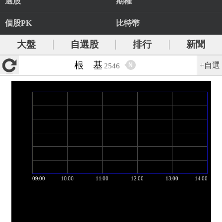
選股
期權
個股PK
比特幣
大盤
自選股
排行
新聞
根 基
+自選
N
2546