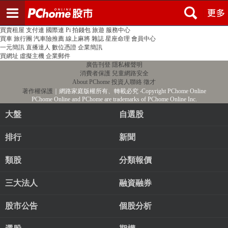
登入
註冊
PChome首頁
線上購物
24h購物
書店
露天拍賣
比比昂代購
新聞
/
氣象
股市
個人新聞台
廣告刊登
加入聯播網
全球購物
買賣租屋
支付連
國際連
Pi 拍錢包
旅遊
服務中心
買車
旅行團
汽車險推薦
線上麻將
雜誌
星座命理
會員中心
一元簡訊
直播達人
數位憑證
企業簡訊
買網址
虛擬主機
企業郵件
廣告刊登
隱私權聲明
消費者保護
兒童網路安全
About PChome
投資人聯絡
徵才
著作權保護
｜網路家庭版權所有、轉載必究
‧Copyright PChome Online
PChome Online and PChome are trademarks of PChome Online Inc.
大盤
自選股
排行
新聞
類股
分類報價
三大法人
融資融券
股市公告
個股分析