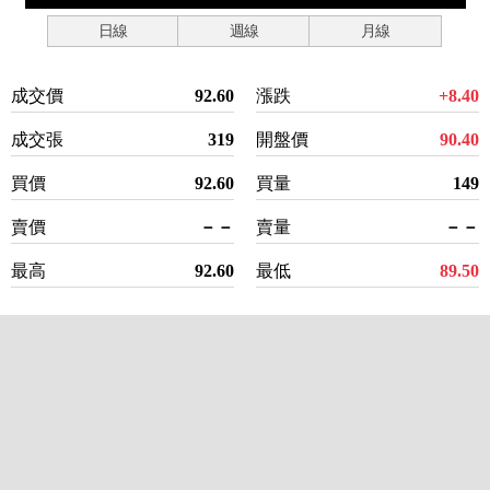
日線
週線
月線
成交價
92.60
漲跌
+8.40
成交張
319
開盤價
90.40
買價
92.60
買量
149
賣價
－－
賣量
－－
最高
92.60
最低
89.50