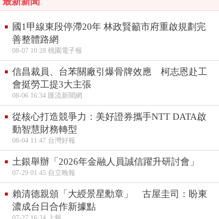
最新新聞
國1甲線東段停滯20年 林政賢籲市府重啟規劃完
善整體路網
08-07 10:28 桃園電子報
信昌裁員、台苯關廠引爆骨牌效應 柯志恩赴工
會挺勞工提3大主張
08-06 16:34 匯流新聞網
從核心打造競爭力：美好證券攜手NTT DATA啟
動智慧財務轉型
08-04 11:47 台灣好報
土銀舉辦「2026年金融人員誠信躍升研討會」
07-29 01:45 自立晚報
賴清德親頒「大綬景星勳章」 古屋圭司：盼東
濃成台日合作新據點
07-27 16:24 上報