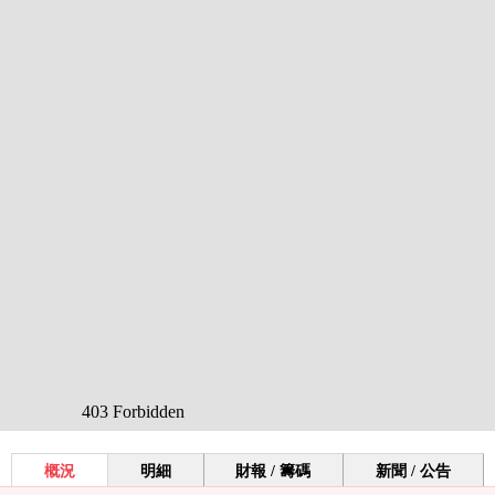
概況
明細
財報 / 籌碼
新聞 / 公告