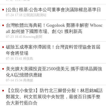
[公告] 根基:公告本公司董事會決議除權息基準日
07-24 17:18 公開資訊觀測站
台灣軟體出海典範！Gogolook 鄭勝丰解密 Whosc
all 如何搶下國際市場、創 Q1 獲利新高
07-23 18:45 Knowing新聞
破除五成專案停滯困境！台灣資料管理協會首屆
年會將登場
07-16 15:41 科技島
美光擴大美國投資至2500億美元 攜手環球晶圓強
化AI記憶體供應鏈
07-14 15:34 商傳媒
【立院小食堂3】防竹北三腳督分裂！林思銘喊話
鄭麗文、柯文哲展現中央智慧，最後百日攜手整
合大新竹藍白合