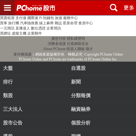
登入
註冊
PChome首頁
線上購物
24h購物
書店
露天拍賣
比比昂代購
新聞
/
氣象
股市
個人新聞台
廣告刊登
加入聯播網
全球購物
買賣租屋
支付連
國際連
Pi 拍錢包
旅遊
服務中心
買車
旅行團
汽車險推薦
線上麻將
雜誌
星座命理
會員中心
一元簡訊
直播達人
數位憑證
企業簡訊
買網址
虛擬主機
企業郵件
廣告刊登
隱私權聲明
消費者保護
兒童網路安全
About PChome
投資人聯絡
徵才
著作權保護
｜網路家庭版權所有、轉載必究
‧Copyright PChome Online
PChome Online and PChome are trademarks of PChome Online Inc.
大盤
自選股
排行
新聞
類股
分類報價
三大法人
融資融券
股市公告
個股分析