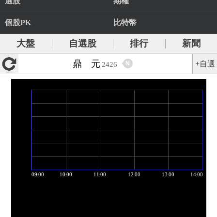
選股
期權
個股PK
比特幣
大盤
自選股
排行
新聞
鼎 元
+自選
N
2426