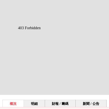
概況
明細
財報 / 籌碼
新聞 / 公告