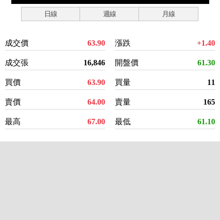
日線
週線
月線
成交價
63.90
漲跌
+1.40
成交張
16,846
開盤價
61.30
買價
63.90
買量
11
賣價
64.00
賣量
165
最高
67.00
最低
61.10